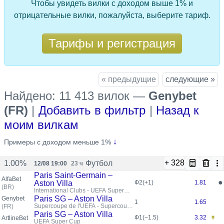
Чтобы увидеть вилки с доходом выше 1% и
отрицательные вилки, пожалуйста, выберите тариф.
Тарифы и регистрация
« предыдущие
следующие »
Найдено: 11 413 вилок
—
Genybet
(FR)
|
Добавить в фильтр
|
Назад к
моим вилкам
только что
↓
Примеры с доходом меньше 1%
+ 328
Футбол
1.00%
12/08 19:00
23 ч
Paris Saint-Germain –
AlfaBet
●
Aston Villa
Ф2(+1)
1.81
(BR)
International Clubs - UEFA Super
Cup
Paris SG – Aston Villa
Genybet
1
1.65
Supercoupe de l'UEFA - Supercoupe
(FR)
de l'UEFA
Paris SG – Aston Villa
Ф1(−1.5)
3.32
ArtlineBet
UEFA Super Cup