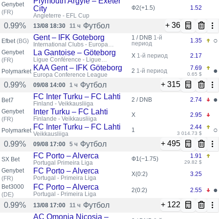
Plymouth Argyle – Exeter
Genybet
City
Ф2(+1.5)
1.52
(FR)
Angleterre - EFL Cup
+ 36
Футбол
0.99%
13/08 18:30
11 ч
Gent – IFK Goteborg
1 / DNB
1-й
○
1.35
Efbet
(BG)
период
International Clubs - Europa
Conference League
La Gantoise – Göteborg
Genybet
X
1-й период
2.17
Ligue Conférence - Ligue
(FR)
Conférence
KAA Gent – IFK Göteborg
7.69
●
2
1-й период
Polymarket
Europa Conference League
0.65 $
+ 315
Футбол
0.99%
09/08 14:00
1 ч
FC Inter Turku – FC Lahti
●
2 / DNB
2.74
Bet7
Finland - Veikkausliiga
Inter Turku – FC Lahti
Genybet
X
2.95
Finlande - Veikkausliiga
(FR)
FC Inter Turku – FC Lahti
2.44
○
1
Polymarket
Veikkausliiga
3 014.73 $
+ 495
Футбол
0.99%
09/08 17:00
5 ч
FC Porto – Alverca
1.91
Ф1(−1.75)
SX Bet
Portugal Primeira Liga
29.82 $
FC Porto – Alverca
Genybet
X(0:2)
3.25
Portugal - Primeira Liga
(FR)
FC Porto – Alverca
Bet3000
●
2(0:2)
2.55
Portugal - Primeira Liga
(DE)
+ 122
Футбол
0.99%
13/08 17:00
11 ч
AC Omonia Nicosia –