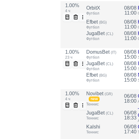
1.00%
OrbitX
08/08
4 ч
11:00
Футбол
Efbet
08/08
(BG)
11:00
Футбол
JugaBet
08/08
(CL)
11:00
Футбол
1.00%
DomusBet
08/08
(IT)
15:00
23 ч
Футбол
JugaBet
08/08
(CL)
15:00
Футбол
Efbet
08/08
(BG)
15:00
Футбол
1.00%
Novibet
(GR)
06/08
4 ч
new
18:00
Теннис
JugaBet
06/08
(CL)
18:33
Теннис
Kalshi
06/08
17:40
Теннис