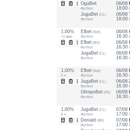
OgaBet
06/08
18:00
Футбол
JugaBet
06/08
(CL)
18:00
Футбол
1.00%
Efbet
06/08
(Net)
16:30
<1 мин
Футбол
Efbet
06/08
(BG)
16:30
Футбол
JugaBet
06/08
(CL)
16:30
Футбол
1.00%
Efbet
06/08
(Net)
16:30
5 ч
Футбол
JugaBet
06/08
(CL)
16:30
Футбол
OlimpoBet
06/08
(PE)
16:30
Футбол
1.00%
JugaBet
07/08
(CL)
17:00
6 ч
Футбол
Donald
07/08
(BR)
17:00
Футбол