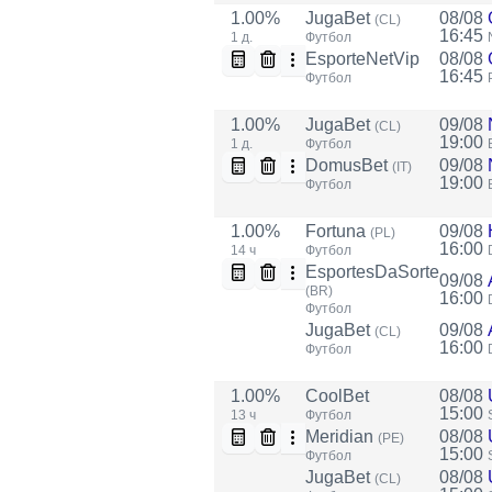
1.00%
JugaBet
08/08
(CL)
16:45
1 д.
Футбол
EsporteNetVip
08/08
16:45
Футбол
1.00%
JugaBet
09/08
(CL)
19:00
1 д.
Футбол
DomusBet
09/08
(IT)
19:00
Футбол
1.00%
Fortuna
09/08
(PL)
16:00
14 ч
Футбол
EsportesDaSorte
09/08
(BR)
16:00
Футбол
JugaBet
09/08
(CL)
16:00
Футбол
1.00%
CoolBet
08/08
15:00
13 ч
Футбол
Meridian
08/08
(PE)
15:00
Футбол
JugaBet
08/08
(CL)