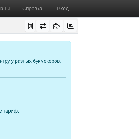
ланы
Справка
Вход
игру у разных букмекеров.
е тариф.