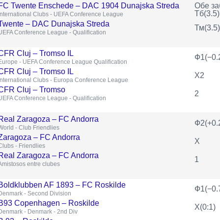
FC Twente Enschede – DAC 1904 Dunajska Streda
Обе за
Тб(3.5)
International Clubs - UEFA Conference League
Twente – DAC Dunajska Streda
Тм(3.5)
UEFA Conference League - Qualification
CFR Cluj – Tromso IL
Ф1(−0.
Europe - UEFA Conference League Qualification
CFR Cluj – Tromso IL
X2
International Clubs - Europa Conference League
CFR Cluj – Tromso
2
UEFA Conference League - Qualification
Real Zaragoza – FC Andorra
Ф2(+0.
World - Club Friendlies
Zaragoza – FC Andorra
X
Clubs - Friendlies
Real Zaragoza – FC Andorra
1
Amistosos entre clubes
Boldklubben AF 1893 – FC Roskilde
Ф1(−0.
Denmark - Second Division
B93 Copenhagen – Roskilde
X(0:1)
Denmark - Denmark - 2nd Div