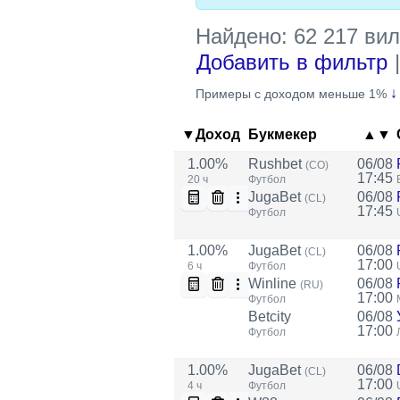
Найдено: 62 217 вил
Добавить в фильтр
↓
Примеры с доходом меньше 1%
▼Доход
Букмекер
▲▼
1.00%
Rushbet
06/08
(CO)
17:45
20 ч
Футбол
JugaBet
06/08
(CL)
17:45
Футбол
1.00%
JugaBet
06/08
(CL)
17:00
6 ч
Футбол
Winline
06/08
(RU)
17:00
Футбол
Betcity
06/08
17:00
Футбол
1.00%
JugaBet
06/08
(CL)
17:00
4 ч
Футбол