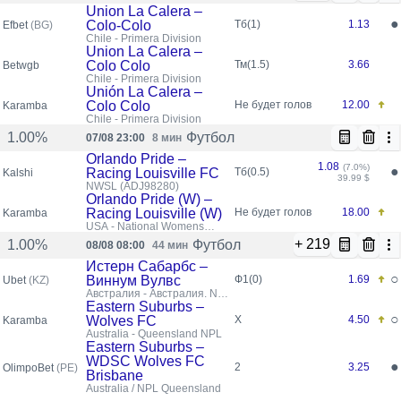
Union La Calera –
●
Colo-Colo
Тб(1)
1.13
Efbet
(BG)
Chile - Primera Division
Union La Calera –
Colo Colo
Тм(1.5)
3.66
Betwgb
Chile - Primera Division
Unión La Calera –
Colo Colo
Не будет голов
12.00
Karamba
Chile - Primera Division
Футбол
1.00%
07/08 23:00
8 мин
Orlando Pride –
1.08
(7.0%)
●
Racing Louisville FC
Тб(0.5)
Kalshi
39.99 $
NWSL (ADJ98280)
Orlando Pride (W) –
Racing Louisville (W)
Не будет голов
18.00
Karamba
USA - National Womens
Soccer League
+ 219
Футбол
1.00%
08/08 08:00
44 мин
Истерн Сабарбс –
○
Виннум Вулвс
Ф1(0)
1.69
Ubet
(KZ)
Австралия - Австралия. NPL
Квинсленда
Eastern Suburbs –
○
Wolves FC
X
4.50
Karamba
Australia - Queensland NPL
Eastern Suburbs –
WDSC Wolves FC
●
2
3.25
OlimpoBet
(PE)
Brisbane
Australia / NPL Queensland