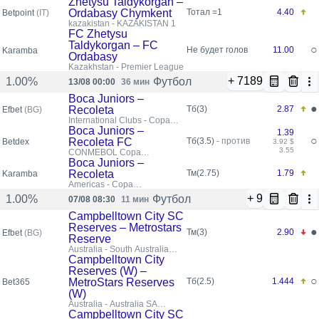
Премьер лига
Zhetysu Taldykorgan –
Ordabasy Chymkent
Тотал =1
4.40
Betpoint
(IT)
kazakistan - KAZAKISTAN 1
FC Zhetysu
Taldykorgan – FC
○
Не будет голов
11.00
Karamba
Ordabasy
Kazakhstan - Premier League
+ 7189
Футбол
1.00%
13/08 00:00
36 мин
Boca Juniors –
●
Recoleta
Тб(3)
2.87
Efbet
(BG)
International Clubs - Copa
Sudamericana
Boca Juniors –
1.39
○
Recoleta FC
Тб(3.5)
- против
Betdex
3.92 $
3.55
CONMEBOL Copa
Sudamericana
Boca Juniors –
Recoleta
Тм(2.75)
1.79
Karamba
Americas - Copa
Sudamericana
+ 9
Футбол
1.00%
07/08 08:30
11 мин
Campbelltown City SC
Reserves – Metrostars
●
Тм(3)
2.90
Efbet
(BG)
Reserve
Australia - South Australia
NPL, Reserves, Women
Campbelltown City
Reserves (W) –
○
MetroStars Reserves
Тб(2.5)
1.444
Bet365
(W)
Australia - Australia SA
Premier League Women
Campbelltown City SC