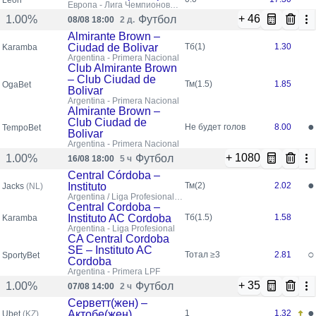
Leon
Европа - Лига Чемпионов
УЕФА
+ 46
Футбол
1.00%
08/08 18:00
2 д.
Almirante Brown –
Ciudad de Bolivar
Тб(1)
1.30
Karamba
Argentina - Primera Nacional
Club Almirante Brown
– Club Ciudad de
Тм(1.5)
1.85
OgaBet
Bolivar
Argentina - Primera Nacional
Almirante Brown –
Club Ciudad de
●
Не будет голов
8.00
TempoBet
Bolivar
Argentina - Primera Nacional
+ 1080
Футбол
1.00%
16/08 18:00
5 ч
Central Córdoba –
●
Instituto
Тм(2)
2.02
Jacks
(NL)
Argentina / Liga Profesional
Argentina
Central Cordoba –
Instituto AC Cordoba
Тб(1.5)
1.58
Karamba
Argentina - Liga Profesional
CA Central Cordoba
SE – Instituto AC
○
Тотал ≥3
2.81
SportyBet
Cordoba
Argentina - Primera LPF
+ 35
Футбол
1.00%
07/08 14:00
2 ч
Серветт(жен) –
●
Актобе(жен)
1
1.32
Ubet
(KZ)