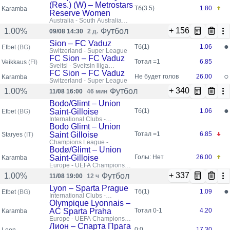
Reserves
(Res.) (W) – Metrostars
Тб(3.5)
1.80
Karamba
Reserve Women
Australia - South Australia
NPL, Women, Reserves
+ 156
Футбол
1.00%
09/08 14:30
2 д.
Sion – FC Vaduz
●
Тб(1)
1.06
Efbet
(BG)
Switzerland - Super League
FC Sion – FC Vaduz
Тотал =1
6.85
Veikkaus
(FI)
Sveitsi - Sveitsin liiga
A9ZJ2X7R
FC Sion – FC Vaduz
○
Не будет голов
26.00
Karamba
Switzerland - Super League
+ 340
Футбол
1.00%
11/08 16:00
46 мин
Bodo/Glimt – Union
●
Saint-Gilloise
Тб(1)
1.06
Efbet
(BG)
International Clubs -
Champions League
Bodo Glimt – Union
Saint Gilloise
Тотал =1
6.85
Staryes
(IT)
Champions League -
Champions League
Bodø/Glimt – Union
(ADJ98280)
Saint-Gilloise
Голы: Нет
26.00
Karamba
Europe - UEFA Champions
League
+ 337
Футбол
1.00%
11/08 19:00
12 ч
Lyon – Sparta Prague
●
Тб(1)
1.09
Efbet
(BG)
International Clubs -
Champions League
Olympique Lyonnais –
AC Sparta Praha
Тотал 0-1
4.20
Karamba
Europe - UEFA Champions
League
Лион – Спарта Прага
0:0
17.30