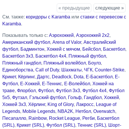
« предыдущие
следующие »
См. также:
коридоры с Karamba
или
ставки с перевесом с
Karamba
.
Показывать только с:
Аэрохоккей
,
Аэрохоккей 2x2
,
Американский футбол
,
Arena of Valor
,
Австралийский
футбол
,
Бадминтон
,
Хоккей с мячом
,
Бейсбол
,
Баскетбол
,
Баскетбол 3x3
,
Баскетбол 4x4
,
Пляжный футбол
,
Пляжный гандбол
,
Пляжный волейбол
,
Боулз
,
Единоборства
,
Call of Duty
,
Шахматы
,
ЧГК
,
Counter-Strike
,
Крикет
,
Кёрлинг
,
Дартс
,
Deadlock
,
Dota
,
Е-Баскетбол
,
Е-
Футбол
,
Е-Хоккей
,
Е-Теннис
,
Е-Волейбол
,
Хоккей на
траве
,
Флорбол
,
Футбол
,
Футбол 3x3
,
Футбол 4x4
,
Футбол
5x5
,
Футзал
,
Гэльский футбол
,
Гольф
,
Гандбол
,
Хоккей
,
Хоккей 3x3
,
Хёрлинг
,
King of Glory
,
Лакросс
,
League of
Legends
,
Mobile Legends
,
NBA2K
,
Нетбол
,
Overwatch
,
Песапалло
,
Rainbow
,
Rocket League
,
Регби
,
Баскетбол
(SRL)
,
Крикет (SRL)
,
Футбол (SRL)
,
Теннис (SRL)
,
Шорт-