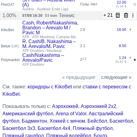
22.00
○
(A)
Голы: Нет
Piwi247
11.38 $
Austria - Austrian Erste Liga
+ 21
Теннис
1.00%
07/08 16:30
53 мин
Cash, Robert/Nakashima,
Brandon – Arevalo M /
2:0
16.00
KikoBet
Pavic M
ATP - ATP Montreal, Canada Men
Doubles
R. Cash/B. Nakashima –
M. Arevalo/M. Pavic
2:1
8.50
Betuk
(UK)
ATP Doubles / Montreal
Cash/Nakashima –
1.24
●
1-2
Arevalo/Pavic
2
Polymarket
26.62 $
ATP Doubles
« предыдущие
следующие »
См. также:
коридоры с KikoBet
или
ставки с перевесом с
KikoBet
.
Показывать только с:
Аэрохоккей
,
Аэрохоккей 2x2
,
Американский футбол
,
Arena of Valor
,
Австралийский
футбол
,
Бадминтон
,
Хоккей с мячом
,
Бейсбол
,
Баскетбол
,
Баскетбол 3x3
,
Баскетбол 4x4
,
Пляжный футбол
,
Пляжный гандбол
,
Пляжный волейбол
,
Боулз
,