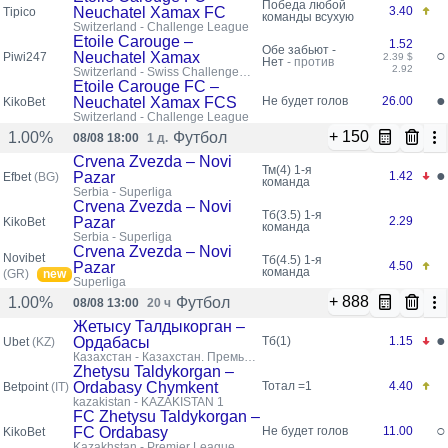
Победа любой
Neuchatel Xamax FC
3.40
Tipico
команды всухую
Switzerland - Challenge League
Etoile Carouge –
1.52
Обе забьют -
○
Neuchatel Xamax
Piwi247
2.39 $
Нет
- против
2.92
Switzerland - Swiss Challenge
League
Etoile Carouge FC –
●
Neuchatel Xamax FCS
Не будет голов
26.00
KikoBet
Switzerland - Challenge League
+ 150
Футбол
1.00%
08/08 18:00
1 д.
Crvena Zvezda – Novi
Тм(4)
1-я
●
Pazar
1.42
Efbet
(BG)
команда
Serbia - Superliga
Crvena Zvezda – Novi
Тб(3.5)
1-я
Pazar
2.29
KikoBet
команда
Serbia - Superliga
Crvena Zvezda – Novi
Novibet
Тб(4.5)
1-я
Pazar
4.50
команда
(GR)
new
Superliga
+ 888
Футбол
1.00%
08/08 13:00
20 ч
Жетысу Талдыкорган –
●
Ордабасы
Тб(1)
1.15
Ubet
(KZ)
Казахстан - Казахстан. Премьер
лига
Zhetysu Taldykorgan –
Ordabasy Chymkent
Тотал =1
4.40
Betpoint
(IT)
kazakistan - KAZAKISTAN 1
FC Zhetysu Taldykorgan –
○
FC Ordabasy
Не будет голов
11.00
KikoBet
Kazakhstan - Premier League