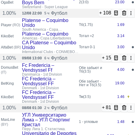
●
Boys Bern
2(3:0)
23.00
OgaBet
Switzerland - Super League
+ 108
Футбол
1.00%
12/08 22:00
5 ч
Platense – Coquimbo
Unido
Тб(1.75)
1.69
Player
(RO)
South America - Copa
Libertadores Playoffs 2026
Platense – Coquimbo
Тотал =2
3.14
KikoBet
Americas - Copa Libertadores
CA Platense – Coquimbo
●
Unido
Тотал 0-1
3.00
AlfaBet
(BR)
International Clubs - CONMEBOL
Libertadores
+ 15
Футбол
1.00%
09/08 13:00
6 ч
Fc Fredericia –
DomusBet
Обе забьют и
●
Vendsyssel Ff
4.00
Тб(3.5)
(IT)
Danimarca - 1st Division
FC Fredericia –
Обе забьют -
Vendsyssel FF
19.00
BetKing
Нет и Тб(3.5)
Denmark - 1st Division
FC Fredericia –
Vendsyssel FF
Тм(3.5)
1.46
KikoBet
Denmark - 1st Division
+ 81
Футбол
1.00%
08/08 01:30
2 ч
УГЛ Университарио
Лима – УГЛ Спортинг
MaxLine
●
1 - угловые
1.48
Кристал
(BY)
Перу. Лига 1. Статистика.
Universitario de Deportes