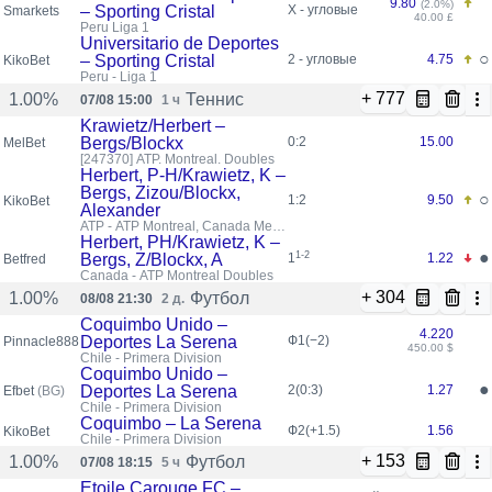
9.80
(2.0%)
– Sporting Cristal
X - угловые
Smarkets
40.00 £
Peru Liga 1
Universitario de Deportes
○
– Sporting Cristal
2 - угловые
4.75
KikoBet
Peru - Liga 1
+ 777
Теннис
1.00%
07/08 15:00
1 ч
Krawietz/Herbert –
Bergs/Blockx
0:2
15.00
MelBet
[247370]
ATP. Montreal. Doubles
Herbert, P-H/Krawietz, K –
Bergs, Zizou/Blockx,
○
1:2
9.50
KikoBet
Alexander
ATP - ATP Montreal, Canada Men
Doubles
Herbert, PH/Krawietz, K –
●
1-2
Bergs, Z/Blockx, A
1
1.22
Betfred
Canada - ATP Montreal Doubles
+ 304
Футбол
1.00%
08/08 21:30
2 д.
Coquimbo Unido –
4.220
Deportes La Serena
Ф1(−2)
Pinnacle888
450.00 $
Chile - Primera Division
Coquimbo Unido –
●
Deportes La Serena
2(0:3)
1.27
Efbet
(BG)
Chile - Primera Division
Coquimbo – La Serena
Ф2(+1.5)
1.56
KikoBet
Chile - Primera Division
+ 153
Футбол
1.00%
07/08 18:15
5 ч
Etoile Carouge FC –