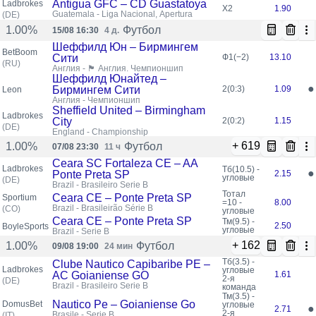
Antigua GFC – CD Guastatoya
Ladbrokes
X2
1.90
Guatemala - Liga Nacional, Apertura
(DE)
Футбол
1.00%
15/08 16:30
4 д.
Шеффилд Юн – Бирмингем
BetBoom
Сити
Ф1(−2)
13.10
(RU)
Англия - 🏴󠁧󠁢󠁥󠁮󠁧󠁿 Англия. Чемпионшип
Шеффилд Юнайтед –
●
Бирмингем Сити
2(0:3)
1.09
Leon
Англия - Чемпионшип
Sheffield United – Birmingham
Ladbrokes
City
2(0:2)
1.15
(DE)
England - Championship
+ 619
Футбол
1.00%
07/08 23:30
11 ч
Ceara SC Fortaleza CE – AA
Ladbrokes
Тб(10.5) -
●
Ponte Preta SP
2.15
угловые
(DE)
Brazil - Brasileiro Serie B
Тотал
Ceara CE – Ponte Preta SP
Sportium
=10 -
8.00
Brazil - Brasileirão Série B
(CO)
угловые
Ceara CE – Ponte Preta SP
Тм(9.5) -
2.50
BoyleSports
угловые
Brazil - Serie B
+ 162
Футбол
1.00%
09/08 19:00
24 мин
Тб(3.5) -
Clube Nautico Capibaribe PE –
Ladbrokes
угловые
AC Goianiense GO
1.61
2-я
(DE)
Brazil - Brasileiro Serie B
команда
Тм(3.5) -
Nautico Pe – Goianiense Go
DomusBet
угловые
●
2.71
2-я
Brasile - Serie B
(IT)