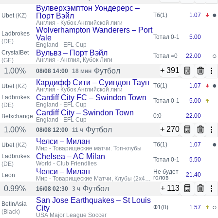
Вулверхэмптон Уондерерс –
●
Порт Вэйл
Тб(1)
1.07
Ubet
(KZ)
Англия - Кубок Английской лиги
Wolverhampton Wanderers – Port
Ladbrokes
Vale
Тотал 0-1
5.00
(DE)
England - EFL Cup
Вульвз – Порт Вэйл
CrystalBet
○
Тотал =0
22.00
Англия - Англия, Кубок Лиги
(GE)
+ 391
Футбол
1.00%
08/08 14:00
18 мин
Кардифф Сити – Суиндон Таун
●
Тб(1)
1.07
Ubet
(KZ)
Англия - Кубок Английской лиги
Cardiff City FC – Swindon Town
Ladbrokes
Тотал 0-1
5.00
England - EFL Cup
(DE)
Cardiff City – Swindon Town
0:0
22.00
Betxchange
England - EFL Cup
+ 270
Футбол
1.00%
08/08 12:00
11 ч
Челси – Милан
●
Тб(1)
1.07
Ubet
(KZ)
Мир - Товарищеские матчи. Топ-клубы
Chelsea – AC Milan
Ladbrokes
Тотал 0-1
5.50
World - Club Friendlies
(DE)
Челси – Милан
Не будет
21.40
Leon
голов
Мир - Товарищеские Матчи, Клубы (2x45
мин. или 2x40 мин.)
+ 113
Футбол
0.99%
16/08 02:30
3 ч
San Jose Earthquakes – St Louis
BetInAsia
○
City
Ф1(0)
1.57
(Black)
USA Major League Soccer