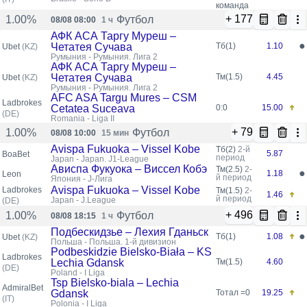
команда
+ 177
Футбол
1.00%
08/08 08:00
1 ч
АФК АСА Таргу Муреш –
●
Четатея Сучава
Тб(1)
1.10
Ubet
(KZ)
Румыния - Румыния. Лига 2
АФК АСА Таргу Муреш –
Четатея Сучава
Тм(1.5)
4.45
Ubet
(KZ)
Румыния - Румыния. Лига 2
AFC ASA Targu Mures – CSM
Ladbrokes
Cetatea Suceava
0:0
15.00
(DE)
Romania - Liga II
+ 79
Футбол
1.00%
08/08 10:00
15 мин
Avispa Fukuoka – Vissel Kobe
Тб(2)
2-й
5.87
BoaBet
период
Japan - Japan. J1-League
Ависпа Фукуока – Виссел Кобэ
Тм(2.5)
2-
●
1.18
Leon
й период
Япония - J-Лига
Avispa Fukuoka – Vissel Kobe
Ladbrokes
Тм(1.5)
2-
1.46
й период
Japan - J.League
(DE)
+ 496
Футбол
1.00%
08/08 18:15
1 ч
Подбескидзье – Лехия Гданьск
●
Тб(1)
1.08
Ubet
(KZ)
Польшa - Польша. 1-й дивизион
Podbeskidzie Bielsko-Biała – KS
Ladbrokes
Lechia Gdansk
Тм(1.5)
4.60
(DE)
Poland - I Liga
Tsp Bielsko-biala – Lechia
AdmiralBet
Gdansk
Тотал =0
19.25
(IT)
Polonia - I Liga