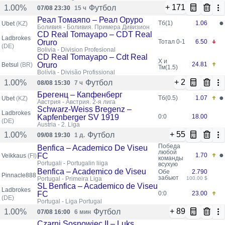
+ 171
Футбол
1.00%
07/08 23:30
15 ч
Реал Томаяпо – Реал Оруро
●
Тб(1)
1.06
Ubet
(KZ)
Боливия - Боливия. Примера Дивизион
CD Real Tomayapo – CDT Real
Ladbrokes
Oruro
Тотал 0-1
6.50
(DE)
Bolivia - Division Profesional
CD Real Tomayapo – Cdt Real
X и
Oruro
24.81
Betsul
(BR)
Тм(1.5)
Bolívia - Divisão Profissional
+ 2
Футбол
1.00%
08/08 15:30
7 ч
Брегенц – Капфенберг
●
Тб(0.5)
1.07
Ubet
(KZ)
Австрия - Австрия. 2-я лига
Schwarz-Weiss Bregenz –
Ladbrokes
Kapfenberger SV 1919
0:0
18.00
(DE)
Austria - 2. Liga
+ 55
Футбол
1.00%
09/08 19:30
1 д.
Победа
Benfica – Academico De Viseu
любой
●
FC
1.70
Veikkaus
(FI)
команды
Portugali - Portugalin liiga
всухую
Benfica – Academico de Viseu
Обе
2.790
Pinnacle888
забьют
Portugal - Primeira Liga
100.00 $
SL Benfica – Academico de Viseu
Ladbrokes
FC
0:0
23.00
(DE)
Portugal - Liga Portugal
+ 89
Футбол
1.00%
07/08 16:00
6 мин
Czarni Sosnowiec II – Luks