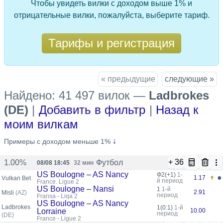
Чтобы увидеть вилки с доходом выше 1% и
отрицательные вилки, пожалуйста, выберите тариф.
Тарифы и регистрация
« предыдущие
следующие »
Найдено: 41 497 вилок
—
Ladbrokes
(DE)
|
Добавить в фильтр
|
Назад к
моим вилкам
только что
↓
Примеры с доходом меньше 1%
+ 36
Футбол
1.00%
08/08 18:45
32 мин
US Boulogne – AS Nancy
Ф2(+1)
1-
●
1.17
Vulkan Bet
й период
France. Ligue 2
US Boulogne – Nansi
1
1-й
2.91
Misli
(AZ)
период
Fransa - Liqa 2
US Boulogne – AS Nancy
Ladbrokes
1(0:1)
1-й
Lorraine
10.00
период
(DE)
France - Ligue 2