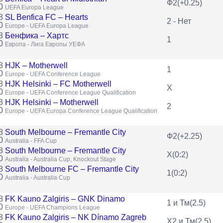
Ф2(+0.25)
0
UEFA Europa League
8
SL Benfica FC – Hearts
2 - Нет
0
Europe - UEFA Europa League
8
Бенфика – Хартс
1
0
Европа - Лига Европы УЕФА
8
HJK – Motherwell
1
0
Europe - UEFA Conference League
8
HJK Helsinki – FC Motherwell
X
0
Europe - UEFA Conference League Qualification
8
HJK Helsinki – Motherwell
2
0
Europe - UEFA Europa Conference League Qualification
8
South Melbourne – Fremantle City
Ф2(+2.25)
0
Australia - FFA Cup
8
South Melbourne – Fremantle City
X(0:2)
0
Australia - Australia Cup, Knockout Stage
8
South Melbourne FC – Fremantle City
1(0:2)
0
Australia - Australia Cup
8
FK Kauno Zalgiris – GNK Dinamo
1 и Тм(2.5)
0
Europe - UEFA Champions League
8
FK Kauno Zalgiris – NK Dínamo Zagreb
X2 и Тм(2.5)