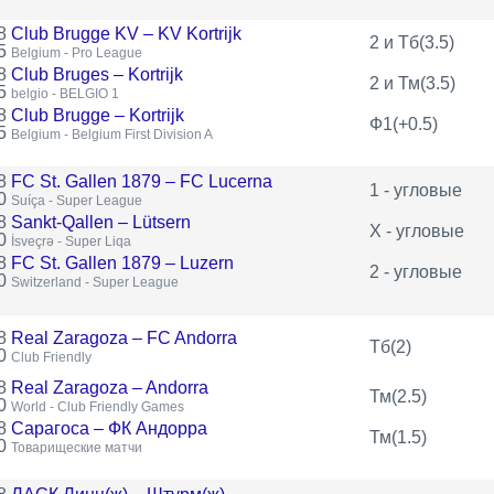
8
Club Brugge KV – KV Kortrijk
2 и Тб(3.5)
5
Belgium - Pro League
8
Club Bruges – Kortrijk
2 и Тм(3.5)
5
belgio - BELGIO 1
8
Club Brugge – Kortrijk
Ф1(+0.5)
5
Belgium - Belgium First Division A
8
FC St. Gallen 1879 – FC Lucerna
1 - угловые
0
Suíça - Super League
8
Sankt-Qallen – Lütsern
X - угловые
0
İsveçrə - Super Liqa
8
FC St. Gallen 1879 – Luzern
2 - угловые
0
Switzerland - Super League
8
Real Zaragoza – FC Andorra
Тб(2)
0
Club Friendly
8
Real Zaragoza – Andorra
Тм(2.5)
0
World - Club Friendly Games
8
Сарагоса – ФК Андорра
Тм(1.5)
0
Товарищеские матчи