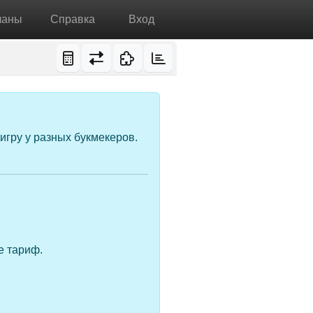
ланы
Справка
Вход
игру у разных букмекеров.
е тариф.