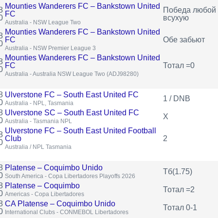
Mounties Wanderers FC – Bankstown United
8
Победа любой
FC
0
всухую
Australia - NSW League Two
Mounties Wanderers FC – Bankstown United
8
FC
Обе забьют
0
Australia - NSW Premier League 3
Mounties Wanderers FC – Bankstown United
8
FC
Тотал =0
0
Australia - Australia NSW League Two (ADJ98280)
8
Ulverstone FC – South East United FC
1 / DNB
0
Australia - NPL, Tasmania
8
Ulverstone SC – South East United FC
X
0
Australia - Tasmania NPL
Ulverstone FC – South East United Football
8
Club
2
0
Australia / NPL Tasmania
8
Platense – Coquimbo Unido
Тб(1.75)
0
South America - Copa Libertadores Playoffs 2026
8
Platense – Coquimbo
Тотал =2
0
Americas - Copa Libertadores
8
CA Platense – Coquimbo Unido
Тотал 0-1
0
International Clubs - CONMEBOL Libertadores