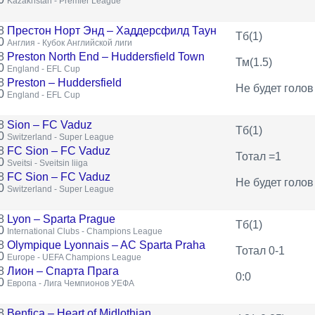
Kazakhstan - Premier League
8
Престон Норт Энд – Хаддерсфилд Таун
Тб(1)
0
Англия - Кубок Английской лиги
8
Preston North End – Huddersfield Town
Тм(1.5)
0
England - EFL Cup
8
Preston – Huddersfield
Не будет голов
0
England - EFL Cup
8
Sion – FC Vaduz
Тб(1)
0
Switzerland - Super League
8
FC Sion – FC Vaduz
Тотал =1
0
Sveitsi - Sveitsin liiga
8
FC Sion – FC Vaduz
Не будет голов
0
Switzerland - Super League
8
Lyon – Sparta Prague
Тб(1)
0
International Clubs - Champions League
8
Olympique Lyonnais – AC Sparta Praha
Тотал 0-1
0
Europe - UEFA Champions League
8
Лион – Спарта Прага
0:0
0
Европа - Лига Чемпионов УЕФА
8
Benfica – Heart of Midlothian