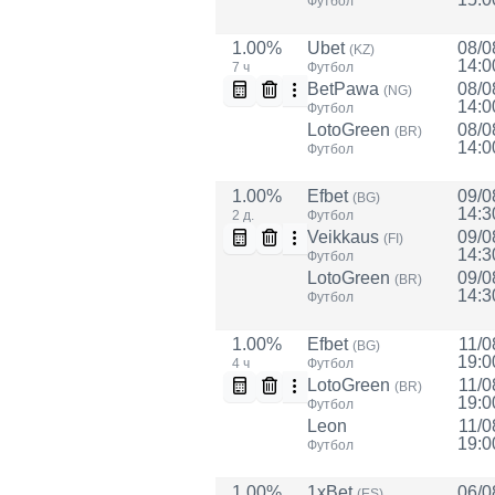
Футбол
1.00%
Ubet
08/0
(KZ)
14:0
7 ч
Футбол
BetPawa
08/0
(NG)
14:0
Футбол
LotoGreen
08/0
(BR)
14:0
Футбол
1.00%
Efbet
09/0
(BG)
14:3
2 д.
Футбол
Veikkaus
09/0
(FI)
14:3
Футбол
LotoGreen
09/0
(BR)
14:3
Футбол
1.00%
Efbet
11/0
(BG)
19:0
4 ч
Футбол
LotoGreen
11/0
(BR)
19:0
Футбол
Leon
11/0
19:0
Футбол
1.00%
1xBet
06/0
(ES)