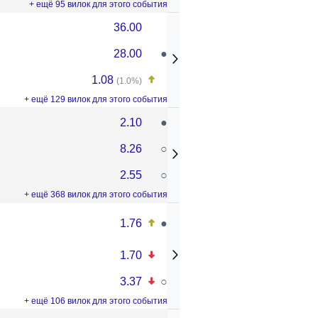
+ ещё 95 вилок для этого события
36.00
28.00
●
1.08
(1.0%)
+ ещё 129 вилок для этого события
2.10
●
8.26
○
2.55
○
+ ещё 368 вилок для этого события
1.76
●
1.70
3.37
○
+ ещё 106 вилок для этого события