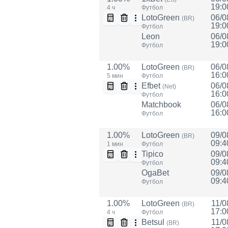
19:0
4 ч
Футбол
LotoGreen
06/0
(BR)
19:0
Футбол
Leon
06/0
19:0
Футбол
1.00%
LotoGreen
06/0
(BR)
16:0
5 мин
Футбол
Efbet
06/0
(Net)
16:0
Футбол
Matchbook
06/0
16:0
Футбол
1.00%
LotoGreen
09/0
(BR)
09:4
1 мин
Футбол
Tipico
09/0
09:4
Футбол
OgaBet
09/0
09:4
Футбол
1.00%
LotoGreen
11/0
(BR)
17:0
4 ч
Футбол
Betsul
11/0
(BR)