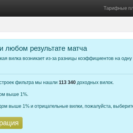
Тарифные п
ри любом результате матча
ая вилка возникает из-за разницы коэффициентов на одну 
астроек фильтра мы нашли
113 340
доходных вилок.
дом выше 1%.
одом выше 1% и отрицательные вилки, пожалуйста, выберит
рация