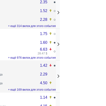
2.35
●
1.52
○
2.28
○
+ ещё 314 вилок для этого события
1.75
○
1.60
●
6.63
○
28.47 $
+ ещё 976 вилок для этого события
1.42
●
2.29
да
4.50
да
+ ещё 169 вилок для этого события
1.14
●