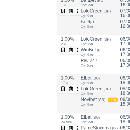
1.00%
BaltBet
07/0
(RU)
16:0
1 ч
Футбол
LotoGreen
07/0
(BR)
16:0
Футбол
Bet9ja
07/0
16:0
Футбол
1.00%
LotoGreen
06/0
(BR)
17:0
2 ч
Футбол
WinBet
06/0
(RO)
17:0
Футбол
Piwi247
06/0
17:0
Футбол
1.00%
Efbet
08/0
(BG)
18:0
17 ч
Футбол
LotoGreen
08/0
(BR)
18:0
Футбол
Novibet
08/0
(GR)
new
18:0
Футбол
1.00%
Efbet
06/0
(BG)
18:0
24 мин
Футбол
PameStoixima
06/0
(GR)