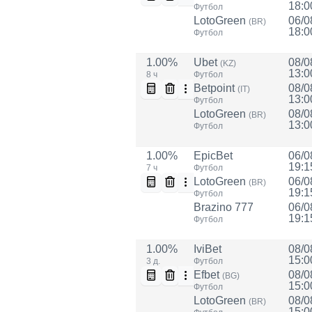
18:0
Футбол
LotoGreen
06/0
(BR)
18:0
Футбол
1.00%
Ubet
08/0
(KZ)
13:0
8 ч
Футбол
Betpoint
08/0
(IT)
13:0
Футбол
LotoGreen
08/0
(BR)
13:0
Футбол
1.00%
EpicBet
06/0
19:1
7 ч
Футбол
LotoGreen
06/0
(BR)
19:1
Футбол
Brazino 777
06/0
19:1
Футбол
1.00%
IviBet
08/0
15:0
3 д.
Футбол
Efbet
08/0
(BG)
15:0
Футбол
LotoGreen
08/0
(BR)
15:0