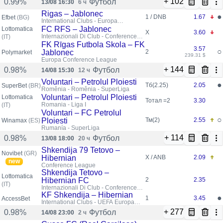
+ 102
Футбол
0.99%
13/08 16:30
6 ч
Rigas – Jablonec
●
1 / DNB
1.67
Efbet
(BG)
International Clubs - Europa
Conference League
FC RFS – Jablonec
Lottomatica
X
3.60
Internazionali Di Club - Conference
(IT)
League stq pr cu
FK Rīgas Futbola Skola – FK
3.57
○
Jablonec
2
Polymarket
239.31 $
Europa Conference League
+ 144
Футбол
0.98%
14/08 15:30
12 ч
Voluntari – Petrolul Ploiesti
●
Тб(2.25)
2.05
SuperBet
(BR)
Romênia - Romênia - SuperLiga
Voluntari – Petrolul Ploiesti
Lottomatica
Тотал =2
3.30
Romania - Liga I
(IT)
Voluntari – FC Petrolul
○
Ploiesti
Тм(2)
2.55
Winamax
(ES)
Rumanía - SuperLiga
+ 114
Футбол
0.98%
13/08 18:00
20 ч
Shkendija 79 Tetovo –
Novibet
(GR)
Hibernian
X / ANB
2.09
new
Conference League
Shkendija Tetovo –
Lottomatica
Hibernian FC
2
2.35
(IT)
Internazionali Di Club - Conference
League
KF Shkendija – Hibernian
●
1
3.45
AccessBet
International Clubs - UEFA Europa
Conference League, Qualification
+ 277
Футбол
0.98%
14/08 23:00
2 ч