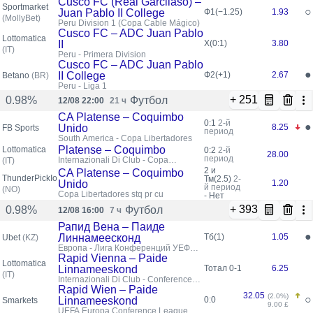
Cusco FC (Real Garcilaso) –
Sportmarket
○
Juan Pablo II College
Ф1(−1.25)
1.93
(MollyBet)
Peru Division 1 (Copa Cable Mágico)
Cusco FC – ADC Juan Pablo
Lottomatica
II
X(0:1)
3.80
(IT)
Peru - Primera Division
Cusco FC – ADC Juan Pablo
●
II College
Ф2(+1)
2.67
Betano
(BR)
Peru - Liga 1
+ 251
Футбол
0.98%
12/08 22:00
21 ч
CA Platense – Coquimbo
0:1
2-й
●
Unido
8.25
FB Sports
период
South America - Copa Libertadores
Platense – Coquimbo
Lottomatica
0:2
2-й
28.00
период
Internazionali Di Club - Copa
(IT)
Libertadores
2 и
CA Platense – Coquimbo
ThunderPickIo
Тм(2.5)
2-
Unido
1.20
й период
(NO)
Copa Libertadores stq pr cu
- Нет
+ 393
Футбол
0.98%
12/08 16:00
7 ч
Рапид Вена – Паиде
●
Линнамеесконд
Тб(1)
1.05
Ubet
(KZ)
Европа - Лига Конференций УЕФА.
Квалификация
Rapid Vienna – Paide
Lottomatica
Linnameeskond
Тотал 0-1
6.25
(IT)
Internazionali Di Club - Conference
League
Rapid Wien – Paide
32.05
(2.0%)
○
Linnameeskond
0:0
Smarkets
9.00 £
UEFA Europa Conference League