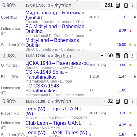
Qualification
+ 261
Футбол
0.98%
13/08 17:00
3 ч
Мидтьюлланд – Богемианс
●
Дублин
Ф1(0)
1.10
Ubet
(KZ)
Европа - Лига Конференций УЕФА.
Квалификация
FC Midtjylland – Bohemian
Lottomatica
Dublino
X
6.25
(IT)
Internazionali Di Club - Conference
League
Midtjylland – Bohemians
○
Dublin
2
15.00
Sportium
(CO)
UEFA Competitions - Conference
League - Qualifying
+ 160
Футбол
0.98%
11/08 17:30
4 ч
ЦСКА 1948 – Панатинаикос
Ф2(−1.25)
3.00
Olimp
(Bet)
Лига Конференций UEFA. 3-й
квалификационный раунд.
CSKA 1948 Sofia –
Ответные матчи
●
Panathinaikos
1(2:0)
1.47
Efbet
(BG)
International Clubs - Europa
Conference League
FC CSKA 1948 –
Lottomatica
Panathinaikos
1X
1.85
(IT)
Internazionali Di Club - Conference
League
+ 82
Футбол
0.98%
11/08 01:06
2 ч
Leon (W) – Tigres U.A.N.L.
(W)
Ф1(+0.25)
3.20
Player
(RO)
Mexico - Liga MX Femenil 2026/2027
Club Leon – Tigres UANL
Lottomatica
X
4.35
Messico - Liga Mx Femminile
(IT)
Leon (W) – UANL Tigres (W)
●
2
1.67
Sportium
(CO)