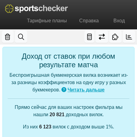
Тарифные планы
Справка
Вход
Доход от ставок при любом
результате матча
Беспроигрышная букмекерская вилка возникает из-
за разницы коэффициентов на одну игру у разных
букмекеров.
Читать дальше
Прямо сейчас для ваших настроек фильтра мы
нашли
20 821
доходных вилок.
Из них
6 123
вилок с доходом выше 1%.