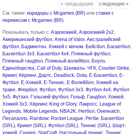
« предыдущие
следующие »
См. также:
коридоры с Mcgames (BR)
или
ставки с
перевесом с Mcgames (BR)
.
Показывать только с:
Аэрохоккей
,
Аэрохоккей 2x2
,
Американский футбол
,
Arena of Valor
,
Австралийский
футбол
,
Бадминтон
,
Хоккей с мячом
,
Бейсбол
,
Баскетбол
,
Баскетбол 3x3
,
Баскетбол 4x4
,
Пляжный футбол
,
Пляжный гандбол
,
Пляжный волейбол
,
Боулз
,
Единоборства
,
Call of Duty
,
Шахматы
,
ЧГК
,
Counter-Strike
,
Крикет
,
Кёрлинг
,
Дартс
,
Deadlock
,
Dota
,
Е-Баскетбол
,
Е-
Футбол
,
Е-Хоккей
,
Е-Теннис
,
Е-Волейбол
,
Хоккей на
траве
,
Флорбол
,
Футбол
,
Футбол 3x3
,
Футбол 4x4
,
Футбол
5x5
,
Футзал
,
Гэльский футбол
,
Гольф
,
Гандбол
,
Хоккей
,
Хоккей 3x3
,
Хёрлинг
,
King of Glory
,
Лакросс
,
League of
Legends
,
Mobile Legends
,
NBA2K
,
Нетбол
,
Overwatch
,
Песапалло
,
Rainbow
,
Rocket League
,
Регби
,
Баскетбол
(SRL)
,
Крикет (SRL)
,
Футбол (SRL)
,
Теннис (SRL)
,
Шорт-
хоккей
,
Снукер
,
StarCraft
,
Настольный теннис
,
Теннис
,