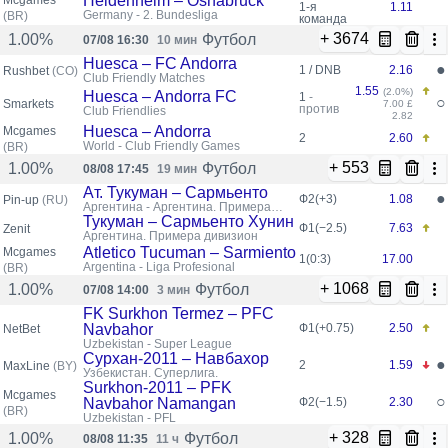
Heidenheim – Osnabruck
Mcgames
1-я
1.11
Germany - 2. Bundesliga
(BR)
команда
+ 3674
Футбол
1.00%
07/08 16:30
10 мин
Huesca – FC Andorra
●
1 / DNB
2.16
Rushbet
(CO)
Club Friendly Matches
1.55
(2.0%)
Huesca – Andorra FC
1
-
○
Smarkets
7.00 £
против
Club Friendlies
2.82
Huesca – Andorra
Mcgames
2
2.60
World - Club Friendly Games
(BR)
+ 553
Футбол
1.00%
08/08 17:45
19 мин
Ат. Тукуман – Сармьенто
●
Ф2(+3)
1.08
Pin-up
(RU)
Аргентина - Аргентина. Примера
Дивизион
Тукуман – Сармьенто Хунин
Ф1(−2.5)
7.63
Zenit
Аргентина. Примера дивизион
Atletico Tucuman – Sarmiento
Mcgames
1(0:3)
17.00
Argentina - Liga Profesional
(BR)
+ 1068
Футбол
1.00%
07/08 14:00
3 мин
FK Surkhon Termez – PFC
Navbahor
Ф1(+0.75)
2.50
NetBet
Uzbekistan - Super League
Сурхан-2011 – Навбахор
●
2
1.59
MaxLine
(BY)
Узбекистан. Суперлига.
Surkhon-2011 – PFK
Mcgames
○
Navbahor Namangan
Ф2(−1.5)
2.30
(BR)
Uzbekistan - PFL
+ 328
Футбол
1.00%
08/08 11:35
11 ч