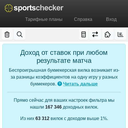
Тарифные планы
Справка
Вход
Доход от ставок при любом
результате матча
Беспроигрышная букмекерская вилка возникает из-
за разницы коэффициентов на одну игру у разных
букмекеров.
Читать дальше
Прямо сейчас для ваших настроек фильтра мы
нашли
167 346
доходных вилок.
Из них
63 312
вилок с доходом выше 1%.