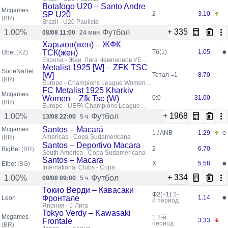
Botafogo U20 – Santo Andre
Mcgames
SP U20
2
3.10
(BR)
Brazil - U20 Paulista
+ 335
Футбол
1.00%
08/08 11:00
24 мин
Харьков(жен) – ЖФК
●
ТСК(жен)
Тб(1)
1.05
Ubet
(KZ)
Европа - Жен. Лига Чемпионов УЕФА.
Квалификация
Metalist 1925 [W] – ZFK TSC
SorteNaBet
[W]
Тотал =1
8.70
(BR)
Europe - Champions League Women
Qualifying
FC Metalist 1925 Kharkiv
Mcgames
Women – Zfk Tsc (W)
0:0
31.00
(BR)
Europe - UEFA Champions League
Women
+ 1968
Футбол
1.00%
13/08 22:00
5 ч
Santos – Macará
Mcgames
○
1 / ANB
1.29
Americas - Copa Sudamericana
(BR)
Santos – Deportivo Macara
2
6.70
BigBet
(BR)
South America - Copa Sudamericana
Santos – Macara
●
X
5.58
Efbet
(BG)
International Clubs - Copa
Sudamericana
+ 334
Футбол
1.00%
09/08 09:00
5 ч
Токио Верди – Кавасаки
Ф2(+1)
2-
●
Фронтале
1.14
Leon
й период
Япония - J-Лига
Tokyo Verdy – Kawasaki
Mcgames
1
2-й
Frontale
3.33
период
(BR)