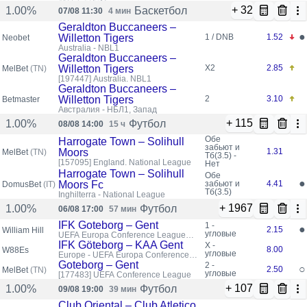
+ 32
Баскетбол
1.00%
07/08 11:30
4 мин
Geraldton Buccaneers –
●
Willetton Tigers
1 / DNB
1.52
Neobet
Australia - NBL1
Geraldton Buccaneers –
Willetton Tigers
X2
2.85
MelBet
(TN)
[197447]
Australia. NBL1
Geraldton Buccaneers –
Willetton Tigers
2
3.10
Betmaster
Австралия - НБЛ1, Запад
+ 115
Футбол
1.00%
08/08 14:00
15 ч
Обе
Harrogate Town – Solihull
забьют и
Moors
1.31
MelBet
(TN)
Тб(3.5) -
[157095]
England. National League
Нет
Harrogate Town – Solihull
Обе
●
Moors Fc
забьют и
4.41
DomusBet
(IT)
Тб(3.5)
Inghilterra - National League
+ 1967
Футбол
1.00%
06/08 17:00
57 мин
IFK Goteborg – Gent
1 -
●
2.15
William Hill
угловые
UEFA Europa Conference League
Qualification
IFK Göteborg – KAA Gent
X -
8.00
W88Es
угловые
Europe - UEFA Europa Conference
League Qualification
Goteborg – Gent
2 -
○
2.50
MelBet
(TN)
угловые
[177483]
UEFA Conference League
+ 107
Футбол
1.00%
09/08 19:00
39 мин
Club Oriental – Club Atletico