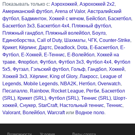
Показывать только с:
Аэрохоккей
,
Аэрохоккей 2x2
,
Американский футбол
,
Arena of Valor
,
Австралийский
футбол
,
Бадминтон
,
Хоккей с мячом
,
Бейсбол
,
Баскетбол
,
Баскетбол 3x3
,
Баскетбол 4x4
,
Пляжный футбол
,
Пляжный гандбол
,
Пляжный волейбол
,
Боулз
,
Единоборства
,
Call of Duty
,
Шахматы
,
ЧГК
,
Counter-Strike
,
Крикет
,
Кёрлинг
,
Дартс
,
Deadlock
,
Dota
,
Е-Баскетбол
,
Е-
Футбол
,
Е-Хоккей
,
Е-Теннис
,
Е-Волейбол
,
Хоккей на
траве
,
Флорбол
,
Футбол
,
Футбол 3x3
,
Футбол 4x4
,
Футбол
5x5
,
Футзал
,
Гэльский футбол
,
Гольф
,
Гандбол
,
Хоккей
,
Хоккей 3x3
,
Хёрлинг
,
King of Glory
,
Лакросс
,
League of
Legends
,
Mobile Legends
,
NBA2K
,
Нетбол
,
Overwatch
,
Песапалло
,
Rainbow
,
Rocket League
,
Регби
,
Баскетбол
(SRL)
,
Крикет (SRL)
,
Футбол (SRL)
,
Теннис (SRL)
,
Шорт-
хоккей
,
Снукер
,
StarCraft
,
Настольный теннис
,
Теннис
,
Valorant
,
Волейбол
,
Warcraft
или
Водное поло
.
Возможности
Условия
Виды спорта