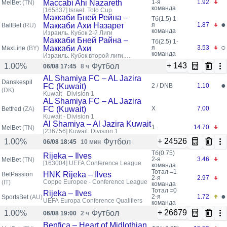
Maccabi Ahi Nazareth
1-я
1.92
MelBet
(TN)
команда
[165837]
Israel. Toto Cup
Маккаби Бней Рейна –
Тб(1.5)
1-
●
Маккаби Ахи Назарет
я
1.87
BaltBet
(RU)
команда
Израиль. Кубок 2-й Лиги
Маккаби Бней Райна –
Тб(2.5)
1-
○
Маккаби Ахи
я
3.53
MaxLine
(BY)
команда
Израиль. Кубок второй лиги.
Групповой этап.
+ 143
Футбол
1.00%
06/08 17:45
8 ч
AL Shamiya FC – AL Jazira
Danskespil
●
FC (Kuwait)
2 / DNB
1.10
(DK)
Kuwait - Division 1
AL Shamiya FC – AL Jazira
FC (Kuwait)
X
7.00
Betfred
(ZA)
Kuwait - Division 1
Al Shamiya – Al Jazira Kuwait
1
14.70
MelBet
(TN)
[236756]
Kuwait. Division 1
+ 24526
Футбол
1.00%
06/08 18:45
10 мин
Тб(0.75)
Rijeka – Ilves
2-я
3.46
MelBet
(TN)
[163004]
UEFA Conference League
команда
Тотал =1
HNK Rijeka – Ilves
BetPassion
2-я
2.97
Coppe Europee - Conference League
(IT)
команда
Тотал =0
Rijeka – Ilves
●
2-я
1.72
SportsBet
(AU)
UEFA Europa Conference Qualifiers
команда
+ 26679
Футбол
1.00%
06/08 19:00
2 ч
Benfica – Heart of Midlothian