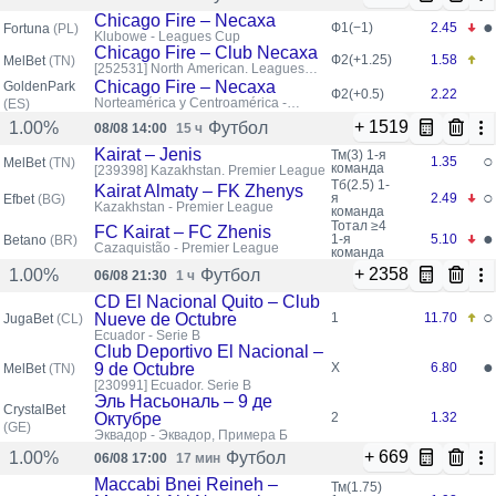
Chicago Fire – Necaxa
●
Ф1(−1)
2.45
Fortuna
(PL)
Klubowe - Leagues Cup
Chicago Fire – Club Necaxa
Ф2(+1.25)
1.58
MelBet
(TN)
[252531]
North American. Leagues
Cup
Chicago Fire – Necaxa
GoldenPark
Ф2(+0.5)
2.22
Norteamérica y Centroamérica -
(ES)
Leagues Cup (MLS-MX)
+ 1519
Футбол
1.00%
08/08 14:00
15 ч
Kairat – Jenis
Тм(3)
1-я
○
1.35
MelBet
(TN)
команда
[239398]
Kazakhstan. Premier League
Тб(2.5)
1-
Kairat Almaty – FK Zhenys
○
я
2.49
Efbet
(BG)
Kazakhstan - Premier League
команда
Тотал ≥4
FC Kairat – FC Zhenis
●
1-я
5.10
Betano
(BR)
Cazaquistão - Premier League
команда
+ 2358
Футбол
1.00%
06/08 21:30
1 ч
CD El Nacional Quito – Club
○
Nueve de Octubre
1
11.70
JugaBet
(CL)
Ecuador - Serie B
Club Deportivo El Nacional –
●
9 de Octubre
X
6.80
MelBet
(TN)
[230991]
Ecuador. Serie B
Эль Насьональ – 9 де
CrystalBet
Октубре
2
1.32
(GE)
Эквадор - Эквадор, Примера Б
+ 669
Футбол
1.00%
06/08 17:00
17 мин
Maccabi Bnei Reineh –
Тм(1.75)