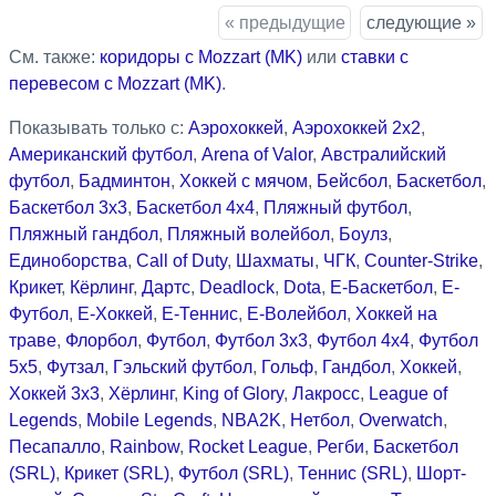
« предыдущие
следующие »
См. также:
коридоры с Mozzart (MK)
или
ставки с
перевесом с Mozzart (MK)
.
Показывать только с:
Аэрохоккей
,
Аэрохоккей 2x2
,
Американский футбол
,
Arena of Valor
,
Австралийский
футбол
,
Бадминтон
,
Хоккей с мячом
,
Бейсбол
,
Баскетбол
,
Баскетбол 3x3
,
Баскетбол 4x4
,
Пляжный футбол
,
Пляжный гандбол
,
Пляжный волейбол
,
Боулз
,
Единоборства
,
Call of Duty
,
Шахматы
,
ЧГК
,
Counter-Strike
,
Крикет
,
Кёрлинг
,
Дартс
,
Deadlock
,
Dota
,
Е-Баскетбол
,
Е-
Футбол
,
Е-Хоккей
,
Е-Теннис
,
Е-Волейбол
,
Хоккей на
траве
,
Флорбол
,
Футбол
,
Футбол 3x3
,
Футбол 4x4
,
Футбол
5x5
,
Футзал
,
Гэльский футбол
,
Гольф
,
Гандбол
,
Хоккей
,
Хоккей 3x3
,
Хёрлинг
,
King of Glory
,
Лакросс
,
League of
Legends
,
Mobile Legends
,
NBA2K
,
Нетбол
,
Overwatch
,
Песапалло
,
Rainbow
,
Rocket League
,
Регби
,
Баскетбол
(SRL)
,
Крикет (SRL)
,
Футбол (SRL)
,
Теннис (SRL)
,
Шорт-