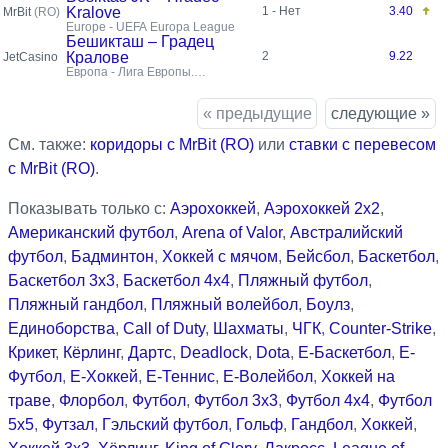
Kralove
1 - Нет
3.40
MrBit
(RO)
Europe - UEFA Europa League
Бешикташ – Градец
Кралове
2
9.22
JetCasino
Европа - Лига Европы.
Квалификация
« предыдущие
следующие »
См. также:
коридоры с MrBit (RO)
или
ставки с перевесом
с MrBit (RO)
.
Показывать только с:
Аэрохоккей
,
Аэрохоккей 2x2
,
Американский футбол
,
Arena of Valor
,
Австралийский
футбол
,
Бадминтон
,
Хоккей с мячом
,
Бейсбол
,
Баскетбол
,
Баскетбол 3x3
,
Баскетбол 4x4
,
Пляжный футбол
,
Пляжный гандбол
,
Пляжный волейбол
,
Боулз
,
Единоборства
,
Call of Duty
,
Шахматы
,
ЧГК
,
Counter-Strike
,
Крикет
,
Кёрлинг
,
Дартс
,
Deadlock
,
Dota
,
Е-Баскетбол
,
Е-
Футбол
,
Е-Хоккей
,
Е-Теннис
,
Е-Волейбол
,
Хоккей на
траве
,
Флорбол
,
Футбол
,
Футбол 3x3
,
Футбол 4x4
,
Футбол
5x5
,
Футзал
,
Гэльский футбол
,
Гольф
,
Гандбол
,
Хоккей
,