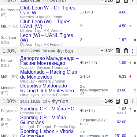
+ 218
Футбол
1.00%
11/08 01:06
4 ч
Club Leon W – CF Tigres
BetPassion
Uanl W
1 / DNB
4.60
(IT)
Messico - Liga MX Femm.
Club Leon (W) – Tigres
UANL (W)
X
4.50
MrBit
(RO)
Mexico - Liga MX, Women
Leon (W) – UANL Tigres
Sportium
●
(W)
2
1.67
(CO)
Mexico - Liga MX Femenil
+ 342
Футбол
1.00%
10/08 22:00
50 мин
Депортиво Мальдонадо –
Pin-up
●
Расинг Монтевидео
Ф1(+2.25)
1.06
(RU)
Уругвай - Уругвай. Примера
Maldonado – Racing Club
de Montevideo
2(1:0)
6.33
MrBit
(RO)
Uruguay - Primera Division
Deportivo Maldonado –
2 с
Meridian
○
Racing Club Montevideo
преимуществом
23.00
(BE)
≥3
Uruguayan - Primera Division
+ 146
Футбол
1.00%
14/08 19:15
13 ч
Sporting CP – Vitória SC
1.03
●
Ф1(+1.5)
Polymarket
Primeira Liga
6.61 $
Sporting CP – Vitória
Betfirst
2 с разницей 2
Guimarães
62.00
гола
(BE)
portugal - Portugal - Primeira Liga
Sporting Lisbon – Vitória
2 с
○
Guimarães
преимуществом
251.00
MrBit
(RO)