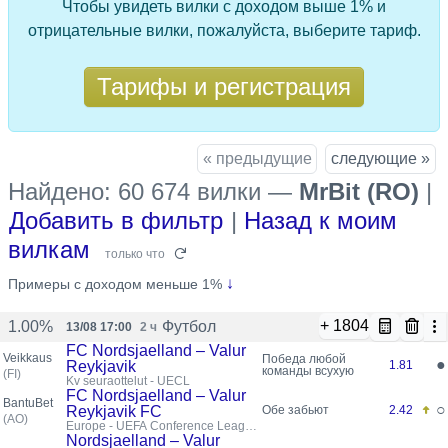
Чтобы увидеть вилки с доходом выше 1% и
отрицательные вилки, пожалуйста, выберите тариф.
Тарифы и регистрация
« предыдущие
следующие »
Найдено: 60 674 вилки
—
MrBit (RO)
|
Добавить в фильтр
|
Назад к моим
вилкам
только что
↓
Примеры с доходом меньше 1%
+ 1804
Футбол
1.00%
13/08 17:00
2 ч
FC Nordsjaelland – Valur
Veikkaus
Победа любой
●
Reykjavik
1.81
команды всухую
(FI)
Kv seuraottelut - UECL
FC Nordsjaelland – Valur
BantuBet
○
Reykjavik FC
Обе забьют
2.42
(AO)
Europe - UEFA Conference League
Qualification
Nordsjaelland – Valur