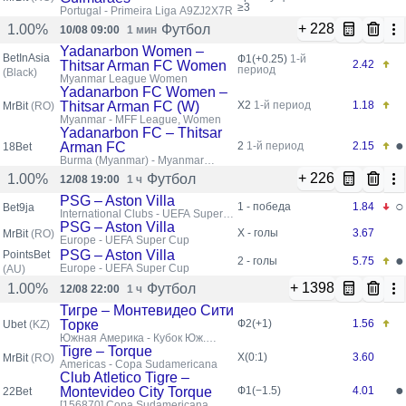
≥3
Portugal - Primeira Liga A9ZJ2X7R
+ 228
Футбол
1.00%
10/08 09:00
1 мин
Yadanarbon Women –
BetInAsia
Ф1(+0.25)
1-й
Thitsar Arman FC Women
2.42
период
(Black)
Myanmar League Women
Yadanarbon FC Women –
Thitsar Arman FC (W)
X2
1-й период
1.18
MrBit
(RO)
Myanmar - MFF League, Women
Yadanarbon FC – Thitsar
●
Arman FC
2
1-й период
2.15
18Bet
Burma (Myanmar) - Myanmar
Women League
+ 226
Футбол
1.00%
12/08 19:00
1 ч
PSG – Aston Villa
○
1 - победа
1.84
Bet9ja
International Clubs - UEFA Super
Cup
PSG – Aston Villa
X - голы
3.67
MrBit
(RO)
Europe - UEFA Super Cup
PSG – Aston Villa
PointsBet
●
2 - голы
5.75
Europe - UEFA Super Cup
(AU)
+ 1398
Футбол
1.00%
12/08 22:00
1 ч
Тигре – Монтевидео Сити
Торке
Ф2(+1)
1.56
Ubet
(KZ)
Южная Америка - Кубок Юж.
Америки
Tigre – Torque
X(0:1)
3.60
MrBit
(RO)
Americas - Copa Sudamericana
Club Atletico Tigre –
●
Montevideo City Torque
Ф1(−1.5)
4.01
22Bet
[156870]
Copa Sudamericana