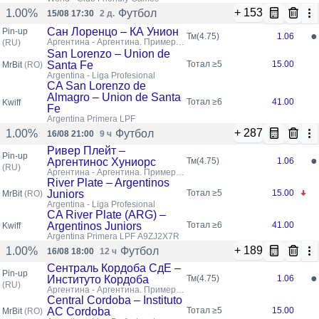
+ 153
Футбол
1.00%
15/08 17:30
2 д.
Сан Лоренцо – КА Унион
Pin-up
●
Тм(4.75)
1.06
Аргентина - Аргентина. Примера
(RU)
Дивизион
San Lorenzo – Union de
Santa Fe
Тотал ≥5
15.00
MrBit
(RO)
Argentina - Liga Profesional
CA San Lorenzo de
Almagro – Union de Santa
Тотал ≥6
41.00
Kwiff
Fe
Argentina Primera LPF
+ 287
Футбол
1.00%
16/08 21:00
9 ч
Ривер Плейт –
Pin-up
●
Аргентинос Хуниорс
Тм(4.75)
1.06
(RU)
Аргентина - Аргентина. Примера
Дивизион
River Plate – Argentinos
Juniors
Тотал ≥5
15.00
MrBit
(RO)
Argentina - Liga Profesional
CA River Plate (ARG) –
Argentinos Juniors
Тотал ≥6
41.00
Kwiff
Argentina Primera LPF A9ZJ2X7R
+ 189
Футбол
1.00%
16/08 18:00
12 ч
Сентраль Кордоба СдЕ –
Pin-up
●
Институто Кордоба
Тм(4.75)
1.06
(RU)
Аргентина - Аргентина. Примера
Дивизион
Central Cordoba – Instituto
AC Cordoba
Тотал ≥5
15.00
MrBit
(RO)