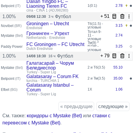
Dalian Yingbo FC –
●
Liaoning Tieren FC
1(0:1)
2.78
Betpoint
(IT)
cina - CINA 1 (ADJ98280)
+ 51
Футбол
1.00%
09/08 12:30
3 ч
Groningen – Utrecht
Тб(11.5) -
●
3.15
Novibet
(BR)
угловые
Eredivisie
Тотал 9-
Гронинген – Утрехт
11 -
2.74
Mystake
(Bet)
Netherlands - Eredivisie
угловые
3
Тм(9)
FC Groningen – FC Utrecht
○
исхода
-
3.25
Paddy Power
Dutch Eredivisie
угловые
+ 79
Футбол
1.00%
14/08 18:30
16 ч
Галатасарай – Чорум
Беледиеспор
2 и Тб(3.5)
55.10
Mystake
(Bet)
Turkey - Super Lig
Galatasaray – Corum FK
●
2 и Тм(3.5)
35.00
Betpoint
(IT)
turchia - TURCHIA 1
Galatasaray Istanbul –
Corum
1X
1.06
Efbet
(BG)
Turkey - Super Lig
« предыдущие
следующие »
См. также:
коридоры с Mystake (Bet)
или
ставки с
перевесом с Mystake (Bet)
.