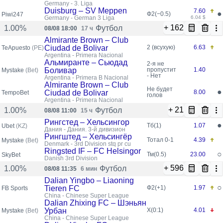
Germany - 3. Liga
Duisburg – SV Meppen
7.60
●
Ф2(−0.5)
Piwi247
Germany - German 3 Liga
6.04 $
+ 162
Футбол
1.00%
08/08 18:00
17 ч
Almirante Brown – Club
Ciudad de Bolivar
2 (всухую)
6.63
TeApuesto
(PE)
Argentina - Primera Nacional
Альмиранте – Сьюдад
2-я не
Боливар
пропустит
1.40
Mystake
(Bet)
- Нет
Argentina - Primera B Nacional
Almirante Brown – Club
Не будет
●
Ciudad de Bolivar
8.00
TempoBet
голов
Argentina - Primera Nacional
+ 21
Футбол
1.00%
08/08 11:00
15 ч
Рингстед – Хельсингор
●
Тб(1)
1.07
Ubet
(KZ)
Дания - Дания. 3-й дивизион
Рингштед – Хельсингёр
Тотал 0-1
4.39
Mystake
(Bet)
Denmark - 3rd Division stq pr cu
Ringsted IF – FC Helsingor
○
Тм(0.5)
23.00
SkyBet
Danish 3rd Division
+ 596
Футбол
1.00%
08/08 11:35
6 мин
Dalian Yingbo – Liaoning
○
Tieren FC
Ф2(+1)
1.97
FB Sports
China - Chinese Super League
Dalian Zhixing FC – Шэньян
Урбан
X(0:1)
4.01
Mystake
(Bet)
China - Chinese Super League