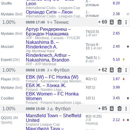
X -
Leon
8.20
Shuffle
угловые
International Clubs - Leagues Cup
Орландо Сити – Леон
1 -
○
2.38
Mystake
(Bet)
угловые
International Clubs - Leagues Cup,
Group Stage
+ 69
Теннис
1.00%
08/08 17:40
5 ч
Артур Риндеркнеш –
Тб(10.5)
Брэндон Накашима
2.65
Mystake
(Bet)
1-й сет
ATP - Montreal, Canada - YYUZJR
Nakashima B. –
Тотал 9-
●
Rinderknech A.
2.40
Mozzart
10
1-й сет
Atp Montreal Hard
Rinderknech, Arthur –
Тм(8.5)
1-
Nakashima, Brandon
5.10
Expekt
(DK)
й сет
ATP - ATP Montreal
+ 62
Футбол
1.00%
09/08 13:00
2 ч
EBK (W) – FC Honka (W)
Ф2(+1)
1.67
Player
(RO)
Finland - Kansallinen Liiga Women
2026
ЕБК Ж. – Хонка Ж.
X(0:1)
3.99
Mystake
(Bet)
Finland - Naisten Liiga,
Relegation/Promotion, Women
EBK Women – FC Honka
●
Women
1(0:1)
3.45
CoolBet
Finland - Finland Kansallinen Liiga
Promotion/Relegation Women
+ 85
Футбол
1.00%
09/08 15:00
2 д.
Mansfield Town – Sheffield
Ф2(−0.25)
QQ101
(IM
●
United
2-й
2.12
Sports)
период
England League Cup
Мансфилд Таун –