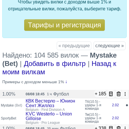
Чтобы увидеть вилки с доходом выше 1% и
отрицательные вилки, пожалуйста, выберите тариф.
Тарифы и регистрация
« предыдущие
следующие »
Найдено: 104 585 вилок
—
Mystake
(Bet)
|
Добавить в фильтр
|
Назад к
моим вилкам
только что
↓
Примеры с доходом меньше 1%
+ 185
Футбол
1.00%
08/08 18:45
1 ч
КВК Вестерло – Юнион
Тб(10.5) -
●
Сент Жиллоз
удары
1-я
2.02
Mystake
(Bet)
команда
Belgium - First Division A
KVC Westerlo – Union
Тм(10.5) -
Gilloise
удары
1-я
2.02
SportyBet
команда
Belgium - Pro League
+ 338
Футбол
1.00%
08/08 18:45
35 мин