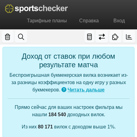
Тарифные планы
Справка
Вход
Доход от ставок при любом
результате матча
Беспроигрышная букмекерская вилка возникает из-
за разницы коэффициентов на одну игру у разных
букмекеров.
Читать дальше
Прямо сейчас для ваших настроек фильтра мы
нашли
184 540
доходных вилок.
Из них
80 171
вилок с доходом выше 1%.