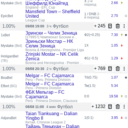
X
2-й
Шеффилд Юнайтед
2.66
Mystake
(Bet)
период
England - EFL Cup
Mansfield Town – Sheffield
1 / DNB
2-
○
United
2.70
EpicBet
й период
League Cup
+ 245
Футбол
1.00%
09/08 19:00
3 ч
Зрински – Челик Зеница
●
Ф2(+0.25)
7.30
1xBet
[179957]
Чемпионат Боснии и
Герцеговины
Зриньски Мостар – НК
Селик Зеница
1X
1.05
Mystake
(Bet)
Bosnia & Herzegovina - Premijer Liga
Zrinjski Mostar – NK Celik
HoliganBet
Zenica
Ф1(−0.5)
1.29
(TR)
Bosnia and Herzegovina - Premier
Liga 2026/2027
+ 769
Футбол
1.00%
09/08 20:30
2 ч
Melgar – FC Cajamarca
●
Тб(0.75)
1.07
BoaBet
Peru - Peru. Primera Division
Melgar – FC Cajamarca
Тм(1.5)
5.34
Efbet
(BG)
Peru - Primera Division
ФБК Мельгар – FC
○
Cajamarca
0:0
19.58
Mystake
(Bet)
Peru - Primera Division, Clausura
+ 1232
Футбол
1.00%
08/08 11:00
4 мин
Taian Tiankuang – Dalian
○
Yingbo II
1(0:1)
3.95
AdjaraBet
Китай. Chinese League 2
Тайань Тянькуан – Dalian