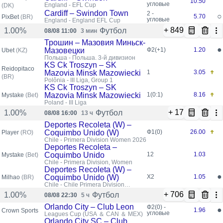
10.50
угловые
England - EFL Cup
(DK)
Cardiff – Swindon Town
2 -
○
5.70
PixBet
(BR)
угловые
England - England EFL Cup
+ 849
Футбол
1.00%
08/08 11:00
3 мин
Трошин – Мазовия Миньск-
●
Мазовецки
Ф2(+1)
1.20
Ubet
(KZ)
Польшa - Польша. 3-й дивизион
KS Ck Troszyn – SK
Reidopitaco
Mazovia Minsk Mazowiecki
1
3.05
(BR)
Polônia - III Liga, Group 1
KS Ck Troszyn – SK
Mazovia Minsk Mazowiecki
1(0:1)
8.16
Mystake
(Bet)
Poland - III Liga
+ 17
Футбол
1.00%
08/08 16:00
13 ч
Deportes Recoleta (W) –
Coquimbo Unido (W)
Ф1(0)
26.00
Player
(RO)
Chile - Primera Division Women 2026
Deportes Recoleta –
Coquimbo Unido
12
1.03
Mystake
(Bet)
Chile - Primera Division, Women
Deportes Recoleta (W) –
●
Coquimbo Unido (W)
X2
1.05
Milhao
(BR)
Chile - Chile Primera Division
Women - YYUZJR
+ 706
Футбол
1.00%
08/08 22:30
5 ч
Orlando City – Club Leon
Ф2(0) -
●
1.96
Crown Sports
угловые
Leagues Cup (USA ＆ CAN ＆ MEX)
Orlando City SC – Club