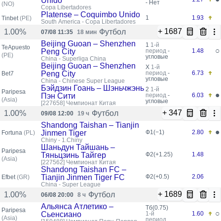
Unido
- Нет
(NO)
Copa Libertadores
Platense – Coquimbo Unido
1
1.93
Tinbet
(PE)
South America - Copa Libertadores
+ 1687
Футбол
1.00%
07/08 11:35
18 мин
Beijing Guoan – Shenzhen
1
1-й
TeApuesto
○
Peng City
период
-
1.48
(PE)
угловые
China - Superliga China
Beijing Guoan – Shenzhen
X
1-й
Peng City
период
-
6.73
Bet7
угловые
China - Chinese Super League
Бэйдзин Гоань – Шэньчжэнь
2
1-й
Paripesa
●
Пэн Сити
период
-
6.03
(Asia)
угловые
[227658]
Чемпионат Китая
+ 347
Футбол
1.00%
09/08 12:00
19 ч
Shandong Taishan – Tianjin
●
Jinmen Tiger
Ф1(−1)
2.80
Fortuna
(PL)
Chiny - 1.Chiny
Шаньдун Тайшань –
Paripesa
Тяньцзинь Тайгер
Ф2(+1.25)
1.48
(Asia)
[227562]
Чемпионат Китая
Shandong Taishan FC –
Tianjin Jinmen Tiger FC
Ф2(+0.5)
2.06
Efbet
(GR)
China - Super League
+ 1689
Футбол
1.00%
06/08 20:00
8 ч
Альянса Атлетико –
Тб(0.75)
Paripesa
○
Сьенсиано
1-й
1.60
(Asia)
период