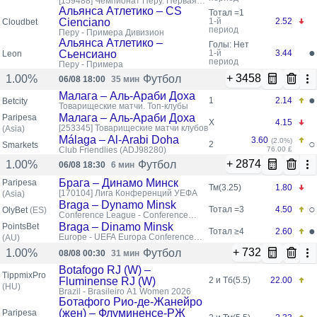
[159488]
Чемпионат Перу. Первая
лига
Альянса Атлетико – CS
Тотал =1
Cienciano
1-й
2.52
Cloudbet
период
Перу - Примера Дивизион
Альянса Атлетико –
Голы: Нет
●
Сьенсиано
1-й
3.44
Leon
период
Перу - Примера
+ 3458
Футбол
1.00%
06/08 18:00
35 мин
Малага – Аль-Араби Доха
●
1
2.14
Betcity
Товарищеские матчи. Топ-клубы
Малага – Аль-Араби Доха
Paripesa
X
4.15
[253345]
Товарищеские матчи клубов
(Asia)
Málaga – Al-Arabi Doha
3.60
(2.0%)
○
2
Smarkets
Club Friendlies (ADJ98280)
76.00 £
+ 2874
Футбол
1.00%
06/08 18:30
6 мин
Брага – Динамо Минск
Paripesa
Тм(3.25)
1.80
[170104]
Лига Конференций УЕФА
(Asia)
Braga – Dynamo Minsk
○
Тотал =3
4.50
OlyBet
(ES)
Conference League - Conference
League
Braga – Dinamo Minsk
PointsBet
●
Тотал ≥4
2.60
Europe - UEFA Europa Conference
(AU)
League - Qualification
+ 732
Футбол
1.00%
08/08 00:30
31 мин
Botafogo RJ (W) –
TippmixPro
Fluminense RJ (W)
2 и Тб(5.5)
22.00
(HU)
Brazil - Brasileiro A1 Women 2026
Ботафого Рио-де-Жанейро
(жен) – Флуминенсе-РЖ
Paripesa