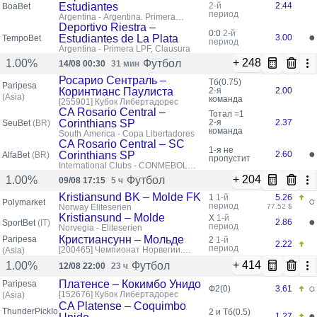
Estudiantes
2-й
2.44
BoaBet
период
Argentina - Argentina. Primera
Division
Deportivo Riestra –
0:0
2-й
●
Estudiantes de La Plata
3.00
TempoBet
период
Argentina - Primera LPF, Clausura
+ 248
Футбол
1.00%
14/08 00:30
31 мин
Росарио Сентраль –
Тб(0.75)
Paripesa
Коринтианс Паулиста
2-я
2.00
(Asia)
команда
[255901]
Кубок Либертадорес
CA Rosario Central –
Тотал =1
Corinthians SP
2-я
2.37
SeuBet
(BR)
команда
South America - Copa Libertadores
CA Rosario Central – SC
1-я не
●
Corinthians SP
2.60
AlfaBet
(BR)
пропустит
International Clubs - CONMEBOL
Libertadores
+ 204
Футбол
1.00%
09/08 17:15
5 ч
Kristiansund BK – Molde FK
1
1-й
5.26
○
Polymarket
период
Norway Eliteserien
77.52 $
Kristiansund – Molde
X
1-й
●
2.86
SportBet
(IT)
период
Norvegia - Eliteserien
Кристиансунн – Мольде
Paripesa
2
1-й
2.22
период
[200465]
Чемпионат Норвегии.
(Asia)
Элитсерия
+ 414
Футбол
1.00%
12/08 22:00
23 ч
Платенсе – Кокимбо Унидо
Paripesa
○
Ф2(0)
3.61
[152676]
Кубок Либертадорес
(Asia)
CA Platense – Coquimbo
ThunderPickIo
2 и Тб(0.5)
●
1.27