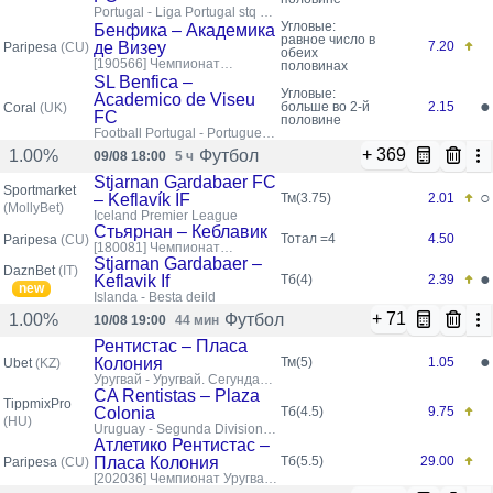
Portugal - Liga Portugal stq pr
cu
Угловые:
Бенфика – Академика
равное число в
де Визеу
7.20
Paripesa
(CU)
обеих
[190566]
Чемпионат
половинах
Португалии. Примейра-лига
SL Benfica –
Угловые:
Academico de Viseu
●
больше во 2-й
2.15
Coral
(UK)
FC
половине
Football Portugal - Portuguese
Primeira Liga
+ 369
Футбол
1.00%
09/08 18:00
5 ч
Stjarnan Gardabaer FC
Sportmarket
○
– Keflavík ÍF
Тм(3.75)
2.01
(MollyBet)
Iceland Premier League
Стьярнан – Кеблавик
Тотал =4
4.50
Paripesa
(CU)
[180081]
Чемпионат
Исландии
Stjarnan Gardabaer –
DaznBet
(IT)
●
Keflavik If
Тб(4)
2.39
new
Islanda - Besta deild
+ 71
Футбол
1.00%
10/08 19:00
44 мин
Рентистас – Пласа
●
Колония
Тм(5)
1.05
Ubet
(KZ)
Уругвай - Уругвай. Сегунда
Дивизион
CA Rentistas – Plaza
TippmixPro
Colonia
Тб(4.5)
9.75
(HU)
Uruguay - Segunda Division
2026
Атлетико Рентистас –
Пласа Колония
Тб(5.5)
29.00
Paripesa
(CU)
[202036]
Чемпионат Уругвая.
Второй дивизион