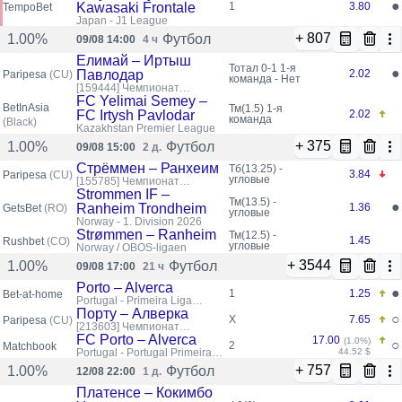
●
Kawasaki Frontale
1
3.80
TempoBet
Japan - J1 League
+ 807
Футбол
1.00%
09/08 14:00
4 ч
Елимай – Иртыш
Тотал 0-1
1-я
●
Павлодар
2.02
Paripesa
(CU)
команда
- Нет
[159444]
Чемпионат
Казахстана
FC Yelimai Semey –
BetInAsia
Тм(1.5)
1-я
FC Irtysh Pavlodar
2.02
команда
(Black)
Kazakhstan Premier League
+ 375
Футбол
1.00%
09/08 15:00
2 д.
Стрёммен – Ранхеим
Тб(13.25) -
3.84
Paripesa
(CU)
угловые
[155785]
Чемпионат
Норвегии. 1-й дивизион
Strommen IF –
Тм(13.5) -
●
Ranheim Trondheim
1.36
GetsBet
(RO)
угловые
Norway - 1. Division 2026
Strømmen – Ranheim
Тм(12.5) -
1.45
Rushbet
(CO)
угловые
Norway / OBOS-ligaen
+ 3544
Футбол
1.00%
09/08 17:00
21 ч
Porto – Alverca
●
1
1.25
Bet-at-home
Portugal - Primeira Liga
2026/2027
Порту – Алверка
○
X
7.65
Paripesa
(CU)
[213603]
Чемпионат
Португалии. Примейра-лига
FC Porto – Alverca
17.00
(1.0%)
○
2
Matchbook
Portugal - Portugal Primeira
44.52 $
Liga
+ 757
Футбол
1.00%
12/08 22:00
1 д.
Платенсе – Кокимбо