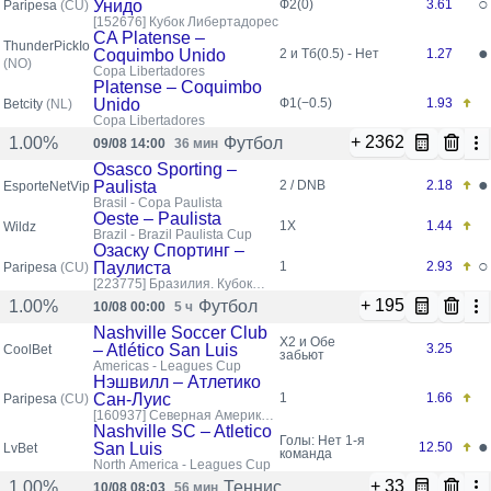
○
Унидо
Ф2(0)
3.61
Paripesa
(CU)
[152676]
Кубок Либертадорес
CA Platense –
ThunderPickIo
●
Coquimbo Unido
2 и Тб(0.5) - Нет
1.27
(NO)
Copa Libertadores
Platense – Coquimbo
Unido
Ф1(−0.5)
1.93
Betcity
(NL)
Copa Libertadores
+ 2362
Футбол
1.00%
09/08 14:00
36 мин
Osasco Sporting –
●
Paulista
2 / DNB
2.18
EsporteNetVip
Brasil - Copa Paulista
Oeste – Paulista
1X
1.44
Wildz
Brazil - Brazil Paulista Cup
Озаску Спортинг –
○
Паулиста
1
2.93
Paripesa
(CU)
[223775]
Бразилия. Кубок
Паулиста
+ 195
Футбол
1.00%
10/08 00:00
5 ч
Nashville Soccer Club
X2 и Обе
– Atlético San Luis
3.25
CoolBet
забьют
Americas - Leagues Cup
Нэшвилл – Атлетико
Сан-Луис
1
1.66
Paripesa
(CU)
[160937]
Северная Америка.
Кубок лиг
Nashville SC – Atletico
Голы: Нет
1-я
●
San Luis
12.50
LvBet
команда
North America - Leagues Cup
+ 33
Теннис
1.00%
10/08 08:03
56 мин