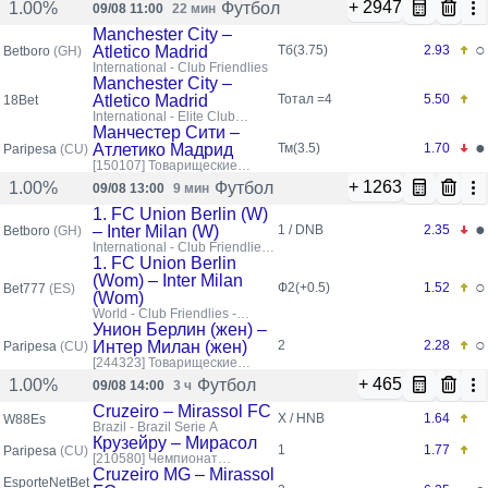
+ 2947
Футбол
1.00%
09/08 11:00
22 мин
Manchester City –
○
Atletico Madrid
Тб(3.75)
2.93
Betboro
(GH)
International - Club Friendlies
Manchester City –
Atletico Madrid
Тотал =4
5.50
18Bet
International - Elite Club
Friendly
Манчестер Сити –
●
Атлетико Мадрид
Тм(3.5)
1.70
Paripesa
(CU)
[150107]
Товарищеские
матчи клубов. Топ
+ 1263
Футбол
1.00%
09/08 13:00
9 мин
1. FC Union Berlin (W)
●
– Inter Milan (W)
1 / DNB
2.35
Betboro
(GH)
International - Club Friendlies
(W)
1. FC Union Berlin
(Wom) – Inter Milan
○
Ф2(+0.5)
1.52
Bet777
(ES)
(Wom)
World - Club Friendlies -
Women
Унион Берлин (жен) –
○
Интер Милан (жен)
2
2.28
Paripesa
(CU)
[244323]
Товарищеские
матчи клубов. Женщины
+ 465
Футбол
1.00%
09/08 14:00
3 ч
Cruzeiro – Mirassol FC
X / HNB
1.64
W88Es
Brazil - Brazil Serie A
Крузейру – Мирасол
1
1.77
Paripesa
(CU)
[210580]
Чемпионат
Бразилии. Серия A
Cruzeiro MG – Mirassol
EsporteNetBet