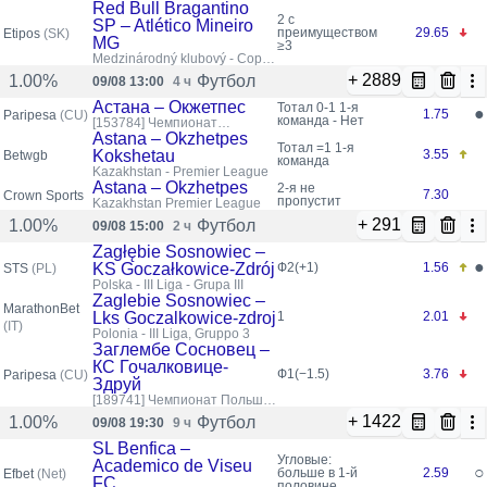
кубок
Red Bull Bragantino
2 с
SP – Atlético Mineiro
преимуществом
29.65
Etipos
(SK)
MG
≥3
Medzinárodný klubový - Copa
Sudamericana
+ 2889
Футбол
1.00%
09/08 13:00
4 ч
Астана – Окжетпес
Тотал 0-1
1-я
●
1.75
Paripesa
(CU)
команда
- Нет
[153784]
Чемпионат
Казахстана
Astana – Okzhetpes
Тотал =1
1-я
Kokshetau
3.55
Betwgb
команда
Kazakhstan - Premier League
Astana – Okzhetpes
2-я не
7.30
Crown Sports
пропустит
Kazakhstan Premier League
+ 291
Футбол
1.00%
09/08 15:00
2 ч
Zagłębie Sosnowiec –
●
KS Goczałkowice-Zdrój
Ф2(+1)
1.56
STS
(PL)
Polska - III Liga - Grupa III
Zaglebie Sosnowiec –
MarathonBet
Lks Goczalkowice-zdroj
1
2.01
(IT)
Polonia - III Liga, Gruppo 3
Заглембе Сосновец –
КС Гочалковице-
Ф1(−1.5)
3.76
Paripesa
(CU)
Здруй
[189741]
Чемпионат Польши.
Лига 3
+ 1422
Футбол
1.00%
09/08 19:30
9 ч
SL Benfica –
Угловые:
Academico de Viseu
○
больше в 1-й
2.59
Efbet
(Net)
FC
половине