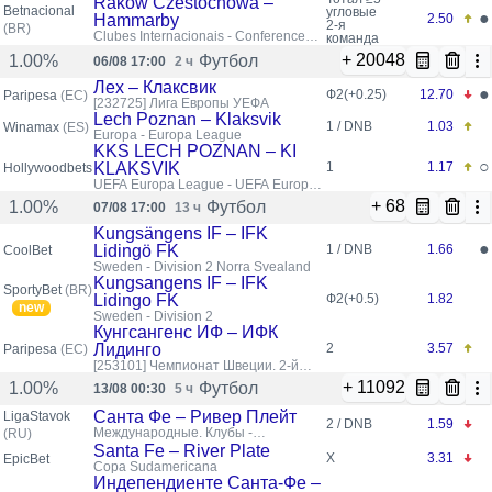
Rakow Czestochowa –
Betnacional
угловые
●
Hammarby
2.50
2-я
(BR)
Clubes Internacionais - Conference
команда
League Eliminatórias
+ 20048
Футбол
1.00%
06/08 17:00
2 ч
Лех – Клаксвик
●
Ф2(+0.25)
12.70
Paripesa
(EC)
[232725]
Лига Европы УЕФА
Lech Poznan – Klaksvik
1 / DNB
1.03
Winamax
(ES)
Europa - Europa League
KKS LECH POZNAN – KI
○
KLAKSVIK
1
1.17
Hollywoodbets
UEFA Europa League - UEFA Europa
League
+ 68
Футбол
1.00%
07/08 17:00
13 ч
Kungsängens IF – IFK
●
Lidingö FK
1 / DNB
1.66
CoolBet
Sweden - Division 2 Norra Svealand
Kungsangens IF – IFK
SportyBet
(BR)
Lidingo FK
Ф2(+0.5)
1.82
new
Sweden - Division 2
Кунгсангенс ИФ – ИФК
Лидинго
2
3.57
Paripesa
(EC)
[253101]
Чемпионат Швеции. 2-й
дивизион. Северный Свеаланд
+ 11092
Футбол
1.00%
13/08 00:30
5 ч
Санта Фе – Ривер Плейт
LigaStavok
2 / DNB
1.59
Международные. Клубы -
(RU)
Южноамериканский кубок
Santa Fe – River Plate
X
3.31
EpicBet
Copa Sudamericana
Индепендиенте Санта-Фе –