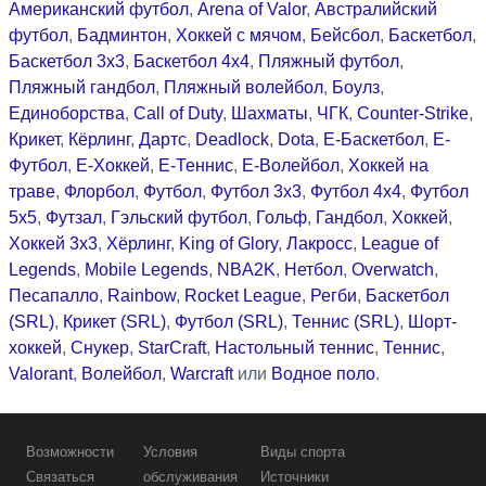
Американский футбол
,
Arena of Valor
,
Австралийский
футбол
,
Бадминтон
,
Хоккей с мячом
,
Бейсбол
,
Баскетбол
,
Баскетбол 3x3
,
Баскетбол 4x4
,
Пляжный футбол
,
Пляжный гандбол
,
Пляжный волейбол
,
Боулз
,
Единоборства
,
Call of Duty
,
Шахматы
,
ЧГК
,
Counter-Strike
,
Крикет
,
Кёрлинг
,
Дартс
,
Deadlock
,
Dota
,
Е-Баскетбол
,
Е-
Футбол
,
Е-Хоккей
,
Е-Теннис
,
Е-Волейбол
,
Хоккей на
траве
,
Флорбол
,
Футбол
,
Футбол 3x3
,
Футбол 4x4
,
Футбол
5x5
,
Футзал
,
Гэльский футбол
,
Гольф
,
Гандбол
,
Хоккей
,
Хоккей 3x3
,
Хёрлинг
,
King of Glory
,
Лакросс
,
League of
Legends
,
Mobile Legends
,
NBA2K
,
Нетбол
,
Overwatch
,
Песапалло
,
Rainbow
,
Rocket League
,
Регби
,
Баскетбол
(SRL)
,
Крикет (SRL)
,
Футбол (SRL)
,
Теннис (SRL)
,
Шорт-
хоккей
,
Снукер
,
StarCraft
,
Настольный теннис
,
Теннис
,
Valorant
,
Волейбол
,
Warcraft
или
Водное поло
.
Возможности
Условия
Виды спорта
Связаться
обслуживания
Источники