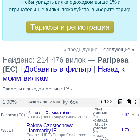
Чтобы увидеть вилки с доходом выше 1% и
отрицательные вилки, пожалуйста, выберите тариф.
Тарифы и регистрация
« предыдущие
следующие »
Найдено: 214 476 вилок
—
Paripesa
(EC)
|
Добавить в фильтр
|
Назад к
моим вилкам
только что
↓
Примеры с доходом меньше 1%
+ 1221
Футбол
1.00%
06/08 17:00
2 мин
Тм(4) -
Ракув – Хаммарбю
угловые
○
2.02
Paripesa
(EC)
2-я
[238042]
Лига Конференций УЕФА
команда
Тб(3.5) -
Rakow Czestochowa –
угловые
Hammarby IF
1.70
W88Es
2-я
Europe - UEFA Europa Conference
команда
League Qualification
Тотал ≥5 -