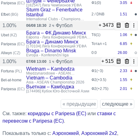
Штурм – Фенербахче
Ф1(0)
3.05
Paripesa
(EC)
[182547]
Лига Чемпионов УЕФА
Sturm Graz – Fenerbahce
●
Istanbul
2 / DNB
1.51
Efbet
(BG)
International Clubs - Champions
League
+ 3473
Футбол
1.00%
06/08 18:30
2 ч
Брага – ФК Динамо Минск
●
Тб(1)
1.06
Ubet
(KZ)
Европа - Лига Конференций УЕФА.
Квалификация
Брага – Динамо Минск
Тотал =1
6.85
Paripesa
(EC)
[170104]
Лига Конференций УЕФА
Braga – Dinamo Minsk
○
0:0
26.00
Allwyn
(CZ)
Evropa - Konferenční liga
+ 515
Футбол
1.00%
07/08 13:00
1 ч
Wietnam – Kambodza
●
Ф1(−3)
2.33
Fortuna
(PL)
Międzynarodowe - ASEAN
Championship
Vietnam – Cambodia
Ф2(+3.5)
1.55
Bet-at-home
Asia - ASEAN Championship 2026
Вьетнам – Камбоджа
Ф2(+2.75)
2.01
Paripesa
(EC)
[174496]
Кубок Юго-Восточной Азии
« предыдущие
следующие »
См. также:
коридоры с Paripesa (EC)
или
ставки с
перевесом с Paripesa (EC)
.
Показывать только с:
Аэрохоккей
,
Аэрохоккей 2x2
,