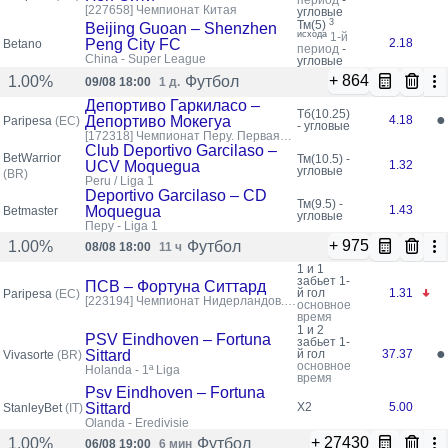
период
-
[227658]
Чемпионат Китая
угловые
3
Тм(5)
Beijing Guoan – Shenzhen
исхода
1-й
Peng City FC
2.18
Betano
период
-
China - Super League
угловые
+ 864
Футбол
1.00%
09/08 18:00
1 д.
Депортиво Гаркиласо –
Тб(10.25)
●
Депортиво Мокегуа
4.18
Paripesa
(EC)
- угловые
[172318]
Чемпионат Перу. Первая
лига stq pr cu
Club Deportivo Garcilaso –
BetWarrior
Тм(10.5) -
UCV Moquegua
1.32
угловые
(BR)
Peru / Liga 1
Deportivo Garcilaso – CD
Тм(9.5) -
Moquegua
1.43
Betmaster
угловые
Перу - Liga 1
+ 975
Футбол
1.00%
08/08 18:00
11 ч
1 и 1
забьет 1-
ПСВ – Фортуна Ситтард
й гол
1.31
Paripesa
(EC)
[223194]
Чемпионат Нидерландов.
основное
Эредивизи
время
1 и 2
PSV Eindhoven – Fortuna
забьет 1-
●
Sittard
й гол
37.37
Vivasorte
(BR)
основное
Holanda - 1ª Liga
время
Psv Eindhoven – Fortuna
Sittard
X2
5.00
StanleyBet
(IT)
Olanda - Eredivisie
+ 27430
Футбол
1.00%
06/08 19:00
6 мин