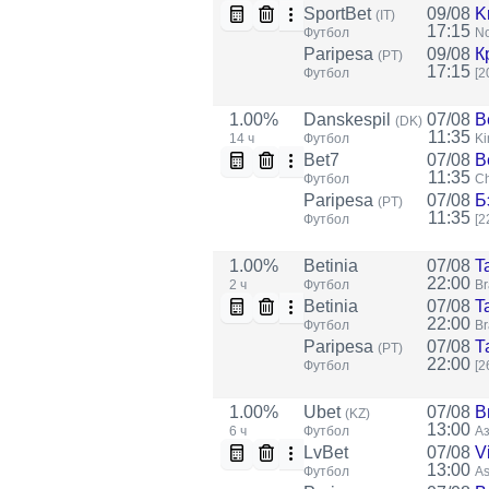
SportBet
09/08
K
(IT)
17:15
Футбол
No
Paripesa
09/08
К
(PT)
17:15
Футбол
[2
1.00%
Danskespil
07/08
B
(DK)
11:35
14 ч
Футбол
Ki
Bet7
07/08
B
11:35
Футбол
Ch
Paripesa
07/08
Б
(PT)
11:35
Футбол
[2
1.00%
Betinia
07/08
T
22:00
2 ч
Футбол
Br
Betinia
07/08
T
22:00
Футбол
Br
Paripesa
07/08
Т
(PT)
22:00
Футбол
[2
1.00%
Ubet
07/08
В
(KZ)
13:00
6 ч
Футбол
А
LvBet
07/08
V
13:00
Футбол
As