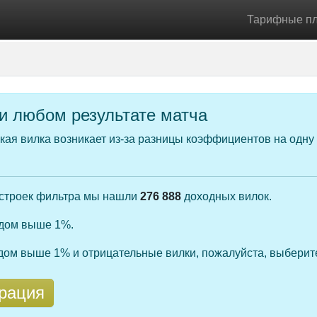
Тарифные п
ри любом результате матча
ая вилка возникает из-за разницы коэффициентов на одну 
астроек фильтра мы нашли
276 888
доходных вилок.
одом выше 1%.
одом выше 1% и отрицательные вилки, пожалуйста, выберит
рация