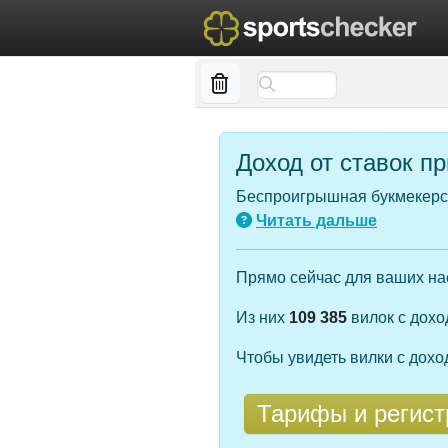
Доход от ставок п
Беспроигрышная букмекерск
Читать дальше
Прямо сейчас для ваших н
Из них
109 385
вилок с дох
Чтобы увидеть вилки с дох
Тарифы и регист