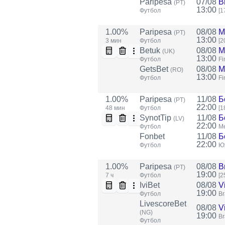
Paripesa
07/08
В
(PT)
13:00
Футбол
[1
1.00%
Paripesa
08/08
М
(PT)
13:00
3 мин
Футбол
[2
Betuk
08/08
M
(UK)
13:00
Футбол
Fi
GetsBet
08/08
M
(RO)
13:00
Футбол
Fi
1.00%
Paripesa
11/08
Б
(PT)
22:00
48 мин
Футбол
[1
SynotTip
11/08
Б
(LV)
22:00
Футбол
Ме
Fonbet
11/08
Б
22:00
Футбол
Юж
1.00%
Paripesa
08/08
В
(PT)
19:00
7 ч
Футбол
[2
IviBet
08/08
V
19:00
Футбол
Br
LivescoreBet
08/08
V
(NG)
19:00
Br
Футбол