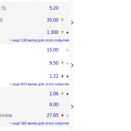
.5)
5.20
5)
35.00
1.300
●
+ ещё 136 вилок для этого события
15.00
○
9.50
○
1.22
●
+ ещё 843 вилки для этого события
1.06
●
8.00
 голов
27.65
○
+ ещё 385 вилок для этого события