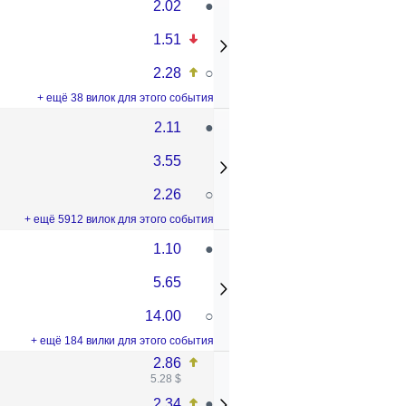
2.02
●
1.51
2.28
○
+ ещё 38 вилок для этого события
2.11
●
3.55
2.26
○
+ ещё 5912 вилок для этого события
1.10
●
5.65
14.00
○
+ ещё 184 вилки для этого события
2.86
5.28 $
2.34
●