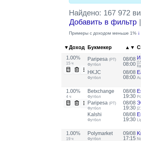
Найдено: 167 972 в
Добавить в фильтр
↓
Примеры с доходом меньше 1%
▼Доход
Букмекер
▲▼
С
1.00%
И
Paripesa
08/08
(PT)
[1
15 ч
08:00
Футбол
К
HKJC
08/08
E
08:00
Футбол
Au
1.00%
Betxchange
08/08
E
19:30
4 ч
Футбол
Po
Paripesa
08/08
Э
(PT)
19:30
Футбол
[2
Kalshi
08/08
E
19:30
Футбол
Li
1.00%
Polymarket
09/08
K
17:15
19 ч
Футбол
No