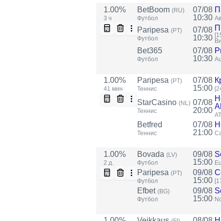
1.00%
BetBoom
07/08
П
(RU)
10:30
3 ч
Футбол
Ав
П
Paripesa
07/08
(PT)
[1
10:30
Футбол
В
Bet365
07/08
P
10:30
Футбол
Au
1.00%
Paripesa
07/08
К
(PT)
15:00
41 мин
Теннис
[2
H
StarCasino
07/08
(NL)
A
20:00
Теннис
AT
Betfred
07/08
H
21:00
Теннис
Ca
1.00%
Bovada
09/08
S
(LV)
15:00
2 д.
Футбол
Eu
Paripesa
09/08
С
(PT)
15:00
Футбол
[1
Efbet
09/08
S
(BG)
15:00
Футбол
No
1.00%
Veikkaus
08/08
H
(FI)