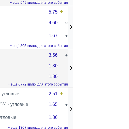
+ ещё 549 вилок для этого события
5.75
4.60
○
1.67
●
+ ещё 805 вилок для этого события
3.56
●
1.30
1.80
+ ещё 6772 вилки для этого события
- угловые
2.51
хода
- угловые
1.65
●
 угловые
1.86
+ ещё 1307 вилок для этого события