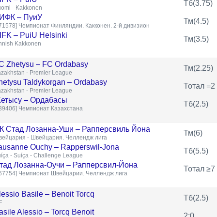
Тб(3.75)
omi - Kakkonen
ИФК – ПуиУ
Тм(4.5)
71578]
Чемпионат Финляндии. Какконен. 2-й дивизион
IFK – PuiU Helsinki
Тм(3.5)
nnish Kakkonen
C Zhetysu – FC Ordabasy
Тм(2.25)
zakhstan - Premier League
hetysu Taldykorgan – Ordabasy
Тотал =2
zakhstan - Premier League
етысу – Ордабасы
Тб(2.5)
39406]
Чемпионат Казахстана
К Стад Лозанна-Уши – Рапперсвиль Йона
Тм(6)
ейцария - Швейцария. Челлендж лига
ausanne Ouchy – Rapperswil-Jona
Тб(5.5)
íça - Suíça - Challenge League
тад Лозанна-Оучи – Рапперсвил-Йона
Тотал ≥7
67754]
Чемпионат Швейцарии. Челлендж лига
lessio Basile – Benoit Torcq
Тб(2.5)
F
asile Alessio – Torcq Benoit
2:0