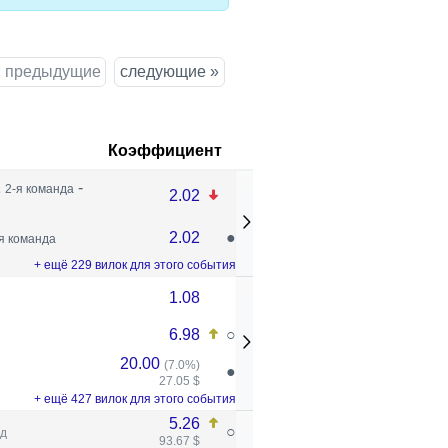
« предыдущие
следующие »
Коэффициент
1
-
2-я команда
2.02
2.02
●
я команда
+ ещё 229 вилок для этого события
1.08
6.98
○
20.00
(7.0%)
●
27.05 $
+ ещё 427 вилок для этого события
5.26
○
од
93.67 $