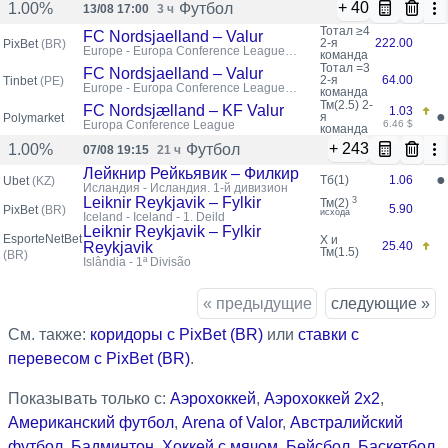
+ 40
Футбол
1.00%
13/08 17:00
3 ч
Тотал ≥4
FC Nordsjaelland – Valur
2-я
222.00
PixBet
(BR)
Europe - Europa Conference League
команда
Qualifying
Тотал =3
FC Nordsjaelland – Valur
2-я
64.00
Tinbet
(PE)
Europe - Europa Conference League
команда
Qualifying
Тм(2.5)
2-
FC Nordsjælland – KF Valur
1.03
●
я
Polymarket
Europa Conference League
6.46 $
команда
+ 243
Футбол
1.00%
07/08 19:15
21 ч
Лейкнир Рейкьявик – Филкир
●
Тб(1)
1.06
Ubet
(KZ)
Исландия - Исландия. 1-й дивизион
Leiknir Reykjavik – Fylkir
3
Тм(2)
5.90
PixBet
(BR)
исхода
Iceland - Iceland - 1. Deild
Leiknir Reykjavik – Fylkir
EsporteNetBet
X и
Reykjavik
25.40
Тм(1.5)
(BR)
Islândia - 1ª Divisão
« предыдущие
следующие »
См. также:
коридоры с PixBet (BR)
или
ставки с
перевесом с PixBet (BR)
.
Показывать только с:
Аэрохоккей
,
Аэрохоккей 2x2
,
Американский футбол
,
Arena of Valor
,
Австралийский
футбол
,
Бадминтон
,
Хоккей с мячом
,
Бейсбол
,
Баскетбол
,