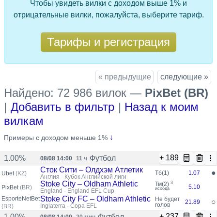
Чтобы увидеть вилки с доходом выше 1% и
отрицательные вилки, пожалуйста, выберите тариф.
Тарифы и регистрация
« предыдущие
следующие »
Найдено: 72 986 вилок
—
PixBet (BR)
|
Добавить в фильтр
|
Назад к моим
вилкам
только что
↓
Примеры с доходом меньше 1%
+ 189
Футбол
1.00%
08/08 14:00
11 ч
Сток Сити – Олдхэм Атлетик
●
Тб(1)
1.07
Ubet
(KZ)
Англия - Кубок Английской лиги
Stoke City – Oldham Athletic
3
Тм(2)
5.10
PixBet
(BR)
исхода
England - England EFL Cup
Stoke City FC – Oldham Athletic
EsporteNetBet
Не будет
○
21.89
голов
Inglaterra - Copa EFL
(BR)
+ 237
Футбол
1.00%