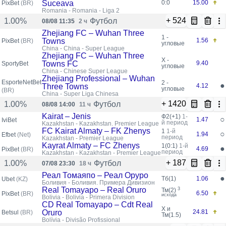
Suceava
0:0
15.00
PixBet
(BR)
Romania - Romania - Liga 2
+ 524
Футбол
1.00%
08/08 11:35
2 ч
Zhejiang FC – Wuhan Three
1 -
Towns
1.56
PixBet
(BR)
угловые
China - China - Super League
Zhejiang FC – Wuhan Three
X -
Towns FC
9.40
SportyBet
угловые
China - Chinese Super League
Zhejiang Professional – Wuhan
EsporteNetBet
2 -
●
Three Towns
4.12
угловые
(BR)
China - Super Liga Chinesa
+ 1420
Футбол
1.00%
08/08 14:00
11 ч
Kairat – Jenis
Ф2(+1)
1-
○
1.47
IviBet
й период
Kazakhstan - Kazakhstan. Premier League
FC Kairat Almaty – FK Zhenys
1
1-й
○
1.94
Efbet
(Net)
период
Kazakhstan - Premier League
Kayrat Almaty – FC Zhenys
1(0:1)
1-й
●
4.69
PixBet
(BR)
период
Kazakhstan - Kazakhstan - Premier League
+ 187
Футбол
1.00%
07/08 23:30
18 ч
Реал Томаяпо – Реал Оруро
●
Тб(1)
1.06
Ubet
(KZ)
Боливия - Боливия. Примера Дивизион
Real Tomayapo – Real Oruro
3
Тм(2)
6.50
PixBet
(BR)
исхода
Bolivia - Bolivia - Primera Division
CD Real Tomayapo – Cdt Real
X и
Oruro
24.81
Betsul
(BR)
Тм(1.5)
Bolívia - Divisão Profissional