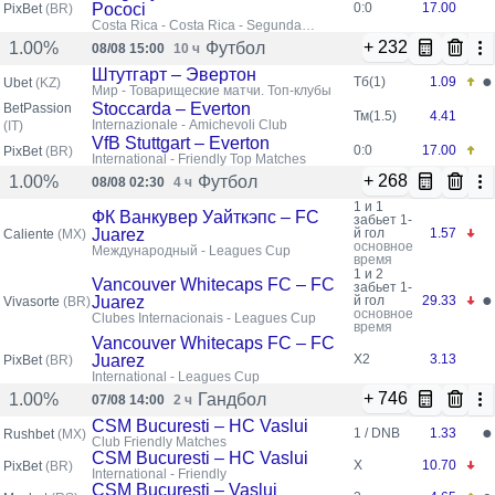
Pococi
0:0
17.00
PixBet
(BR)
Costa Rica - Costa Rica - Segunda
Division
+ 232
Футбол
1.00%
08/08 15:00
10 ч
Штутгарт – Эвертон
●
Тб(1)
1.09
Ubet
(KZ)
Мир - Товарищеские матчи. Топ-клубы
Stoccarda – Everton
BetPassion
Тм(1.5)
4.41
Internazionale - Amichevoli Club
(IT)
VfB Stuttgart – Everton
0:0
17.00
PixBet
(BR)
International - Friendly Top Matches
+ 268
Футбол
1.00%
08/08 02:30
4 ч
1 и 1
ФК Ванкувер Уайткэпс – FC
забьет 1-
Juarez
й гол
1.57
Caliente
(MX)
основное
Международный - Leagues Cup
время
1 и 2
Vancouver Whitecaps FC – FC
забьет 1-
●
Juarez
й гол
29.33
Vivasorte
(BR)
основное
Clubes Internacionais - Leagues Cup
время
Vancouver Whitecaps FC – FC
Juarez
X2
3.13
PixBet
(BR)
International - Leagues Cup
+ 746
Гандбол
1.00%
07/08 14:00
2 ч
CSM Bucuresti – HC Vaslui
●
1 / DNB
1.33
Rushbet
(MX)
Club Friendly Matches
CSM Bucuresti – HC Vaslui
X
10.70
PixBet
(BR)
International - Friendly
CSM Bucuresti – Vaslui