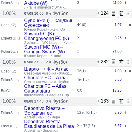
Aktobe (W)
2
11.00
PokerStars
Лига чемпионов УЭФА -
Женщины - Отборочные
+ 124
Футбол
1.00%
07/08 10:00
9 ч
Сувон(жен) – Канджин
●
Суонс(жен)
Ф1(0)
1.07
Ubet
(KZ)
Южная Корея - Жен. Юж.
Корея. WK Лига
Suwon FC (K) –
Changnyeong FC (K)
X
8.25
Expekt
(DK)
Sydkorea - WK-League, Kvinder
Suwon FMC (W) –
Gangjin Swans (W)
2
21.00
PokerStars
Южная Корея - K-лига -
Женщины
+ 282
Футбол
1.00%
07/08 23:30
2 ч
Шарлотт ФК – Атлас
●
Тб(1)
1.08
Ubet
(KZ)
Северная Америка - Кубок
Североамериканских лиг
Charlotte FC – Атлас
Тм(1.5)
5.50
PokerStars
Северная Америка - Кубок
Leagues Cup stq pr cu
Charlotte FC – Atlas
Guadalajara
0:0
18.25
BetClic
International - Leagues Cup
+ 133
Футбол
1.00%
08/08 17:45
3 ч
Deportivo Riestra –
Эстудиантес
12 и Тб(1.5)
2.80
PokerStars
Аргентина - Примера
Deportivo Riestra –
Estudiantes de La Plata
X и Тб(1.5)
5.67
Efbet
(BG)
Argentina - Superliga