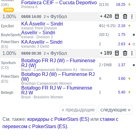
Novibet
Fortaleza CEIF – Cucuta Deportivo
2(1:0)
18.25
(GR)
Primera A
new
+ 428
Футбол
1.00%
08/08 14:00
2 ч
KÁ Ásvellir – Sindri
Ф1(−0.25)
2.16
EpicBet
Iceland Third Division
Asvellir – Sindri
●
2(0:1)
1.75
BoyleSports
Iceland - Division 3
KA Asvellir – Sindri
PokerStars
○
2
2.63
Icelandic 3 Deild
(ES)
+ 189
Футбол
1.00%
08/08 00:30
2 ч
Botafogo FR RJ (W) – Fluminense
Sportium
●
RJ (W)
2 / DNB
1.37
(CO)
Brazil - Campeonato Brasileiro A1 - Women
Botafogo RJ (W) – Fluminense RJ
PokerStars
(W)
X
3.60
(ES)
Brazilian Campeonato Women
Botafogo FR RJ W – Fluminense
RJ W
1
5.40
Betwgb
Brazil - Brasileiro Women
« предыдущие
следующие »
См. также:
коридоры с PokerStars (ES)
или
ставки с
перевесом с PokerStars (ES)
.