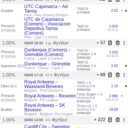
UTC Cajamarca – Ad
Тб(8.5) -
●
Tarma
2.02
Goalbet
угловые
Peru - Peru Primera Division
UTC de Cajamarca
(Corners) – Asociacion
Pinnacle
Тм(8.5) -
2.020
Deportiva Tarma
угловые
50.00 $
(PS3838)
(Corners)
Peru - Liga 1 Corners
+ 57
Футбол
1.00%
08/08 18:45
1 д.
Dunkerque (Corners) –
Тб(5.5) -
Pinnacle
2.020
Grenoble (Corners)
угловые
1-я
100.00 $
(PS3838)
команда
France - Ligue 2 Corners
Тм(5.5) -
Dunkerque – Grenoble
●
угловые
1-я
2.02
Napoleon
(BE)
France - France - Ligue 2
команда
+ 69
Футбол
1.00%
09/08 17:15
17 ч
Royal Antwerp –
Тм(1)
1-й
●
Waasland-Beveren
период
2-я
1.10
Efbet
(BG)
команда
Belgium - First Division A
Голы: Будет
1-й
Royal Antwerp – Beveren
Pinnacle
2.980
период
2-я
Belgium - Pro League
100.00 $
(PS3838)
команда
Royal Antwerp – SK
Тотал ≥2
1-й
Beveren
период
2-я
18.00
BoaBet
команда
Belgium - Belgium. Pro League
+ 222
Футбол
1.00%
08/08 14:00
4 ч
Cardiff City – Swindon