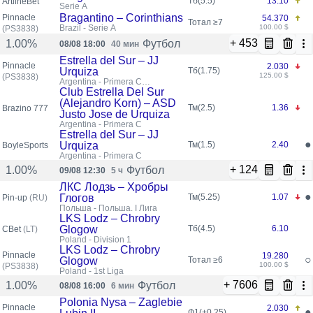
Тб(5.5)
13.10
ArtlineBet
Serie A
Bragantino – Corinthians
Pinnacle
54.370
Тотал ≥7
Brazil - Serie A
100.00 $
(PS3838)
+ 453
Футбол
1.00%
08/08 18:00
40 мин
Estrella del Sur – JJ
Pinnacle
2.030
Urquiza
Тб(1.75)
125.00 $
(PS3838)
Argentina - Primera C
Metropolitana
Club Estrella Del Sur
(Alejandro Korn) – ASD
Тм(2.5)
1.36
Brazino 777
Justo Jose de Urquiza
Argentina - Primera C
Estrella del Sur – JJ
●
Urquiza
Тм(1.5)
2.40
BoyleSports
Argentina - Primera C
+ 124
Футбол
1.00%
09/08 12:30
5 ч
ЛКС Лодзь – Хробры
●
Глогов
Тм(5.25)
1.07
Pin-up
(RU)
Польша - Польша. I Лига
LKS Lodz – Chrobry
Glogow
Тб(4.5)
6.10
CBet
(LT)
Poland - Division 1
LKS Lodz – Chrobry
Pinnacle
19.280
○
Glogow
Тотал ≥6
100.00 $
(PS3838)
Poland - 1st Liga
+ 7606
Футбол
1.00%
08/08 16:00
6 мин
Polonia Nysa – Zaglebie
Pinnacle
2.030
●
Ф1(+0.25)