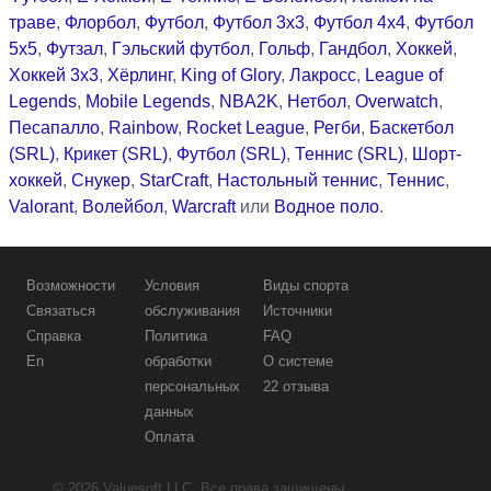
траве
,
Флорбол
,
Футбол
,
Футбол 3x3
,
Футбол 4x4
,
Футбол
5x5
,
Футзал
,
Гэльский футбол
,
Гольф
,
Гандбол
,
Хоккей
,
Хоккей 3x3
,
Хёрлинг
,
King of Glory
,
Лакросс
,
League of
Legends
,
Mobile Legends
,
NBA2K
,
Нетбол
,
Overwatch
,
Песапалло
,
Rainbow
,
Rocket League
,
Регби
,
Баскетбол
(SRL)
,
Крикет (SRL)
,
Футбол (SRL)
,
Теннис (SRL)
,
Шорт-
хоккей
,
Снукер
,
StarCraft
,
Настольный теннис
,
Теннис
,
Valorant
,
Волейбол
,
Warcraft
или
Водное поло
.
Возможности
Условия
Виды спорта
Связаться
обслуживания
Источники
Справка
Политика
FAQ
En
обработки
О системе
персональных
22 отзыва
данных
Оплата
© 2026
Valuesoft LLC
. Все права защищены