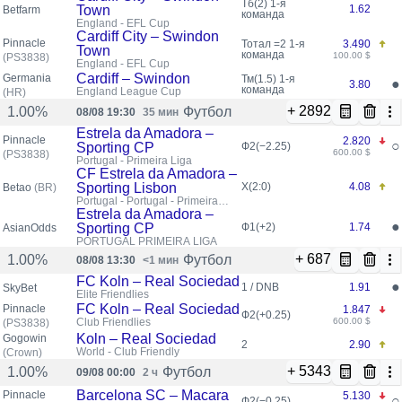
Тб(2)
1-я
Town
1.62
Betfarm
команда
England - EFL Cup
Cardiff City – Swindon
Pinnacle
Тотал =2
1-я
3.490
Town
команда
100.00 $
(PS3838)
England - EFL Cup
Cardiff – Swindon
Germania
Тм(1.5)
1-я
●
3.80
команда
England League Cup
(HR)
+ 2892
Футбол
1.00%
08/08 19:30
35 мин
Estrela da Amadora –
Pinnacle
2.820
○
Sporting CP
Ф2(−2.25)
600.00 $
(PS3838)
Portugal - Primeira Liga
CF Estrela da Amadora –
Sporting Lisbon
X(2:0)
4.08
Betao
(BR)
Portugal - Portugal - Primeira
Liga
Estrela da Amadora –
●
Sporting CP
Ф1(+2)
1.74
AsianOdds
PORTUGAL PRIMEIRA LIGA
+ 687
Футбол
1.00%
08/08 13:30
<1 мин
FC Koln – Real Sociedad
●
1 / DNB
1.91
SkyBet
Elite Friendlies
FC Koln – Real Sociedad
Pinnacle
1.847
Ф2(+0.25)
Club Friendlies
600.00 $
(PS3838)
Koln – Real Sociedad
Gogowin
2
2.90
World - Club Friendly
(Crown)
+ 5343
Футбол
1.00%
09/08 00:00
2 ч
Barcelona SC – Macara
Pinnacle
5.130
○
Ф2(−0.25)