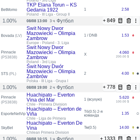
Poland - 3rd Liga
TKP Elana Torun – KS
Gedania 1922
1
2.58
BetMomo
Poland - III Liga - Group II
+ 849
Футбол
1.00%
08/08 13:00
3 ч
Swit Nowy Dwor
Mazowiecki – Olimpia
1 / DNB
1.53
Bovada
(LV)
Zambrow
Europe - Poland - 3. Liga
Swit Nowy Dwor
Mazowiecki – Olimpia
Pinnacle
4.060
X
Zambrow
200.00 $
(PS3838)
Poland - 3rd Liga
Świt Nowy Dwór
Mazowiecki – Olimpia
●
2
4.00
STS
(PL)
Zambrów
Polska - III Liga - Grupa I
+ 778
Футбол
1.00%
08/08 19:00
2 ч
Huachipato – Everton
Pinnacle
5.620
Vina del Mar
1 (всухую)
100.00 $
(PS3838)
Chile - Primera Division
Huachipato – Everton de
Тб(0.5)
2-я
○
Viña
1.35
EsporteNetVip
команда
Chile - Liga de Primera
Huachipato – Everton De
●
Vina
Тм(0.5)
14.00
SkyBet
Chilean Primera Division
+ 1333
Футбол
1.00%
08/08 10:15
1 ч