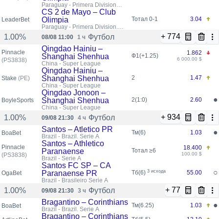
Paraguay - Primera Division
Apertura
CS 2 de Mayo – Club
Olimpia
Тотал 0-1
3.04
LeaderBet
Paraguay - Primera Division.
Apertura
+ 774
Футбол
1.00%
08/08 11:00
1 ч
Qingdao Hainiu –
Pinnacle
1.862
Shanghai Shenhua
Ф1(+1.25)
6 000.00 $
(PS3838)
China - Super League
Qingdao Hainiu –
Shanghai Shenhua
2
1.47
Stake
(PE)
China - Super League
Qingdao Jonoon –
●
Shanghai Shenhua
2(1:0)
2.60
BoyleSports
China - Super League
+ 934
Футбол
1.00%
09/08 21:30
4 ч
Santos – Atletico PR
●
Тм(6)
1.03
BoaBet
Brazil - Brazil. Serie A
Santos – Athletico
Pinnacle
18.400
Paranaense
Тотал ≥6
100.00 $
(PS3838)
Brazil - Serie A
Santos FC SP – CA
○
3 исхода
Paranaense PR
Тб(6)
55.00
OgaBet
Brazil - Brasileiro Serie A
+ 77
Футбол
1.00%
09/08 21:30
3 ч
Bragantino – Corinthians
●
Тм(6.25)
1.03
BoaBet
Brazil - Brazil. Serie A
Bragantino – Corinthians