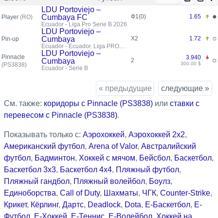
LDU Portoviejo –
●
Cumbaya FC
Ф1(0)
1.65
Player
(RO)
Ecuador - Liga Pro Serie B 2026
LDU Portoviejo –
○
Cumbaya
X2
1.72
Pin-up
Ecuador - Ecuador. Liga PRO.
Serie B
LDU Portoviejo –
Pinnacle
3.940
○
Cumbaya
2
300.00 $
(PS3838)
Ecuador - Serie B
« предыдущие
следующие »
См. также:
коридоры с Pinnacle (PS3838)
или
ставки с
перевесом с Pinnacle (PS3838)
.
Показывать только с:
Аэрохоккей
,
Аэрохоккей 2x2
,
Американский футбол
,
Arena of Valor
,
Австралийский
футбол
,
Бадминтон
,
Хоккей с мячом
,
Бейсбол
,
Баскетбол
,
Баскетбол 3x3
,
Баскетбол 4x4
,
Пляжный футбол
,
Пляжный гандбол
,
Пляжный волейбол
,
Боулз
,
Единоборства
,
Call of Duty
,
Шахматы
,
ЧГК
,
Counter-Strike
,
Крикет
,
Кёрлинг
,
Дартс
,
Deadlock
,
Dota
,
Е-Баскетбол
,
Е-
Футбол
,
Е-Хоккей
,
Е-Теннис
,
Е-Волейбол
,
Хоккей на