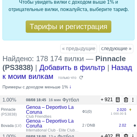
Чтобы увидеть вилки с доходом выше 1% и
отрицательные вилки, пожалуйста, выберите тариф.
Тарифы и регистрация
« предыдущие
следующие »
Найдено: 178 174 вилки
—
Pinnacle
(PS3838)
|
Добавить в фильтр
|
Назад
к моим вилкам
только что
↓
Примеры с доходом меньше 1%
+ 921
Футбол
1.00%
08/08 18:45
16 мин
Genoa – Deportivo La
Pinnacle
2.020
Coruna
Ф1(0)
1 000.00 $
(PS3838)
Club Friendlies
Genoa – Deportivo La
●
Coruña
2 / DNB
2.02
Bovada
(LV)
International Club - Elite Club
Friendlies
+ 402
Футбол
1.00%
08/08 18:00
13 ч