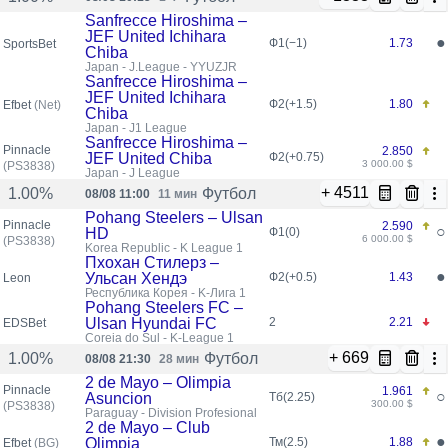
Sanfrecce Hiroshima –
JEF United Ichihara
●
Ф1(−1)
1.73
SportsBet
Chiba
Japan - J.League - YYUZJR
Sanfrecce Hiroshima –
JEF United Ichihara
Ф2(+1.5)
1.80
Efbet
(Net)
Chiba
Japan - J1 League
Sanfrecce Hiroshima –
Pinnacle
2.850
JEF United Chiba
Ф2(+0.75)
3 000.00 $
(PS3838)
Japan - J League
+ 4511
Футбол
1.00%
08/08 11:00
11 мин
Pohang Steelers – Ulsan
Pinnacle
2.590
○
HD
Ф1(0)
6 000.00 $
(PS3838)
Korea Republic - K League 1
Пхохан Стилерз –
●
Ульсан Хендэ
Ф2(+0.5)
1.43
Leon
Республика Корея - K-Лига 1
Pohang Steelers FC –
Ulsan Hyundai FC
2
2.21
EDSBet
Coreia do Sul - K-League 1
+ 669
Футбол
1.00%
08/08 21:30
28 мин
2 de Mayo – Olimpia
Pinnacle
1.961
○
Asuncion
Тб(2.25)
300.00 $
(PS3838)
Paraguay - Division Profesional
2 de Mayo – Club
●
Olimpia
Тм(2.5)
1.88
Efbet
(BG)