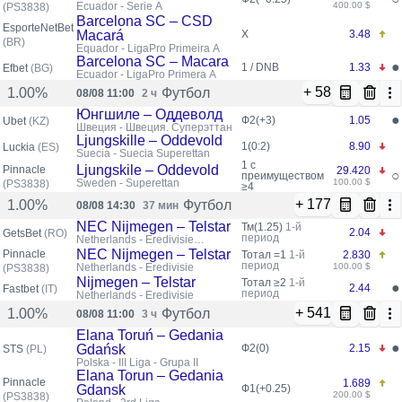
Ecuador - Serie A
400.00 $
(PS3838)
Barcelona SC – CSD
EsporteNetBet
Macará
X
3.48
(BR)
Equador - LigaPro Primeira A
Barcelona SC – Macara
●
1 / DNB
1.33
Efbet
(BG)
Ecuador - LigaPro Primera A
+ 58
Футбол
1.00%
08/08 11:00
2 ч
Юнгшиле – Оддеволд
●
Ф2(+3)
1.05
Ubet
(KZ)
Швеция - Швеция. Суперэттан
Ljungskille – Oddevold
1(0:2)
8.90
Luckia
(ES)
Suecia - Suecia Superettan
1 с
Ljungskile – Oddevold
Pinnacle
29.420
○
преимуществом
Sweden - Superettan
100.00 $
(PS3838)
≥4
+ 177
Футбол
1.00%
08/08 14:30
37 мин
NEC Nijmegen – Telstar
Тм(1.25)
1-й
2.04
GetsBet
(RO)
период
Netherlands - Eredivisie
2026/2027
NEC Nijmegen – Telstar
Pinnacle
Тотал =1
1-й
2.830
период
Netherlands - Eredivisie
100.00 $
(PS3838)
Nijmegen – Telstar
Тотал ≥2
1-й
●
2.44
Fastbet
(IT)
период
Netherlands - Eredivisie
+ 541
Футбол
1.00%
08/08 11:00
3 ч
Elana Toruń – Gedania
●
Gdańsk
Ф2(0)
2.15
STS
(PL)
Polska - III Liga - Grupa II
Elana Torun – Gedania
Pinnacle
1.689
Gdansk
Ф1(+0.25)
200.00 $
(PS3838)