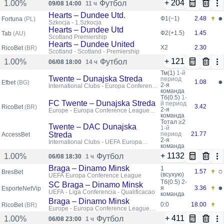
+ 204
Футбол
1.00%
09/08 14:00
11 ч
Hearts – Dundee Utd.
●
Ф1(−1)
2.48
Fortuna
(PL)
Szkocja - 1.Szkocja
Hearts – Dundee Utd
Ф2(+1.5)
1.45
Tab
(AU)
Scotland Premiership
Hearts – Dundee United
X2
2.30
RicoBet
(BR)
Scotland - Scotland - Premiership
+ 121
Футбол
1.00%
06/08 18:00
14 ч
Тм(1)
1-й
Twente – Dunajska Streda
период
●
1.08
Efbet
(BG)
2-я
International Clubs - Europa Conference
команда
League
Тб(0.5)
1-
FC Twente – Dunajska Streda
й период
3.42
RicoBet
(BR)
2-я
Europe - Europa Conference League
команда
Qualifying
Тотал ≥2
Twente – DAC Dunajska
1-й
Streda
период
21.77
AccessBet
2-я
International Clubs - UEFA Europa
команда
Conference League, Qualification
+ 1132
Футбол
1.00%
06/08 18:30
1 ч
Braga – Dinamo Minsk
1
○
1.57
BresBet
(всухую)
UEFA Europa Conference League
Тб(0.5)
2-
SC Braga – Dinamo Minsk
●
я
3.36
EsporteNetVip
UEFA - Liga Conferencia - Qualificacao
команда
Braga – Dinamo Minsk
0:0
18.00
RicoBet
(BR)
Europe - Europa Conference League
Qualifying
+ 411
Футбол
1.00%
06/08 23:00
1 ч