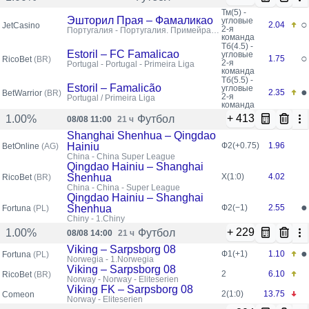
Тм(5) -
Эшторил Прая – Фамаликао
угловые
○
2.04
JetCasino
2-я
Португалия - Португалия. Примейра
команда
Лига
Тб(4.5) -
Estoril – FC Famalicao
угловые
○
1.75
RicoBet
(BR)
2-я
Portugal - Portugal - Primeira Liga
команда
Тб(5.5) -
Estoril – Famalicão
угловые
●
2.35
BetWarrior
(BR)
2-я
Portugal / Primeira Liga
команда
+ 413
Футбол
1.00%
08/08 11:00
21 ч
Shanghai Shenhua – Qingdao
Hainiu
Ф2(+0.75)
1.96
BetOnline
(AG)
China - China Super League
Qingdao Hainiu – Shanghai
Shenhua
X(1:0)
4.02
RicoBet
(BR)
China - China - Super League
Qingdao Hainiu – Shanghai
●
Shenhua
Ф2(−1)
2.55
Fortuna
(PL)
Chiny - 1.Chiny
+ 229
Футбол
1.00%
08/08 14:00
21 ч
Viking – Sarpsborg 08
●
Ф1(+1)
1.10
Fortuna
(PL)
Norwegia - 1.Norwegia
Viking – Sarpsborg 08
2
6.10
RicoBet
(BR)
Norway - Norway - Eliteserien
Viking FK – Sarpsborg 08
2(1:0)
13.75
Comeon
Norway - Eliteserien