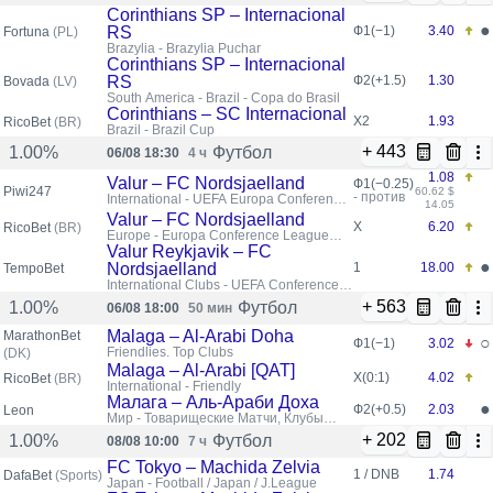
Corinthians SP – Internacional
●
RS
Ф1(−1)
3.40
Fortuna
(PL)
Brazylia - Brazylia Puchar
Corinthians SP – Internacional
RS
Ф2(+1.5)
1.30
Bovada
(LV)
South America - Brazil - Copa do Brasil
Corinthians – SC Internacional
X2
1.93
RicoBet
(BR)
Brazil - Brazil Cup
+ 443
Футбол
1.00%
06/08 18:30
4 ч
1.08
Valur – FC Nordsjaelland
Ф1(−0.25)
Piwi247
60.62 $
- против
International - UEFA Europa Conference
14.05
Qualifiers
Valur – FC Nordsjaelland
X
6.20
RicoBet
(BR)
Europe - Europa Conference League
Qualifying
Valur Reykjavik – FC
●
Nordsjaelland
1
18.00
TempoBet
International Clubs - UEFA Conference
League, Qualification
+ 563
Футбол
1.00%
06/08 18:00
50 мин
Malaga – Al-Arabi Doha
MarathonBet
○
Ф1(−1)
3.02
Friendlies. Top Clubs
(DK)
Malaga – Al-Arabi [QAT]
X(0:1)
4.02
RicoBet
(BR)
International - Friendly
Малага – Аль-Араби Доха
●
Ф2(+0.5)
2.03
Leon
Мир - Товарищеские Матчи, Клубы
(2x45 мин. или 2x40 мин.)
+ 202
Футбол
1.00%
08/08 10:00
7 ч
FC Tokyo – Machida Zelvia
1 / DNB
1.74
DafaBet
(Sports)
Japan - Football / Japan / J.League