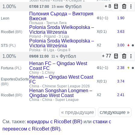
South Korea - Korea - K-League 2
+ 8
Футбол
1.00%
07/08 17:00
15 мин
Полония Сьрода – Виктория
Вжесня
Ф1(−1)
1.90
Leon
Польша - Третья Лига
Polonia Sroda Wielkopolska –
Victoria Wrzesnia
X(0:1)
3.63
RicoBet
(BR)
Poland - Poland - 3 Liga
Polonia Środa Wielkopolska –
●
Victoria Września
X2
3.00
STS
(PL)
Polska - III Liga - Grupa II
+ 77
Футбол
1.00%
09/08 11:00
11 ч
Henan FC – Qingdao West
●
Coast FC
Ф1(−1)
2.38
Fortuna
(PL)
Chiny - 1.Chiny
Henan – Qingdao West Coast
EsportesDaSorte
FC
X(0:1)
3.74
(BR)
China - Chinese Super League 2026
Henan Songshan Longmen –
Qingdao West Coast
X2
2.41
RicoBet
(BR)
China - China - Super League
« предыдущие
следующие »
См. также:
коридоры с RicoBet (BR)
или
ставки с
перевесом с RicoBet (BR)
.