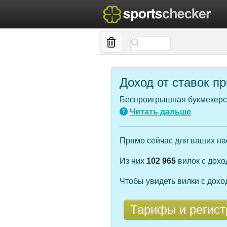
Доход от ставок п
Беспроигрышная букмекерск
Читать дальше
Прямо сейчас для ваших н
Из них
102 965
вилок с дох
Чтобы увидеть вилки с дох
Тарифы и регист