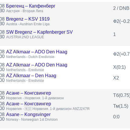
08
Брегенц – Капфенберг
2 / DNB
30
Австрия - Вторая Лига
08
Bregenz – KSV 1919
Ф2(−0.2
30
Austria - Austrian Erste Liga
08
SW Bregenz – Kapfenberger SV
1
30
AUSTRIA 2ND LEAGUE
08
AZ Alkmaar – ADO Den Haag
Ф2(+0.7
00
Netherlands - Dutch Eredivisie
08
AZ Alkmaar – ADO Den Haag
X(0:1)
00
Netherlands - Eredivisie
08
AZ Alkmaar – Den Haag
X2
00
Netherlands - Eredivisie
08
Асане – Конгсвингер
Тб(0.75
00
Норвегия - Норвегия. 1-й дивизион
08
Асане – Конгсвингер
Тм(1.5)
00
Норвегия - 🇳🇴 Норвегия. 1-й дивизион A9ZJ2X7R
08
Asane – Kongsvinger
0:0
00
Norway - Norwegian 1st Division