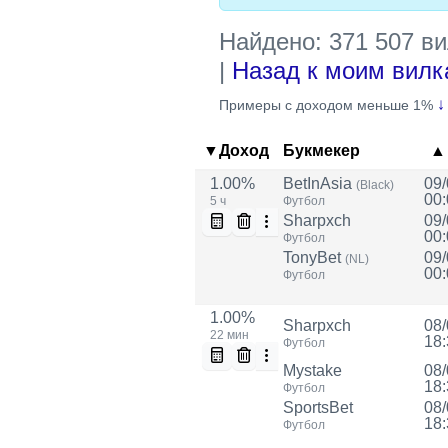
Найдено: 371 507 в
|
Назад к моим вил
↓
Примеры с доходом меньше 1%
▼Доход
Букмекер
▲
1.00%
BetInAsia
09/
(Black)
00:
5 ч
Футбол
Sharpxch
09/
00:
Футбол
TonyBet
09/
(NL)
00:
Футбол
1.00%
Sharpxch
08/
22 мин
18:
Футбол
Mystake
08/
18:
Футбол
SportsBet
08/
18:
Футбол