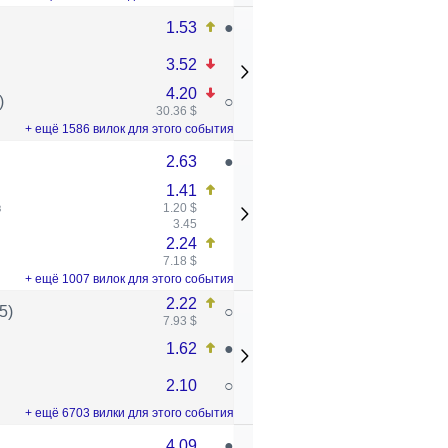
1.53
●
3.52
4.20
)
○
30.36 $
+ ещё 1586 вилок для этого события
2.63
●
1.41
в
1.20 $
3.45
2.24
7.18 $
+ ещё 1007 вилок для этого события
2.22
5)
○
7.93 $
1.62
●
2.10
○
+ ещё 6703 вилки для этого события
4.09
●