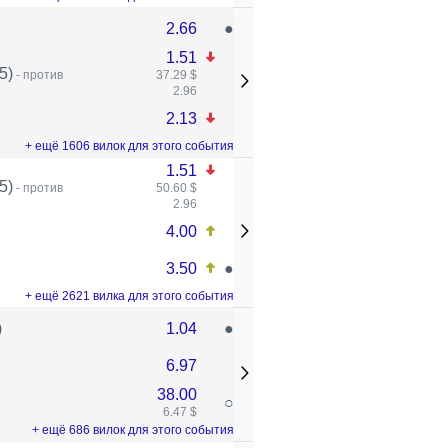
2.66
●
1.51
5)
- против
37.29 $
2.96
2.13
+ ещё 1606 вилок для этого события
1.51
5)
- против
50.60 $
2.96
4.00
3.50
●
+ ещё 2621 вилка для этого события
)
1.04
●
6.97
38.00
○
6.47 $
+ ещё 686 вилок для этого события