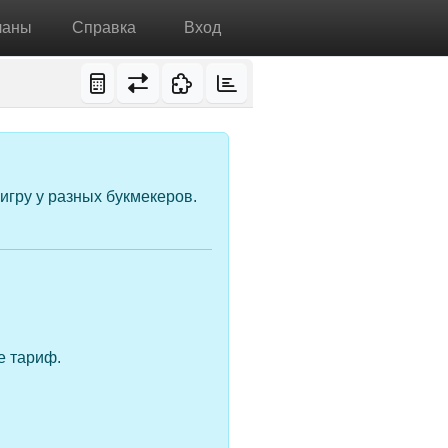
ланы
Справка
Вход
игру у разных букмекеров.
е тариф.