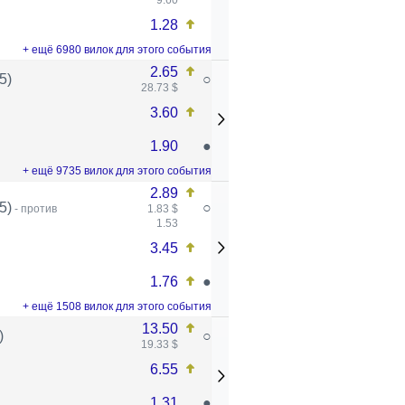
1.28
+ ещё 6980 вилок для этого события
2.65
5)
○
28.73 $
3.60
1.90
●
+ ещё 9735 вилок для этого события
2.89
5)
○
- против
1.83 $
1.53
3.45
1.76
●
+ ещё 1508 вилок для этого события
13.50
)
○
19.33 $
6.55
1.31
●