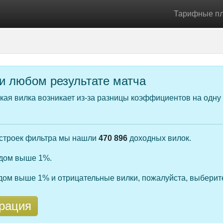
Тарифные п
ри любом результате матча
ая вилка возникает из-за разницы коэффициентов на одну 
астроек фильтра мы нашли
470 896
доходных вилок.
одом выше 1%.
одом выше 1% и отрицательные вилки, пожалуйста, выберит
рация