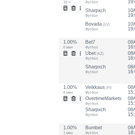
19:
18 ч
Футбол
Sharpxch
10/
19:
Футбол
Bovada
10/
(LV)
19:
Футбол
1.00%
Bet7
08/
16:
6 мин
Футбол
Ubet
08/
(KZ)
16:
Футбол
Sharpxch
08/
16:
Футбол
1.00%
Veikkaus
08/
(FI)
15:
6 мин
Футбол
OvertimeMarkets
08/
15:
Футбол
Sharpxch
08/
15:
Футбол
1.00%
Bumbet
08/
18:
1 мин
Футбол