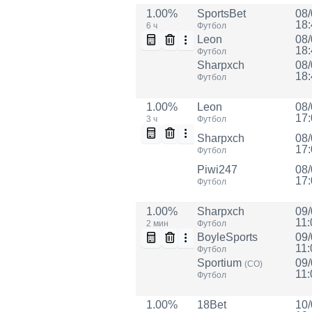
1.00%
SportsBet
08/
18:
6 ч
Футбол
Leon
08/
18:
Футбол
Sharpxch
08/
18:
Футбол
1.00%
Leon
08/
17:
3 ч
Футбол
Sharpxch
08/
17:
Футбол
Piwi247
08/
17:
Футбол
1.00%
Sharpxch
09/
11:
2 мин
Футбол
BoyleSports
09/
11:
Футбол
Sportium
09/
(CO)
11:
Футбол
1.00%
18Bet
10/