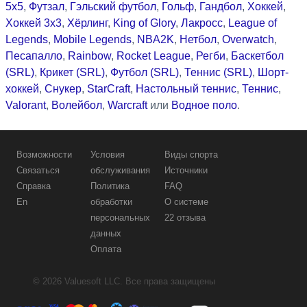
5x5
,
Футзал
,
Гэльский футбол
,
Гольф
,
Гандбол
,
Хоккей
,
Хоккей 3x3
,
Хёрлинг
,
King of Glory
,
Лакросс
,
League of
Legends
,
Mobile Legends
,
NBA2K
,
Нетбол
,
Overwatch
,
Песапалло
,
Rainbow
,
Rocket League
,
Регби
,
Баскетбол
(SRL)
,
Крикет (SRL)
,
Футбол (SRL)
,
Теннис (SRL)
,
Шорт-
хоккей
,
Снукер
,
StarCraft
,
Настольный теннис
,
Теннис
,
Valorant
,
Волейбол
,
Warcraft
или
Водное поло
.
Возможности
Условия
Виды спорта
Связаться
обслуживания
Источники
Справка
Политика
FAQ
En
обработки
О системе
персональных
22 отзыва
данных
Оплата
© 2026
Valuesoft LLC
. Все права защищены