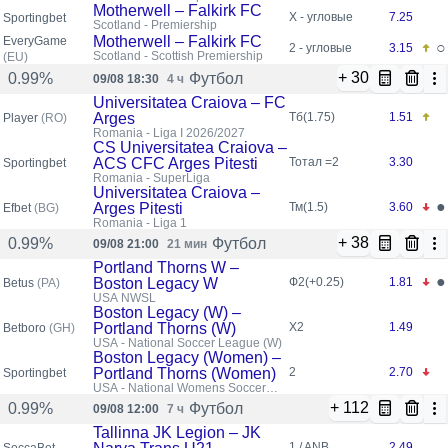
Motherwell – Falkirk FC
X - угловые
7.25
Sportingbet
Scotland - Premiership
Motherwell – Falkirk FC
EveryGame
○
2 - угловые
3.15
Scotland - Scottish Premiership
(EU)
+ 30
Футбол
0.99%
09/08 18:30
4 ч
Universitatea Craiova – FC
Arges
Тб(1.75)
1.51
Player
(RO)
Romania - Liga I 2026/2027
CS Universitatea Craiova –
ACS CFC Arges Pitesti
Тотал =2
3.30
Sportingbet
Romania - SuperLiga
Universitatea Craiova –
●
Arges Pitesti
Тм(1.5)
3.60
Efbet
(BG)
Romania - Liga 1
+ 38
Футбол
0.99%
09/08 21:00
21 мин
Portland Thorns W –
●
Boston Legacy W
Ф2(+0.25)
1.81
Betus
(PA)
USA NWSL
Boston Legacy (W) –
Portland Thorns (W)
X2
1.49
Betboro
(GH)
USA - National Soccer League (W)
Boston Legacy (Women) –
Portland Thorns (Women)
2
2.70
Sportingbet
USA - National Womens Soccer
League
+ 112
Футбол
0.99%
09/08 12:00
7 ч
Tallinna JK Legion – JK
1 / ANB
2.49