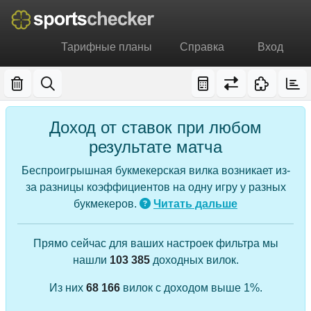
Тарифные планы
Справка
Вход
Доход от ставок при любом
результате матча
Беспроигрышная букмекерская вилка возникает из-
за разницы коэффициентов на одну игру у разных
букмекеров.
Читать дальше
Прямо сейчас для ваших настроек фильтра мы
нашли
103 385
доходных вилок.
Из них
68 166
вилок с доходом выше 1%.