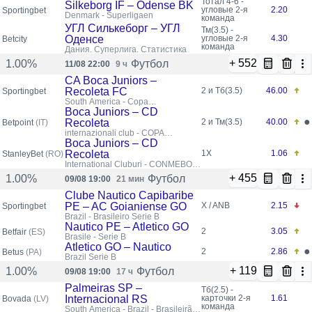
Тотал 4-6 -
Silkeborg IF – Odense BK
угловые
2-я
2.20
Sportingbet
Denmark - Superligaen
команда
УГЛ Силькеборг – УГЛ
Тм(3.5) -
Оденсе
угловые
2-я
4.30
Betcity
команда
Дания. Суперлига. Статистика
+ 552
Футбол
1.00%
11/08 22:00
9 ч
CA Boca Juniors –
Recoleta FC
2 и Тб(3.5)
46.00
Sportingbet
South America - Copa
Sudamericana
Boca Juniors – CD
●
Recoleta
2 и Тм(3.5)
40.00
Betpoint
(IT)
internazionali club - COPA
SUDAMERICANA
Boca Juniors – CD
Recoleta
1X
1.06
StanleyBet
(RO)
International Cluburi - CONMEBOL
Sudamericana
+ 455
Футбол
1.00%
09/08 19:00
21 мин
Clube Nautico Capibaribe
PE – AC Goianiense GO
X / ANB
2.15
Sportingbet
Brazil - Brasileiro Serie B
Nautico PE – Atletico GO
2
3.05
Betfair
(ES)
Brasile - Serie B
Atletico GO – Nautico
●
2
2.86
Betus
(PA)
Brazil Serie B
+ 119
Футбол
1.00%
09/08 19:00
17 ч
Palmeiras SP –
Тб(2.5) -
Internacional RS
карточки
2-я
1.61
Bovada
(LV)
команда
South America - Brazil - Brasileirão