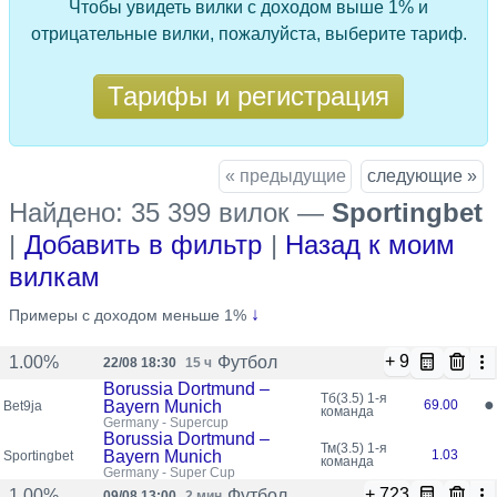
Чтобы увидеть вилки с доходом выше 1% и
отрицательные вилки, пожалуйста, выберите тариф.
Тарифы и регистрация
« предыдущие
следующие »
Найдено: 35 399 вилок
—
Sportingbet
|
Добавить в фильтр
|
Назад к моим
вилкам
только что
↓
Примеры с доходом меньше 1%
+ 9
Футбол
1.00%
22/08 18:30
15 ч
Borussia Dortmund –
Тб(3.5)
1-я
●
Bayern Munich
69.00
Bet9ja
команда
Germany - Supercup
Borussia Dortmund –
Тм(3.5)
1-я
Bayern Munich
1.03
Sportingbet
команда
Germany - Super Cup
+ 723
Футбол
1.00%
09/08 13:00
2 мин