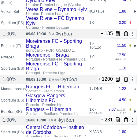
Dynamo Kiev
Ф2(−1.25)
1.94
(Black)
Ukraine Premier League (Vyscha
Liha)
Veres Rivne – Dynamo Kyiv
●
Ф1(+1.5)
1.88
Vulkan Bet
Ukraine. Premier League
Veres Rivne – FC Dynamo
Kyiv
1X
3.20
Sportium
(ES)
Ucrania - Premier League
+ 135
Футбол
1.00%
09/08 19:30
3 ч
Moreirense FC – Sporting
1 и
●
Braga
11.50
Betpoint
(IT)
Тб(1.5)
portogallo - PORTOGALLO 1
(ADJ98280)
Moreirense – Braga
17.50
1:0
Piwi247
Portugal - Portuguese Primeira Liga
44.29 $
Moreirense FC – Sporting
Braga
X2
1.18
Sportium
(ES)
Portugal - Primeira Liga
+ 1200
Футбол
1.00%
09/08 15:00
2 мин
Rangers FC – Hibernian
○
1 / DNB
1.22
Mundoapostas
Scotland - Premiership
Glasgow Rangers –
Hibernian FC
X
4.50
Sportium
(ES)
Escocia - Premiership
Rangers – Hibernian
1X
-
7.67
(1.0%)
●
Bet-Bra
(BR)
против
Scotland - Scotland Premiership
1.15
+ 231
Футбол
1.00%
16/08 18:00
14 ч
Central Córdoba – Instituto
de Córdoba
X / ANB
1.80
Sportium
(ES)
Argentina - Liga Profesional (1ª Div.)