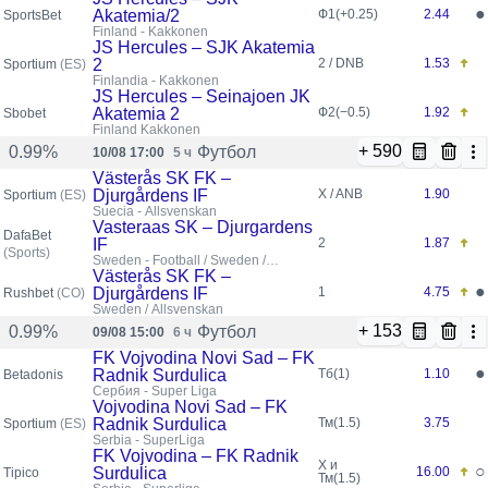
●
Akatemia/2
Ф1(+0.25)
2.44
SportsBet
Finland - Kakkonen
JS Hercules – SJK Akatemia
2
2 / DNB
1.53
Sportium
(ES)
Finlandia - Kakkonen
JS Hercules – Seinajoen JK
Akatemia 2
Ф2(−0.5)
1.92
Sbobet
Finland Kakkonen
+ 590
Футбол
0.99%
10/08 17:00
5 ч
Västerås SK FK –
Djurgårdens IF
X / ANB
1.90
Sportium
(ES)
Suecia - Allsvenskan
Vasteraas SK – Djurgardens
DafaBet
IF
2
1.87
(Sports)
Sweden - Football / Sweden /
Allsvenskan stq pr cu
Västerås SK FK –
●
Djurgårdens IF
1
4.75
Rushbet
(CO)
Sweden / Allsvenskan
+ 153
Футбол
0.99%
09/08 15:00
6 ч
FK Vojvodina Novi Sad – FK
●
Radnik Surdulica
Тб(1)
1.10
Betadonis
Сербия - Super Liga
Vojvodina Novi Sad – FK
Radnik Surdulica
Тм(1.5)
3.75
Sportium
(ES)
Serbia - SuperLiga
FK Vojvodina – FK Radnik
X и
○
Surdulica
16.00
Tipico
Тм(1.5)