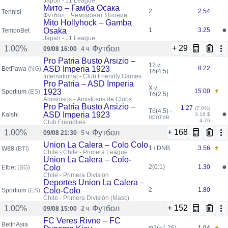
Japón - J1 League
Мито – Гамба Осака
2
2.54
Tennisi
Футбол :: Чемпионат Японии
Mito Hollyhock – Gamba
●
Osaka
1
3.25
TempoBet
Japan - J1 League
+ 29
Футбол
1.00%
09/08 16:00
4 ч
Pro Patria Busto Arsizio –
12 и
ASD Imperia 1923
8.22
BetPawa
(NG)
Тб(4.5)
International - Club Friendly Games
Pro Patria – ASD Imperia
X и
1923
15.00
Sportium
(ES)
Тб(2.5)
Amistosos - Amistosos de Clubs
Pro Patria Busto Arsizio –
1.27
(7.0%)
Тб(4.5)
-
●
ASD Imperia 1923
Kalshi
3.16 $
против
4.76
Club Friendlies
+ 168
Футбол
1.00%
09/08 21:30
5 ч
Union La Calera – Colo Colo
1 / DNB
3.56
W88
(BTI)
Chile - Chile - Primera League
Union La Calera – Colo-
●
Colo
2(0:1)
1.30
Efbet
(BG)
Chile - Primera Division
Deportes Union La Calera –
Colo-Colo
2
1.80
Sportium
(ES)
Chile - Primera División (Masc)
+ 152
Футбол
1.00%
09/08 15:00
2 ч
FC Veres Rivne – FC
BetInAsia