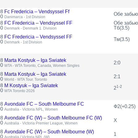
08
Fc Fredericia – Vendsyssel Ff
Обе забьют
00
Danimarca - 1st Division
08
FC Fredericia – Vendsyssel FF
Обе забьют
00
Тб(3.5)
Denmark - Denmark 1. Division
08
FC Fredericia – Vendsyssel FF
Тм(3.5)
00
Denmark - 1st Division
08
Marta Kostyuk – Iga Swiatek
2:0
00
WTA - WTA Toronto, Canada, Women Singles
08
Marta Kostyuk – Iga Swiatek
2:1
00
World - WTA Tour. Toronto
08
M Kostyuk – Iga Swiatek
1-2
2
00
WTA Toronto 2026
08
Avondale FC – South Melbourne FC
Ф2(+0.25)
00
Australia - Victoria NPL, Women
08
Avondale FC (W) – South Melbourne FC (W)
X
00
Australia - Victoria Premier League, Women
08
Avondale FC (W) – South Melbourne (W)
1
00
Australia / Victoria NPL (W)