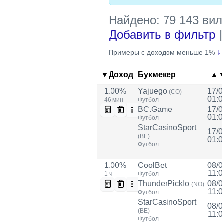
Найдено: 79 143 вил
Добавить в фильтр
↓
Примеры с доходом меньше 1%
▼Доход
Букмекер
▲
1.00%
Yajuego
17/
(CO)
01:
46 мин
Футбол
BC.Game
17/
01:
Футбол
StarCasinoSport
17/
(BE)
01:
Футбол
1.00%
CoolBet
08/
11:
1 ч
Футбол
ThunderPickIo
08/
(NO)
11:
Футбол
StarCasinoSport
08/
(BE)
11:
Футбол