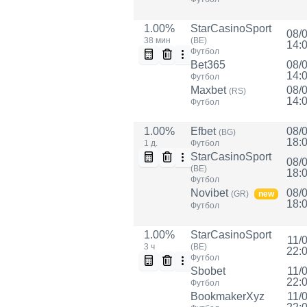
1.00%
StarCasinoSport
08/
38 мин
(BE)
14:
Футбол
Bet365
08/
14:
Футбол
Maxbet
08/
(RS)
14:
Футбол
1.00%
Efbet
08/
(BG)
18:
1 д.
Футбол
StarCasinoSport
08/
(BE)
18:
Футбол
Novibet
08/
(GR)
new
18:
Футбол
1.00%
StarCasinoSport
11/
3 ч
(BE)
22:
Футбол
Sbobet
11/
22:
Футбол
BookmakerXyz
11/