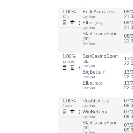
1.00%
BetInAsia
08/
(Black)
21:
18 ч
Футбол
Efbet
08/
(BG)
21:
Футбол
StarCasinoSport
08/
(BE)
21:
Футбол
1.00%
StarCasinoSport
13/
32 мин
(BE)
22:
Футбол
BigBet
13/
(BR)
22:
Футбол
Efbet
13/
(BG)
22:
Футбол
1.00%
Rushbet
07/
(CO)
09:
8 мин
Футбол
WinBet
07/
(RO)
09:
Футбол
StarCasinoSport
07/
(BE)
09:
Футбол