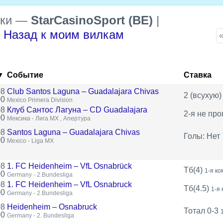
ки
—
StarCasinoSport (BE)
|
|
Назад к моим вилкам
только что
▼
Событие
Ставка
08
Club Santos Laguna – Guadalajara Chivas
2 (всухую)
00
Mexico Primera Division
08
Клуб Сантос Лагуна – CD Guadalajara
2-я не про
00
Мексика - Лига MX , Апертура
08
Santos Laguna – Guadalajara Chivas
Голы: Нет
00
Mexico - Liga MX
08
1. FC Heidenheim – VfL Osnabrück
Тб(4)
1-я к
00
Germany - 2.Bundesliga
08
1. FC Heidenheim – VfL Osnabruck
Тб(4.5)
1-я
00
Germany - 2.Bundesliga
08
Heidenheim – Osnabruck
Тотал 0-3
00
Germany - 2. Bundesliga