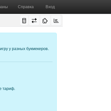
ланы
Справка
Вход
игру у разных букмекеров.
е тариф.