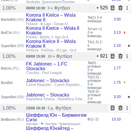
1xBet
(ES)
Australia. Queensland Premier
League U23
+ 525
Футбол
1.00%
08/08 10:00
5 ч
Korona II Kielce – Wisla
Тм(1)
2-я
Krakow II
3.50
BantuBet
(AO)
команда
Poland - III Liga - Group IV
Korona II Kielce – Wisła II
Тотал =1
Kraków
2-я
3.13
BetClic
(PL)
команда
Polska - Betclic 3. liga Gr.4
Korona Kielce II – Wisla
Тб(1.5)
2-
●
Krakow II
я
2.10
SuperBet
(GR)
команда
Polônia - Polônia - III Liga - Gr.4
+ 921
Футбол
1.00%
09/08 15:00
10 ч
Тм(4) -
FK Jablonec – 1.FC
угловые
Slovacko
1.77
Betcris
(PL)
2-я
Czechia - First League
команда
Тб(3.5) -
Jablonec – Slovacko
угловые
1.75
BoaBet
2-я
Czech Republic - Czech Republic.
команда
First League
Тб(4.5) -
Jablonec – Slovacko
угловые
●
3.20
SuperBet
(GR)
2-я
República Tcheca - República Tcheca
команда
- 1. Liga
Футбол
1.00%
15/08 16:30
5 д.
Шеффилд Юн – Бирмингем
Сити
Ф1(−2)
13.10
BetBoom
(RU)
Англия - 🏴󠁧󠁢󠁥󠁮󠁧󠁿 Англия. Чемпионшип
Шеффилд Юнайтед –