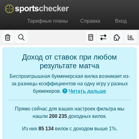
Тарифные планы
Справка
Вход
Доход от ставок при любом
результате матча
Беспроигрышная букмекерская вилка возникает из-
за разницы коэффициентов на одну игру у разных
букмекеров.
Читать дальше
Прямо сейчас для ваших настроек фильтра мы
нашли
200 235
доходных вилок.
Из них
85 134
вилок с доходом выше 1%.