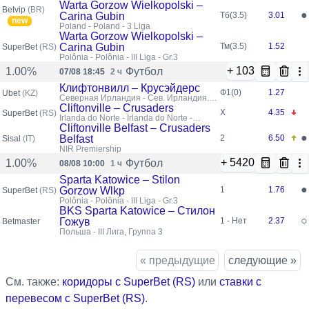
Warta Gorzow Wielkopolski –
Betvip
(BR)
●
Carina Gubin
Тб(3.5)
3.01
new
Poland - Poland - 3 Liga
Warta Gorzow Wielkopolski –
Carina Gubin
Тм(3.5)
1.52
SuperBet
(RS)
Polônia - Polônia - III Liga - Gr.3
+ 103
Футбол
1.00%
07/08 18:45
2 ч
Клифтонвилл – Крусэйдерс
Ф1(0)
1.27
Ubet
(KZ)
Северная Ирландия - Сев. Ирландия.
Премьер лига
Cliftonville – Crusaders
X
4.35
SuperBet
(RS)
Irlanda do Norte - Irlanda do Norte -
Premiership
Cliftonville Belfast – Crusaders
●
Belfast
2
6.50
Sisal
(IT)
NIR Premiership
+ 5420
Футбол
1.00%
08/08 10:00
1 ч
Sparta Katowice – Stilon
●
Gorzow Wlkp
1
1.76
SuperBet
(RS)
Polônia - Polônia - III Liga - Gr.3
BKS Sparta Katowice – Стилон
○
Гожув
1 - Нет
2.37
Betmaster
Польша - III Лига, Группа 3
« предыдущие
следующие »
См. также:
коридоры с SuperBet (RS)
или
ставки с
перевесом с SuperBet (RS)
.