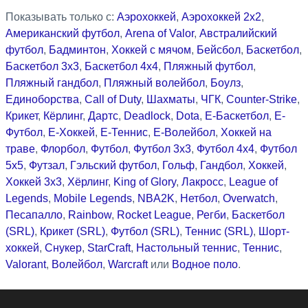
Показывать только с:
Аэрохоккей
,
Аэрохоккей 2x2
,
Американский футбол
,
Arena of Valor
,
Австралийский
футбол
,
Бадминтон
,
Хоккей с мячом
,
Бейсбол
,
Баскетбол
,
Баскетбол 3x3
,
Баскетбол 4x4
,
Пляжный футбол
,
Пляжный гандбол
,
Пляжный волейбол
,
Боулз
,
Единоборства
,
Call of Duty
,
Шахматы
,
ЧГК
,
Counter-Strike
,
Крикет
,
Кёрлинг
,
Дартс
,
Deadlock
,
Dota
,
Е-Баскетбол
,
Е-
Футбол
,
Е-Хоккей
,
Е-Теннис
,
Е-Волейбол
,
Хоккей на
траве
,
Флорбол
,
Футбол
,
Футбол 3x3
,
Футбол 4x4
,
Футбол
5x5
,
Футзал
,
Гэльский футбол
,
Гольф
,
Гандбол
,
Хоккей
,
Хоккей 3x3
,
Хёрлинг
,
King of Glory
,
Лакросс
,
League of
Legends
,
Mobile Legends
,
NBA2K
,
Нетбол
,
Overwatch
,
Песапалло
,
Rainbow
,
Rocket League
,
Регби
,
Баскетбол
(SRL)
,
Крикет (SRL)
,
Футбол (SRL)
,
Теннис (SRL)
,
Шорт-
хоккей
,
Снукер
,
StarCraft
,
Настольный теннис
,
Теннис
,
Valorant
,
Волейбол
,
Warcraft
или
Водное поло
.