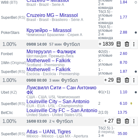
Cruzeiro – Mirassol
угловые
○
1.84
W88
(BTI)
2-я
Brazil - Brazil - Serie A
команда
Тб(3.5) -
Cruzeiro MG – Mirassol
угловые
1.77
SuperBet
(RS)
2-я
Brasil - Brasil - Brasileiro - Série A
команда
Тб(4.5) -
Крузейро – Mirassol
угловые
●
2.88
PokerStars
2-я
Чемпионат Бразилии - Серия A
команда
+ 1839
Футбол
1.00%
09/08 14:00
57 мин
Мотеруэлл – Фалкирк
Ф2(0) -
2.60
Fonbet
угловые
Шотландия. Премьер-Лига
Motherwell – Falkirk
X -
8.70
1Win
(Original)
угловые
Scotland - Premiership
Motherwell – Falkirk
1 -
●
1.87
SuperBet
(RS)
угловые
Escócia - Escócia - Premiership
+ 29
Футбол
1.00%
09/08 00:00
3 мин
Луисвилл Сити – Сан Антонио
●
ФК
Ф1(+1)
1.10
Ubet
(KZ)
США - США. USL Чемпионшип
Louisville City – San Antonio
2
6.10
SuperBet
(RS)
EUA - EUA - USL - Championship
Louisville City FC – San Antonio
2(1:0)
13.75
BetClic
United States - United States USL
+ 27
Футбол
1.00%
16/08 03:00
2 ч
Тб(2.5)
1-
Atlas – UANL Tigres
й период
35.00
SuperBet
(RS)
1-я
México - México - Liga MX - Apertura