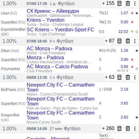
+ 155
Футбол
1.00%
07/08 17:30
1 д.
СК Криенс – Айвердон
●
Тб(1)
1.07
Ubet
(KZ)
Швейцария - Швейцария. Челлендж
лига
Kriens – Yverdon
Тм(1.5)
5.00
SuperBet
(RS)
Suíça - Suíça - Challenge League
SC Kriens – Yverdon-Sport FC
EsporteNetBet
○
0:0
22.02
Suíça - Liga Challenge
(BR)
+ 87
Футбол
1.00%
07/08 18:45
6 ч
AC Monza – Padova
●
Ф1(+0.25)
1.26
Efbet
(Net)
World - Club Friendlies
Monza – Padova
X
3.90
SuperBet
(RS)
Clubes Internacionais - Amistoso de
Clubes
AC Monza – Calcio Padova
5.88
○
2
Polymarket
Club Friendlies
88.82 $
+ 63
Футбол
1.00%
08/08 13:30
1 ч
Newport City FC – Carmarthen
Town
1 / DNB
2.19
BetPawa
(NG)
Wales - Cymru Championship South
Newport City FC – Carmarthen
Town
X
3.65
SuperBet
(RS)
País de Gales - País de Gales - Cymru Sul
Newport City FC – Carmarthen
DragonBet
●
Town
2
2.60
(UK)
Novira Cymru South
+ 260
Футбол
1.00%
09/08 14:00
27 мин
Тм(4) -