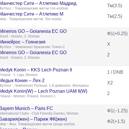
Манчестер Сити – Атлетико Мадрид
Тм(3.5)
Футбол :: Товарищеские матчи топ-клубов
Манчестер Сити – Атлетико М
Тм(2.5)
Мир - Товарищеские матчи. Топ-клубы
Mineiros GO – Goianesia EC GO
Ф1(+0.25)
Brazil - Goiano, 2. Divisao
Минейрос – Гоянезия
X
Футбол :: Чемпионат Бразилии. Гояно-2
Mineiros GO – Goianesia EC GO
2
Brazil - Goiano, 2. Divisao
Medyk Konin – KKS Lech Poznan II
1 / DNB
Poland - 1. Liga, Women
Медык Конин – Лех-2
X2
Футбол :: Чемпионат Польши. 1-й дивизион. Женщины
Medyk Konin(W) – Lech Poznan UAM II(W)
2
Poland - Women. Poland. Division 1
Bayern Munich – Paris FC
Ф1(−1.25)
International Clubs - Club Friendly Games, Women
Бавария(жен) – Париж ФК(жен)
Ф2(+1.5)
Мир - Жен. Товарищеские матчи среди клубов