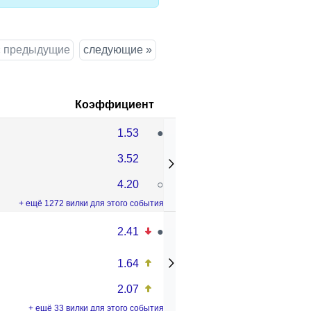
« предыдущие
следующие »
Коэффициент
1.53
●
3.52
4.20
○
+ ещё 1272 вилки для этого события
2.41
●
1.64
2.07
+ ещё 33 вилки для этого события