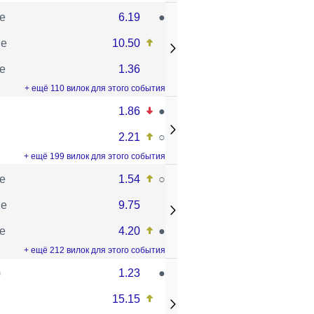
ые
6.19
●
ые
10.50
ые
1.36
+ ещё 110 вилок для этого события
1.86
●
2.21
○
+ ещё 199 вилок для этого события
ые
1.54
○
ые
9.75
ые
4.20
●
+ ещё 212 вилок для этого события
)
1.23
●
15.15