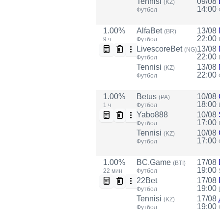
Tennisi
09/08
(KZ)
14:00
Футбол
1.00%
AlfaBet
13/08
(BR)
22:00
9 ч
Футбол
LivescoreBet
13/08
(NG)
22:00
Футбол
Tennisi
13/08
(KZ)
22:00
Футбол
1.00%
Betus
10/08
(PA)
18:00
1 ч
Футбол
Yabo888
10/08
17:00
Футбол
Tennisi
10/08
(KZ)
17:00
Футбол
1.00%
BC.Game
17/08
(BTI)
19:00
22 мин
Футбол
22Bet
17/08
19:00
Футбол
Tennisi
17/08
(KZ)
19:00
Футбол