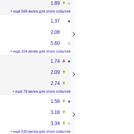
1.89
○
+ ещё 568 вилок для этого события
1.37
●
2.08
5.60
○
+ ещё 104 вилки для этого события
1.74
●
2.09
2.74
+ ещё 78 вилок для этого события
1.58
●
3.18
3.34
○
+ ещё 530 вилок для этого события