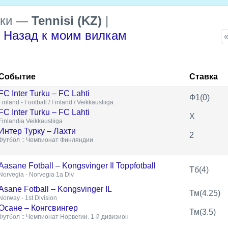
ки
—
Tennisi (KZ)
|
|
Назад к моим вилкам
только что
Событие
Ставка
FC Inter Turku – FC Lahti
Ф1(0)
Finland - Football / Finland / Veikkausliiga
FC Inter Turku – FC Lahti
X
Finlandia Veikkausliiga
Интер Турку – Лахти
2
Футбол :: Чемпионат Финляндии
Aasane Fotball – Kongsvinger Il Toppfotball
Тб(4)
Norvegia - Norvegia 1a Div
Asane Fotball – Kongsvinger IL
Тм(4.25)
Norway - 1st Division
Осане – Конгсвингер
Тм(3.5)
Футбол :: Чемпионат Норвегии. 1-й дивизион