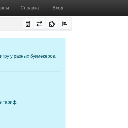
ланы
Справка
Вход
игру у разных букмекеров.
е тариф.