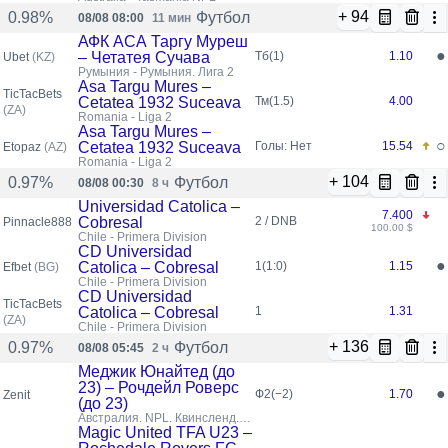
+ 94
Футбол
0.98%
08/08 08:00
11 мин
АФК АСА Таргу Муреш
●
– Четатея Сучава
Тб(1)
1.10
Ubet
(KZ)
Румыния - Румыния. Лига 2
Asa Targu Mures –
TicTacBets
Cetatea 1932 Suceava
Тм(1.5)
4.00
(ZA)
Romania - Liga 2
Asa Targu Mures –
○
Cetatea 1932 Suceava
Голы: Нет
15.54
Etopaz
(AZ)
Romania - Liga 2
+ 104
Футбол
0.97%
08/08 00:30
8 ч
Universidad Catolica –
7.400
Cobresal
2 / DNB
Pinnacle888
100.00 $
Chile - Primera Division
CD Universidad
●
Catolica – Cobresal
1(1:0)
1.15
Efbet
(BG)
Chile - Primera Division
CD Universidad
TicTacBets
Catolica – Cobresal
1
1.31
(ZA)
Chile - Primera Division
+ 136
Футбол
0.97%
08/08 05:45
2 ч
Меджик Юнайтед (до
23) – Рочдейл Роверс
●
Ф2(−2)
1.70
Zenit
(до 23)
Австралия. NPL. Квинсленд.
До 23 лет
Magic United TFA U23 –