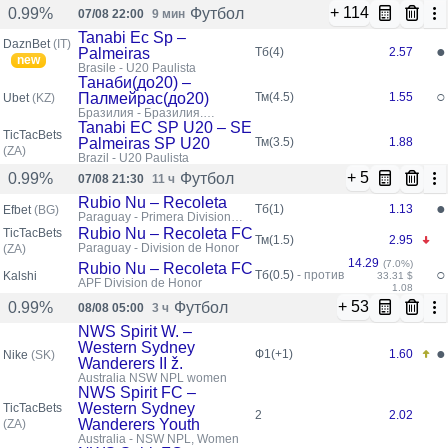
+ 114
Футбол
0.99%
07/08 22:00
9 мин
Tanabi Ec Sp –
DaznBet
(IT)
●
Palmeiras
Тб(4)
2.57
new
Brasile - U20 Paulista
Танаби(до20) –
○
Палмейрас(до20)
Тм(4.5)
1.55
Ubet
(KZ)
Бразилия - Бразилия.
Паулиста. До 20 лет
Tanabi EC SP U20 – SE
TicTacBets
Palmeiras SP U20
Тм(3.5)
1.88
(ZA)
Brazil - U20 Paulista
+ 5
Футбол
0.99%
07/08 21:30
11 ч
Rubio Nu – Recoleta
●
Тб(1)
1.13
Efbet
(BG)
Paraguay - Primera Division
Apertura
Rubio Nu – Recoleta FC
TicTacBets
Тм(1.5)
2.95
Paraguay - Division de Honor
(ZA)
14.29
(7.0%)
Rubio Nu – Recoleta FC
○
Тб(0.5)
- против
Kalshi
33.31 $
APF Division de Honor
1.08
+ 53
Футбол
0.99%
08/08 05:00
3 ч
NWS Spirit W. –
Western Sydney
●
Ф1(+1)
1.60
Nike
(SK)
Wanderers II ž.
Australia NSW NPL women
NWS Spirit FC –
Western Sydney
TicTacBets
2
2.02
Wanderers Youth
(ZA)
Australia - NSW NPL, Women