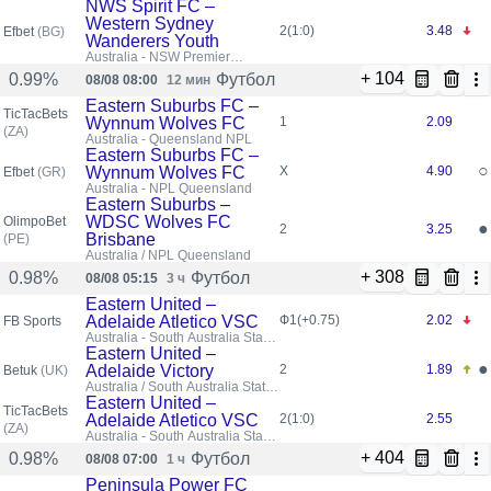
NWS Spirit FC –
Western Sydney
2(1:0)
3.48
Efbet
(BG)
Wanderers Youth
Australia - NSW Premier
League Women
+ 104
Футбол
0.99%
08/08 08:00
12 мин
Eastern Suburbs FC –
TicTacBets
Wynnum Wolves FC
1
2.09
(ZA)
Australia - Queensland NPL
Eastern Suburbs FC –
○
Wynnum Wolves FC
X
4.90
Efbet
(GR)
Australia - NPL Queensland
Eastern Suburbs –
WDSC Wolves FC
OlimpoBet
●
2
3.25
Brisbane
(PE)
Australia / NPL Queensland
+ 308
Футбол
0.98%
08/08 05:15
3 ч
Eastern United –
Adelaide Atletico VSC
Ф1(+0.75)
2.02
FB Sports
Australia - South Australia State
League 1
Eastern United –
●
Adelaide Victory
2
1.89
Betuk
(UK)
Australia / South Australia State
League 1
Eastern United –
TicTacBets
Adelaide Atletico VSC
2(1:0)
2.55
(ZA)
Australia - South Australia State
League 1
+ 404
Футбол
0.98%
08/08 07:00
1 ч
Peninsula Power FC