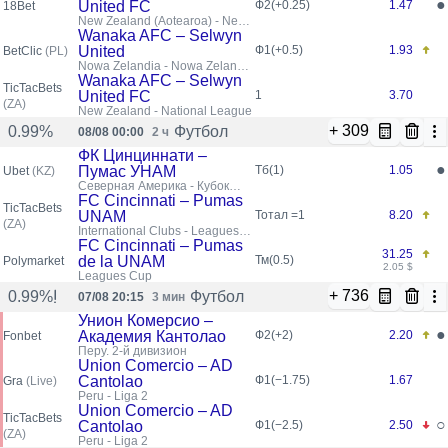
●
United FC
Ф2(+0.25)
1.47
18Bet
New Zealand (Aotearoa) - New
Zealand South Premier League
Wanaka AFC – Selwyn
United
Ф1(+0.5)
1.93
BetClic
(PL)
Nowa Zelandia - Nowa Zelandia
National
Wanaka AFC – Selwyn
TicTacBets
United FC
1
3.70
(ZA)
New Zealand - National League
+ 309
Футбол
0.99%
08/08 00:00
2 ч
ФК Цинциннати –
●
Пумас УНАМ
Тб(1)
1.05
Ubet
(KZ)
Северная Америка - Кубок
Североамериканских лиг
FC Cincinnati – Pumas
TicTacBets
UNAM
Тотал =1
8.20
(ZA)
International Clubs - Leagues
Cup
FC Cincinnati – Pumas
31.25
de la UNAM
Тм(0.5)
Polymarket
2.05 $
Leagues Cup
+ 736
Футбол
0.99%
07/08 20:15
3 мин
Унион Комерсио –
●
Академия Кантолао
Ф2(+2)
2.20
Fonbet
Перу. 2-й дивизион
Union Comercio – AD
Cantolao
Ф1(−1.75)
1.67
Gra
(Live)
Peru - Liga 2
Union Comercio – AD
TicTacBets
○
Cantolao
Ф1(−2.5)
2.50
(ZA)
Peru - Liga 2