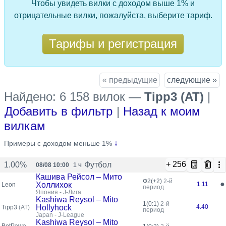
Чтобы увидеть вилки с доходом выше 1% и
отрицательные вилки, пожалуйста, выберите тариф.
Тарифы и регистрация
« предыдущие
следующие »
Найдено: 6 158 вилок
—
Tipp3 (AT)
|
Добавить в фильтр
|
Назад к моим
вилкам
только что
↓
Примеры с доходом меньше 1%
+ 256
Футбол
1.00%
08/08 10:00
1 ч
Кашива Рейсол – Мито
Ф2(+2)
2-й
●
Холлихок
1.11
Leon
период
Япония - J-Лига
Kashiwa Reysol – Mito
1(0:1)
2-й
Hollyhock
4.40
Tipp3
(AT)
период
Japan - J-League
Kashiwa Reysol – Mito