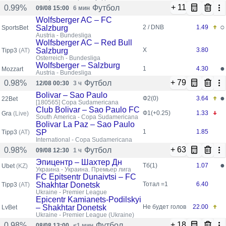
+ 11
Футбол
0.99%
09/08 15:00
6 мин
Wolfsberger AC – FC
○
Salzburg
2 / DNB
1.49
SportsBet
Austria - Bundesliga
Wolfsberger AC – Red Bull
Salzburg
X
3.80
Tipp3
(AT)
Österreich - Bundesliga
Wolfsberger – Salzburg
●
1
4.30
Mozzart
Austria - Bundesliga
+ 79
Футбол
0.98%
12/08 00:30
3 ч
Bolivar – Sao Paulo
●
Ф2(0)
3.64
22Bet
[180565]
Copa Sudamericana
Club Bolivar – Sao Paulo FC
Ф1(+0.25)
1.33
Gra
(Live)
South America - Copa Sudamericana
Bolivar La Paz – Sao Paulo
SP
1
1.85
Tipp3
(AT)
International - Copa Sudamericana
+ 63
Футбол
0.98%
09/08 12:30
1 ч
Эпицентр – Шахтер Дн
●
Тб(1)
1.07
Ubet
(KZ)
Украинa - Украина. Премьер лига
FC Epitsentr Dunaivtsi – FC
Shakhtar Donetsk
Тотал =1
6.40
Tipp3
(AT)
Ukraine - Premier League
Epicentr Kamianets-Podilskyi
– Shakhtar Donetsk
Не будет голов
22.00
LvBet
Ukraine - Premier League (Ukraine)
+ 18
Футбол
0.98%
08/08 13:00
<1 мин