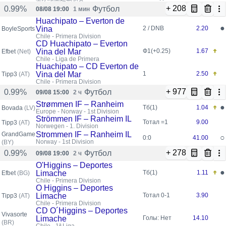
+ 208
Футбол
0.99%
08/08 19:00
1 мин
Huachipato – Everton de
●
Vina
2 / DNB
2.20
BoyleSports
Chile - Primera Division
CD Huachipato – Everton
Vina del Mar
Ф1(+0.25)
1.67
Efbet
(Net)
Chile - Liga de Primera
Huachipato – CD Everton de
Vina del Mar
1
2.50
Tipp3
(AT)
Chile - Primera Division
+ 977
Футбол
0.99%
09/08 15:00
2 ч
Strømmen IF – Ranheim
●
Тб(1)
1.04
Bovada
(LV)
Europe - Norway - 1st Division
Strömmen IF – Ranheim IL
Тотал =1
9.00
Tipp3
(AT)
Norwegen - 1. Division
Strommen IF – Ranheim IL
GrandGame
○
0:0
41.00
Norway - 1st Division
(BY)
+ 278
Футбол
0.99%
09/08 19:00
2 ч
O'Higgins – Deportes
●
Limache
Тб(1)
1.11
Efbet
(BG)
Chile - Primera Division
O Higgins – Deportes
Limache
Тотал 0-1
3.90
Tipp3
(AT)
Chile - Primera Division
CD O´Higgins – Deportes
Vivasorte
Limache
Голы: Нет
14.10
(BR)