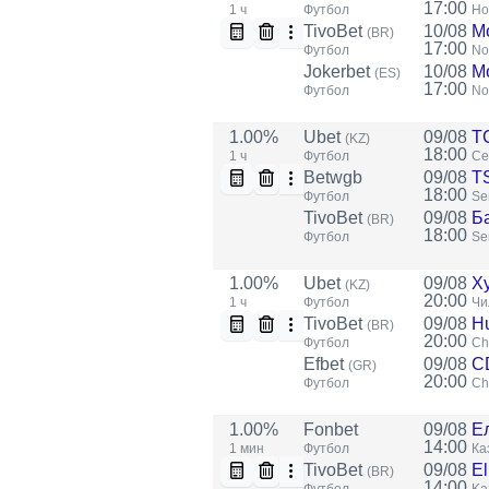
17:00
1 ч
Футбол
Но
TivoBet
10/08
М
(BR)
17:00
Футбол
No
Jokerbet
10/08
M
(ES)
17:00
Футбол
No
1.00%
Ubet
09/08
Т
(KZ)
18:00
1 ч
Футбол
Се
Betwgb
09/08
TS
18:00
Футбол
Se
TivoBet
09/08
Б
(BR)
18:00
Футбол
Se
1.00%
Ubet
09/08
Х
(KZ)
20:00
1 ч
Футбол
Чи
TivoBet
09/08
Hu
(BR)
20:00
Футбол
Ch
Efbet
09/08
C
(GR)
20:00
Футбол
Ch
1.00%
Fonbet
09/08
Е
14:00
1 мин
Футбол
Ка
TivoBet
09/08
E
(BR)
14:00
Футбол
Ka