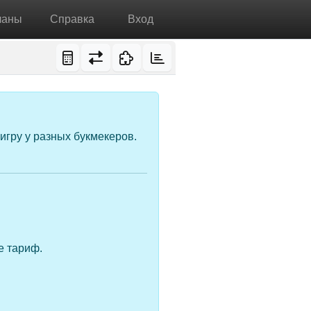
ланы
Справка
Вход
игру у разных букмекеров.
е тариф.