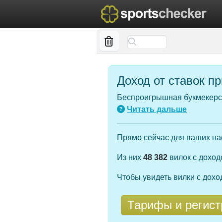
Доход от ставок п
Беспроигрышная букмекерск
Читать дальше
Прямо сейчас для ваших н
Из них
48 382
вилок с дохо
Чтобы увидеть вилки с дох
Тарифы и регист