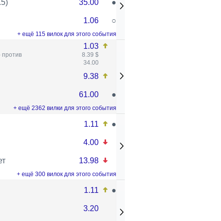
.5)
35.00
●
1.06
○
+ ещё 115 вилок для этого события
1.03
- против
8.39 $
34.00
9.38
61.00
●
+ ещё 2362 вилки для этого события
1.11
●
4.00
ет
13.98
+ ещё 300 вилок для этого события
1.11
●
3.20