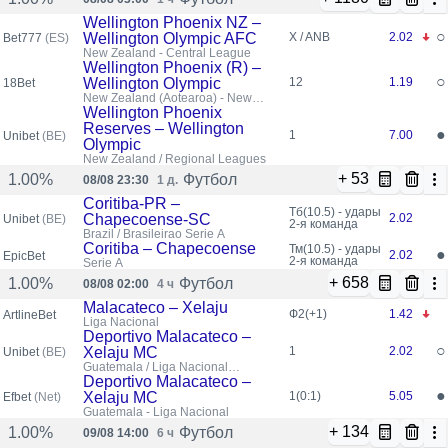
Wellington Phoenix NZ –
○
Wellington Olympic AFC
X / ANB
2.02
Bet777
(ES)
New Zealand - Central League
Wellington Phoenix (R) –
○
Wellington Olympic
12
1.19
18Bet
New Zealand (Aotearoa) - New
Zealand Central Premier League
Wellington Phoenix
Reserves – Wellington
●
1
7.00
Unibet
(BE)
Olympic
New Zealand / Regional Leagues
+ 53
Футбол
1.00%
08/08 23:30
1 д.
Coritiba-PR –
Тб(10.5) - удары
Chapecoense-SC
2.02
Unibet
(BE)
2-я команда
Brazil / Brasileirao Serie A
Coritiba – Chapecoense
Тм(10.5) - удары
●
2.02
EpicBet
2-я команда
Serie A
+ 658
Футбол
1.00%
08/08 02:00
4 ч
Malacateco – Xelaju
Ф2(+1)
1.42
ArtlineBet
Liga Nacional
Deportivo Malacateco –
○
Xelaju MC
1
2.02
Unibet
(BE)
Guatemala / Liga Nacional
Guatemala
Deportivo Malacateco –
●
Xelaju MC
1(0:1)
5.05
Efbet
(Net)
Guatemala - Liga Nacional
+ 134
Футбол
1.00%
09/08 14:00
6 ч