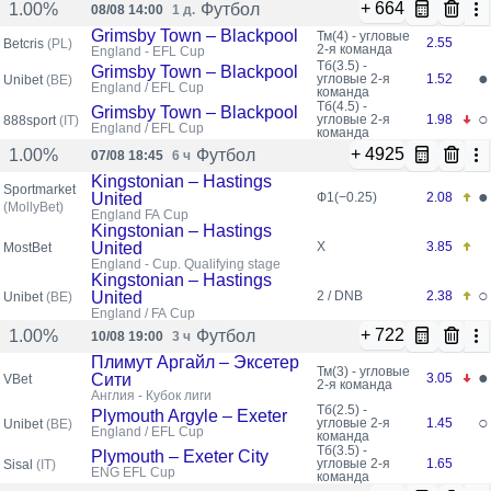
+ 664
Футбол
1.00%
08/08 14:00
1 д.
Grimsby Town – Blackpool
Тм(4) - угловые
2.55
Betcris
(PL)
2-я команда
England - EFL Cup
Тб(3.5) -
Grimsby Town – Blackpool
●
угловые
2-я
1.52
Unibet
(BE)
England / EFL Cup
команда
Тб(4.5) -
Grimsby Town – Blackpool
○
угловые
2-я
1.98
888sport
(IT)
England / EFL Cup
команда
+ 4925
Футбол
1.00%
07/08 18:45
6 ч
Kingstonian – Hastings
Sportmarket
●
United
Ф1(−0.25)
2.08
(MollyBet)
England FA Cup
Kingstonian – Hastings
United
X
3.85
MostBet
England - Cup. Qualifying stage
Kingstonian – Hastings
○
United
2 / DNB
2.38
Unibet
(BE)
England / FA Cup
+ 722
Футбол
1.00%
10/08 19:00
3 ч
Плимут Аргайл – Эксетер
Тм(3) - угловые
●
Сити
3.05
VBet
2-я команда
Англия - Кубок лиги
Тб(2.5) -
Plymouth Argyle – Exeter
○
угловые
2-я
1.45
Unibet
(BE)
England / EFL Cup
команда
Тб(3.5) -
Plymouth – Exeter City
угловые
2-я
1.65
Sisal
(IT)
ENG EFL Cup
команда