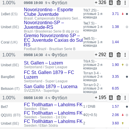
+ 326
Футбол
1.00%
09/08 19:00
9 ч
Novorizontino – Esporte
Тб(7.25) -
●
Clube Juventude
угловые
1-я
3.71
1xBet
(ES)
команда
Brasil. Campeonato Brasileiro Serie
B
Novorizontino-SP –
Тм(7.5) -
○
Juventude-RS
угловые
1-я
1.38
Unibet
(BE)
команда
Brazil / Brasileirao Serie B stq pr cu
Gremio Novorizontino SP –
Тм(6.5) -
EC Juventude Caxias do Sul
угловые
1-я
1.44
Coral
(UK)
RS
команда
Football Brazil - Brazilian Serie B
+ 292
Футбол
1.00%
09/08 14:30
4 ч
Тб(4.5) -
St. Gallen – Luzern
○
угловые
2-я
1.90
Unibet
(BE)
Switzerland / Super League
команда
FC St. Gallen 1879 – FC
Тотал 3-4 -
●
Luzern
угловые
2-я
3.35
BangBet
команда
Switzerland - Super League
Тотал 0-2 -
San Gallo 1879 – Lucerna
угловые
2-я
6.05
Betsson
(IT)
SVIZZERA - Superliga
команда
+ 195
Футбол
1.00%
08/08 14:00
4 ч
FC Trollhattan – Laholms FK
●
1 / DNB
1.57
Bet7
Sweden - Ettan
FC Trollhattan – Laholms FK
○
Ф2(+0.5)
2.06
QQ101
(BTI)
Sweden - Sweden - 1st Div
FC Trollhättan – Laholms FK
2
3.60
Unibet
(BE)
Sweden / Ettan Södra