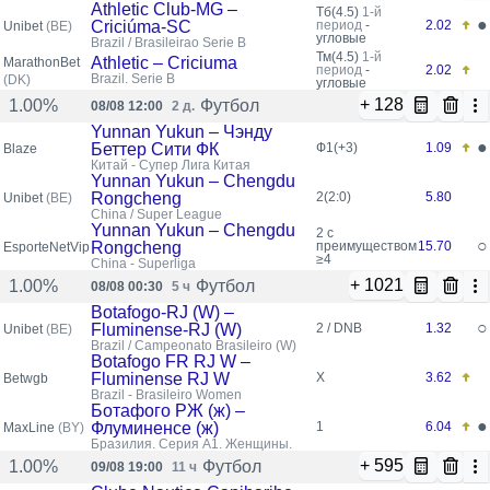
Athletic Club-MG –
Тб(4.5)
1-й
●
Criciúma-SC
период
-
2.02
Unibet
(BE)
угловые
Brazil / Brasileirao Serie B
Тм(4.5)
1-й
Athletic – Criciuma
MarathonBet
период
-
2.02
Brazil. Serie B
(DK)
угловые
+ 128
Футбол
1.00%
08/08 12:00
2 д.
Yunnan Yukun – Чэнду
●
Беттер Сити ФК
Ф1(+3)
1.09
Blaze
Китай - Супер Лига Китая
Yunnan Yukun – Chengdu
Rongcheng
2(2:0)
5.80
Unibet
(BE)
China / Super League
Yunnan Yukun – Chengdu
2 с
○
Rongcheng
преимуществом
15.70
EsporteNetVip
≥4
China - Superliga
+ 1021
Футбол
1.00%
08/08 00:30
5 ч
Botafogo-RJ (W) –
○
Fluminense-RJ (W)
2 / DNB
1.32
Unibet
(BE)
Brazil / Campeonato Brasileiro (W)
Botafogo FR RJ W –
Fluminense RJ W
X
3.62
Betwgb
Brazil - Brasileiro Women
Ботафого РЖ (ж) –
●
Флуминенсе (ж)
1
6.04
MaxLine
(BY)
Бразилия. Серия A1. Женщины.
+ 595
Футбол
1.00%
09/08 19:00
11 ч