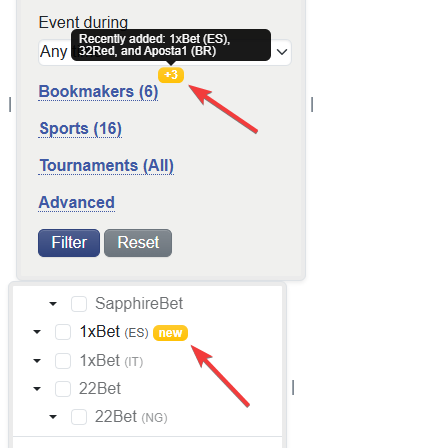
|
|
|