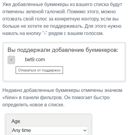
Уже добавленные букмекеры из вашего списка будут
отмечены зеленой галочкой. Помимо этого, можно
отозвать свой голос за конкретную контору, если вы
больше не хотите ее поддерживать. Для этого нужно
нажать на кнопку "
-
" рядом с вашим голосом.
Недавно добавленные букмекеры отмечены значком
«New» в панели фильтров. Он помогает быстро
определить новое в списке.