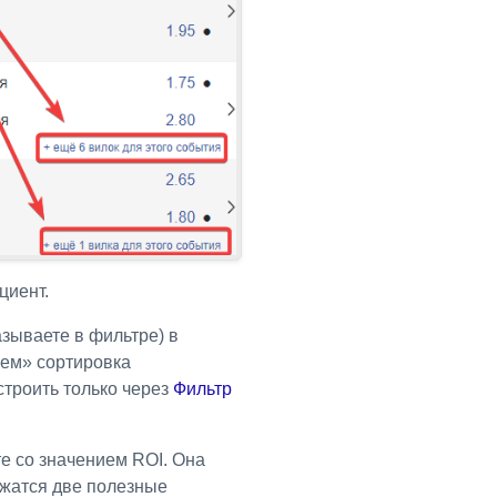
циент.
азываете в фильтре) в
ием» сортировка
строить только через
Фильтр
е со значением ROI. Она
ржатся две полезные