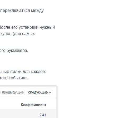
о переключаться между
После его установки нужный
 купон (для самых
го букмекера.
ьные вилки для каждого
того события».