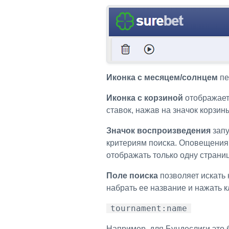
Иконка с месяцем/солнцем
пе
Иконка с корзиной
отображает
ставок, нажав на значок корзин
Значок воспроизведения
запу
критериям поиска. Оповещения
отображать только одну страни
Поле поиска
позволяет искать 
набрать ее название и нажать 
tournament:name
Например, для Бундеслиги это 