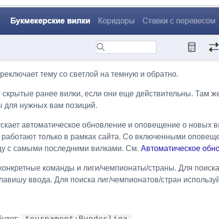
реключает тему со светлой на темную и обратно.
 скрытые ранее вилки, если они еще действительны. Там ж
ы для нужных вам позиций.
скает автоматическое обновление и оповещение о новых в
 работают только в рамках сайта. Со включенными оповеще
цу с самыми последними вилками. См.
Автоматическое обн
конкретные команды и лиги/чемпионаты/страны. Для поиск
клавишу ввода. Для поиска лиг/чемпионатов/стран использу
tournament:Bundesliga
будет:
.