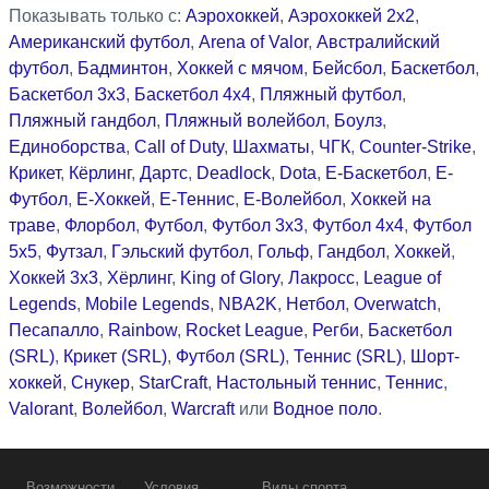
Показывать только с:
Аэрохоккей
,
Аэрохоккей 2x2
,
Американский футбол
,
Arena of Valor
,
Австралийский
футбол
,
Бадминтон
,
Хоккей с мячом
,
Бейсбол
,
Баскетбол
,
Баскетбол 3x3
,
Баскетбол 4x4
,
Пляжный футбол
,
Пляжный гандбол
,
Пляжный волейбол
,
Боулз
,
Единоборства
,
Call of Duty
,
Шахматы
,
ЧГК
,
Counter-Strike
,
Крикет
,
Кёрлинг
,
Дартс
,
Deadlock
,
Dota
,
Е-Баскетбол
,
Е-
Футбол
,
Е-Хоккей
,
Е-Теннис
,
Е-Волейбол
,
Хоккей на
траве
,
Флорбол
,
Футбол
,
Футбол 3x3
,
Футбол 4x4
,
Футбол
5x5
,
Футзал
,
Гэльский футбол
,
Гольф
,
Гандбол
,
Хоккей
,
Хоккей 3x3
,
Хёрлинг
,
King of Glory
,
Лакросс
,
League of
Legends
,
Mobile Legends
,
NBA2K
,
Нетбол
,
Overwatch
,
Песапалло
,
Rainbow
,
Rocket League
,
Регби
,
Баскетбол
(SRL)
,
Крикет (SRL)
,
Футбол (SRL)
,
Теннис (SRL)
,
Шорт-
хоккей
,
Снукер
,
StarCraft
,
Настольный теннис
,
Теннис
,
Valorant
,
Волейбол
,
Warcraft
или
Водное поло
.
Возможности
Условия
Виды спорта