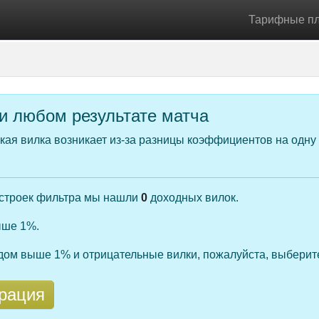
Тарифные п
ри любом результате матча
ая вилка возникает из-за разницы коэффициентов на одну 
астроек фильтра мы нашли
0
доходных вилок.
ыше 1%.
одом выше 1% и отрицательные вилки, пожалуйста, выберит
рация