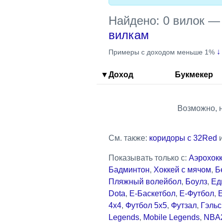
Найдено: 0 вилок
вилкам
↓
Примеры с доходом меньше 1%
▼Доход
Букмекер
Возможно, 
См. также:
коридоры с 32Red
Показывать только с:
Аэрохок
Бадминтон
,
Хоккей с мячом
,
Б
Пляжный волейбол
,
Боулз
,
Ед
Dota
,
Е-Баскетбол
,
Е-Футбол
,
4x4
,
Футбол 5x5
,
Футзал
,
Гэльс
Legends
,
Mobile Legends
,
NBA