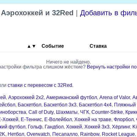
—
Аэрохоккей и 32Red
|
Добавить в фил
▲▼
Событие
Ставка
Ничего не найдено.
настройки фильтра слишком жёсткие?
Вернуть настройки п
или
ставки с перевесом с 32Red
.
кей
,
Аэрохоккей 2x2
,
Американский футбол
,
Arena of Valor
,
А
ейсбол
,
Баскетбол
,
Баскетбол 3x3
,
Баскетбол 4x4
,
Пляжный 
иноборства
,
Call of Duty
,
Шахматы
,
ЧГК
,
Counter-Strike
,
Крик
Е-Хоккей
,
Е-Теннис
,
Е-Волейбол
,
Хоккей на траве
,
Флорбол
,
кий футбол
,
Гольф
,
Гандбол
,
Хоккей
,
Хоккей 3x3
,
Хёрлинг
,
Ki
2K
,
Нетбол
,
Overwatch
,
Песапалло
,
Rainbow
,
Rocket League