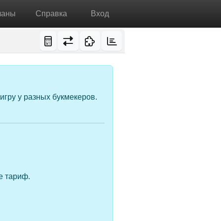
ланы
Справка
Вход
игру у разных букмекеров.
е тариф.