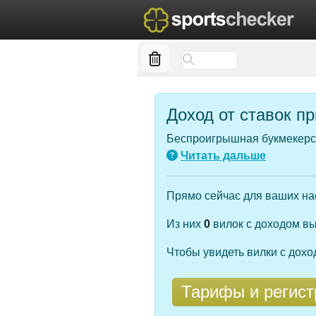
Доход от ставок п
Беспроигрышная букмекерск
Читать дальше
Прямо сейчас для ваших н
Из них
0
вилок с доходом в
Чтобы увидеть вилки с дох
Тарифы и регист