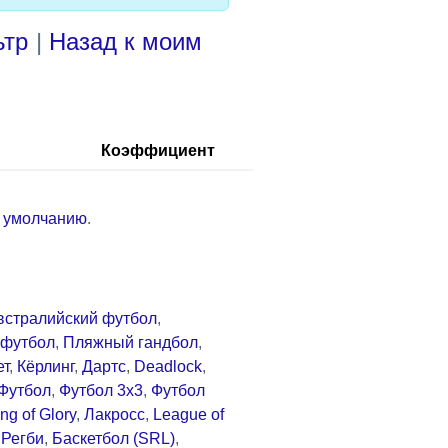
ьтр
|
Назад к моим
Коэффициент
о умолчанию
.
встралийский футбол
,
футбол
,
Пляжный гандбол
,
ет
,
Кёрлинг
,
Дартс
,
Deadlock
,
Футбол
,
Футбол 3x3
,
Футбол
ng of Glory
,
Лакросс
,
League of
,
Регби
,
Баскетбол (SRL)
,