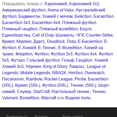
Показывать только с:
Аэрохоккей
,
Аэрохоккей 2x2
,
Американский футбол
,
Arena of Valor
,
Австралийский
футбол
,
Бадминтон
,
Хоккей с мячом
,
Бейсбол
,
Баскетбол
,
Баскетбол 3x3
,
Баскетбол 4x4
,
Пляжный футбол
,
Пляжный гандбол
,
Пляжный волейбол
,
Боулз
,
Единоборства
,
Call of Duty
,
Шахматы
,
ЧГК
,
Counter-Strike
,
Крикет
,
Кёрлинг
,
Дартс
,
Deadlock
,
Dota
,
Е-Баскетбол
,
Е-
Футбол
,
Е-Хоккей
,
Е-Теннис
,
Е-Волейбол
,
Хоккей на
траве
,
Флорбол
,
Футбол
,
Футбол 3x3
,
Футбол 4x4
,
Футбол
5x5
,
Футзал
,
Гэльский футбол
,
Гольф
,
Гандбол
,
Хоккей
,
Хоккей 3x3
,
Хёрлинг
,
King of Glory
,
Лакросс
,
League of
Legends
,
Mobile Legends
,
NBA2K
,
Нетбол
,
Overwatch
,
Песапалло
,
Rainbow
,
Rocket League
,
Регби
,
Баскетбол
(SRL)
,
Крикет (SRL)
,
Футбол (SRL)
,
Теннис (SRL)
,
Шорт-
хоккей
,
Снукер
,
StarCraft
,
Настольный теннис
,
Теннис
,
Valorant
,
Волейбол
,
Warcraft
или
Водное поло
.
Возможности
Условия
Виды спорта