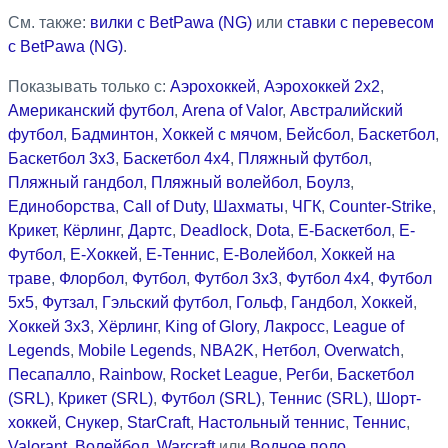
См. также:
вилки с BetPawa (NG)
или
ставки с перевесом
с BetPawa (NG)
.
Показывать только с:
Аэрохоккей
,
Аэрохоккей 2x2
,
Американский футбол
,
Arena of Valor
,
Австралийский
футбол
,
Бадминтон
,
Хоккей с мячом
,
Бейсбол
,
Баскетбол
,
Баскетбол 3x3
,
Баскетбол 4x4
,
Пляжный футбол
,
Пляжный гандбол
,
Пляжный волейбол
,
Боулз
,
Единоборства
,
Call of Duty
,
Шахматы
,
ЧГК
,
Counter-Strike
,
Крикет
,
Кёрлинг
,
Дартс
,
Deadlock
,
Dota
,
Е-Баскетбол
,
Е-
Футбол
,
Е-Хоккей
,
Е-Теннис
,
Е-Волейбол
,
Хоккей на
траве
,
Флорбол
,
Футбол
,
Футбол 3x3
,
Футбол 4x4
,
Футбол
5x5
,
Футзал
,
Гэльский футбол
,
Гольф
,
Гандбол
,
Хоккей
,
Хоккей 3x3
,
Хёрлинг
,
King of Glory
,
Лакросс
,
League of
Legends
,
Mobile Legends
,
NBA2K
,
Нетбол
,
Overwatch
,
Песапалло
,
Rainbow
,
Rocket League
,
Регби
,
Баскетбол
(SRL)
,
Крикет (SRL)
,
Футбол (SRL)
,
Теннис (SRL)
,
Шорт-
хоккей
,
Снукер
,
StarCraft
,
Настольный теннис
,
Теннис
,
Valorant
,
Волейбол
,
Warcraft
или
Водное поло
.