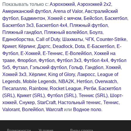
Показывать только с:
Аэрохоккей
,
Аэрохоккей 2x2
,
Американский футбол
,
Arena of Valor
,
Австралийский
футбол
,
Бадминтон
,
Хоккей с мячом
,
Бейсбол
,
Баскетбол
,
Баскетбол 3x3
,
Баскетбол 4x4
,
Пляжный футбол
,
Пляжный гандбол
,
Пляжный волейбол
,
Боулз
,
Единоборства
,
Call of Duty
,
Шахматы
,
ЧГК
,
Counter-Strike
,
Крикет
,
Кёрлинг
,
Дартс
,
Deadlock
,
Dota
,
Е-Баскетбол
,
Е-
Футбол
,
Е-Хоккей
,
Е-Теннис
,
Е-Волейбол
,
Хоккей на
траве
,
Флорбол
,
Футбол
,
Футбол 3x3
,
Футбол 4x4
,
Футбол
5x5
,
Футзал
,
Гэльский футбол
,
Гольф
,
Гандбол
,
Хоккей
,
Хоккей 3x3
,
Хёрлинг
,
King of Glory
,
Лакросс
,
League of
Legends
,
Mobile Legends
,
NBA2K
,
Нетбол
,
Overwatch
,
Песапалло
,
Rainbow
,
Rocket League
,
Регби
,
Баскетбол
(SRL)
,
Крикет (SRL)
,
Футбол (SRL)
,
Теннис (SRL)
,
Шорт-
хоккей
,
Снукер
,
StarCraft
,
Настольный теннис
,
Теннис
,
Valorant
,
Волейбол
,
Warcraft
или
Водное поло
.
Возможности
Условия
Виды спорта