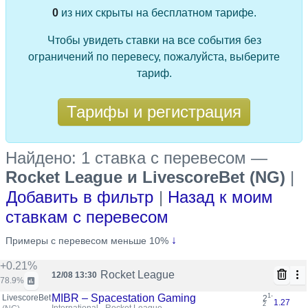
0
из них скрыты на бесплатном тарифе.
Чтобы увидеть ставки на все события без
ограничений по перевесу, пожалуйста, выберите
тариф.
Тарифы и регистрация
Найдено: 1 ставка с перевесом
—
Rocket League и LivescoreBet (NG)
|
Добавить в фильтр
|
Назад к моим
ставкам с перевесом
↓
Примеры с перевесом меньше 10%
+0.21%
Rocket League
12/08 13:30
78.9%
MIBR – Spacestation Gaming
1-
LivescoreBet
2
1.27
2
International - Rocket League