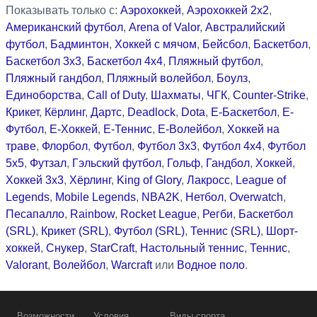
Показывать только с:
Аэрохоккей
,
Аэрохоккей 2x2
,
Американский футбол
,
Arena of Valor
,
Австралийский
футбол
,
Бадминтон
,
Хоккей с мячом
,
Бейсбол
,
Баскетбол
,
Баскетбол 3x3
,
Баскетбол 4x4
,
Пляжный футбол
,
Пляжный гандбол
,
Пляжный волейбол
,
Боулз
,
Единоборства
,
Call of Duty
,
Шахматы
,
ЧГК
,
Counter-Strike
,
Крикет
,
Кёрлинг
,
Дартс
,
Deadlock
,
Dota
,
Е-Баскетбол
,
Е-
Футбол
,
Е-Хоккей
,
Е-Теннис
,
Е-Волейбол
,
Хоккей на
траве
,
Флорбол
,
Футбол
,
Футбол 3x3
,
Футбол 4x4
,
Футбол
5x5
,
Футзал
,
Гэльский футбол
,
Гольф
,
Гандбол
,
Хоккей
,
Хоккей 3x3
,
Хёрлинг
,
King of Glory
,
Лакросс
,
League of
Legends
,
Mobile Legends
,
NBA2K
,
Нетбол
,
Overwatch
,
Песапалло
,
Rainbow
,
Rocket League
,
Регби
,
Баскетбол
(SRL)
,
Крикет (SRL)
,
Футбол (SRL)
,
Теннис (SRL)
,
Шорт-
хоккей
,
Снукер
,
StarCraft
,
Настольный теннис
,
Теннис
,
Valorant
,
Волейбол
,
Warcraft
или
Водное поло
.
Возможности
Условия
Виды спорта