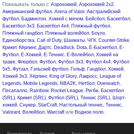
Показывать только с:
Аэрохоккей
,
Аэрохоккей 2x2
,
Американский футбол
,
Arena of Valor
,
Австралийский
футбол
,
Бадминтон
,
Хоккей с мячом
,
Бейсбол
,
Баскетбол
,
Баскетбол 3x3
,
Баскетбол 4x4
,
Пляжный футбол
,
Пляжный гандбол
,
Пляжный волейбол
,
Боулз
,
Единоборства
,
Call of Duty
,
Шахматы
,
ЧГК
,
Counter-Strike
,
Крикет
,
Кёрлинг
,
Дартс
,
Deadlock
,
Dota
,
Е-Баскетбол
,
Е-
Футбол
,
Е-Хоккей
,
Е-Теннис
,
Е-Волейбол
,
Хоккей на
траве
,
Флорбол
,
Футбол
,
Футбол 3x3
,
Футбол 4x4
,
Футбол
5x5
,
Футзал
,
Гэльский футбол
,
Гольф
,
Гандбол
,
Хоккей
,
Хоккей 3x3
,
Хёрлинг
,
King of Glory
,
Лакросс
,
League of
Legends
,
Mobile Legends
,
NBA2K
,
Нетбол
,
Overwatch
,
Песапалло
,
Rainbow
,
Rocket League
,
Регби
,
Баскетбол
(SRL)
,
Крикет (SRL)
,
Футбол (SRL)
,
Теннис (SRL)
,
Шорт-
хоккей
,
Снукер
,
StarCraft
,
Настольный теннис
,
Теннис
,
Valorant
,
Волейбол
,
Warcraft
или
Водное поло
.
Возможности
Условия
Виды спорта