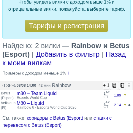
Чтобы увидеть вилки с доходом выше 1% и
отрицательные вилки, пожалуйста, выберите тариф.
Тарифы и регистрация
Найдено: 2 вилки
—
Rainbow и Betus
(Esport)
|
Добавить в фильтр
|
Назад
к моим вилкам
↓
Примеры с доходом меньше 1%
+ 1
Rainbow
0.36%
08/08 14:00
42 мин
m80 – Team Liquid
1-2
Betus
1
1.89
ОТ
Esports World Cup
(Esport)
M80 – Liquid
1-2
Veikkaus
2
●
2.14
ОТ
Rainbow 6 - Esports World Cup 2026
(FI)
См. также:
коридоры с Betus (Esport)
или
ставки с
перевесом с Betus (Esport)
.