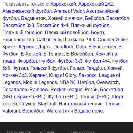
Показывать только с:
Аэрохоккей
,
Аэрохоккей 2x2
,
Американский футбол
,
Arena of Valor
,
Австралийский
футбол
,
Бадминтон
,
Хоккей с мячом
,
Бейсбол
,
Баскетбол
,
Баскетбол 3x3
,
Баскетбол 4x4
,
Пляжный футбол
,
Пляжный гандбол
,
Пляжный волейбол
,
Боулз
,
Единоборства
,
Call of Duty
,
Шахматы
,
ЧГК
,
Counter-Strike
,
Крикет
,
Кёрлинг
,
Дартс
,
Deadlock
,
Dota
,
Е-Баскетбол
,
Е-
Футбол
,
Е-Хоккей
,
Е-Теннис
,
Е-Волейбол
,
Хоккей на
траве
,
Флорбол
,
Футбол
,
Футбол 3x3
,
Футбол 4x4
,
Футбол
5x5
,
Футзал
,
Гэльский футбол
,
Гольф
,
Гандбол
,
Хоккей
,
Хоккей 3x3
,
Хёрлинг
,
King of Glory
,
Лакросс
,
League of
Legends
,
Mobile Legends
,
NBA2K
,
Нетбол
,
Overwatch
,
Песапалло
,
Rainbow
,
Rocket League
,
Регби
,
Баскетбол
(SRL)
,
Крикет (SRL)
,
Футбол (SRL)
,
Теннис (SRL)
,
Шорт-
хоккей
,
Снукер
,
StarCraft
,
Настольный теннис
,
Теннис
,
Valorant
,
Волейбол
,
Warcraft
или
Водное поло
.
Возможности
Условия
Виды спорта