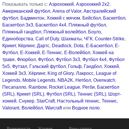
Показывать только с:
Аэрохоккей
,
Аэрохоккей 2x2
,
Американский футбол
,
Arena of Valor
,
Австралийский
футбол
,
Бадминтон
,
Хоккей с мячом
,
Бейсбол
,
Баскетбол
,
Баскетбол 3x3
,
Баскетбол 4x4
,
Пляжный футбол
,
Пляжный гандбол
,
Пляжный волейбол
,
Боулз
,
Единоборства
,
Call of Duty
,
Шахматы
,
ЧГК
,
Counter-Strike
,
Крикет
,
Кёрлинг
,
Дартс
,
Deadlock
,
Dota
,
Е-Баскетбол
,
Е-
Футбол
,
Е-Хоккей
,
Е-Теннис
,
Е-Волейбол
,
Хоккей на
траве
,
Флорбол
,
Футбол
,
Футбол 3x3
,
Футбол 4x4
,
Футбол
5x5
,
Футзал
,
Гэльский футбол
,
Гольф
,
Гандбол
,
Хоккей
,
Хоккей 3x3
,
Хёрлинг
,
King of Glory
,
Лакросс
,
League of
Legends
,
Mobile Legends
,
NBA2K
,
Нетбол
,
Overwatch
,
Песапалло
,
Rainbow
,
Rocket League
,
Регби
,
Баскетбол
(SRL)
,
Крикет (SRL)
,
Футбол (SRL)
,
Теннис (SRL)
,
Шорт-
хоккей
,
Снукер
,
StarCraft
,
Настольный теннис
,
Теннис
,
Valorant
,
Волейбол
,
Warcraft
или
Водное поло
.
Возможности
Условия
Виды спорта