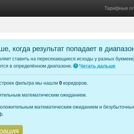
Тарифные п
е, когда результат попадает в диапазо
оляет ставить на пересекающиеся исходы у разных букмеке
жется в определённом диапазоне.
Читать дальше
астроек фильтра мы нашли
0
коридоров.
ительным математическим ожиданием.
положительным математическим ожиданием и безубыточные
ф.
рация