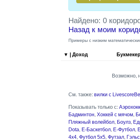
Найдено: 0 коридор
Назад к моим кори
Примеры с низким математическ
▼
| Доход
Букмеке
Возможно, 
См. также:
вилки с LivescoreBe
Показывать только с:
Аэрохок
Бадминтон
,
Хоккей с мячом
,
Б
Пляжный волейбол
,
Боулз
,
Ед
Dota
,
Е-Баскетбол
,
Е-Футбол
,
4x4
,
Футбол 5x5
,
Футзал
,
Гэльс