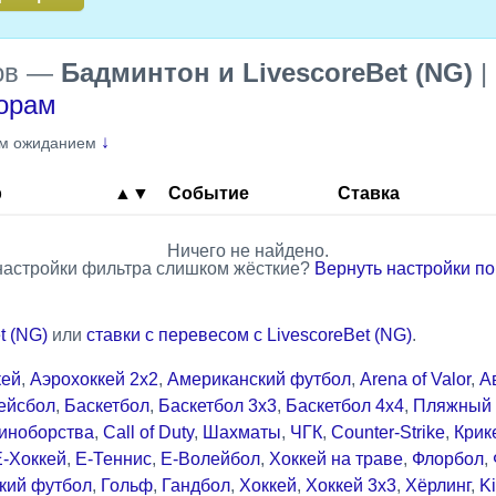
ов
—
Бадминтон и LivescoreBet (NG)
|
дорам
↓
им ожиданием
р
▲▼
Событие
Ставка
Ничего не найдено.
настройки фильтра слишком жёсткие?
Вернуть настройки п
t (NG)
или
ставки с перевесом с LivescoreBet (NG)
.
кей
,
Аэрохоккей 2x2
,
Американский футбол
,
Arena of Valor
,
А
ейсбол
,
Баскетбол
,
Баскетбол 3x3
,
Баскетбол 4x4
,
Пляжный 
иноборства
,
Call of Duty
,
Шахматы
,
ЧГК
,
Counter-Strike
,
Крик
Е-Хоккей
,
Е-Теннис
,
Е-Волейбол
,
Хоккей на траве
,
Флорбол
,
кий футбол
,
Гольф
,
Гандбол
,
Хоккей
,
Хоккей 3x3
,
Хёрлинг
,
Ki