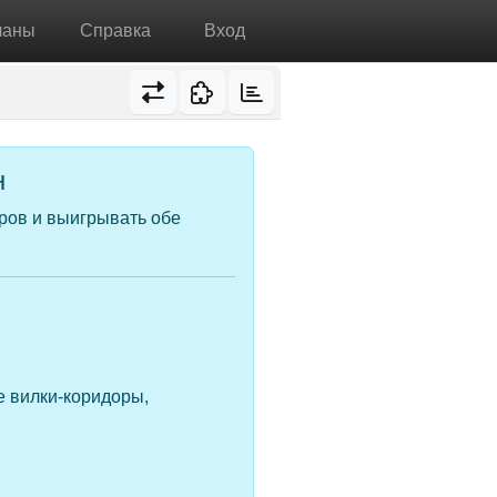
ланы
Справка
Вход
н
ров и выигрывать обе
 вилки-коридоры,