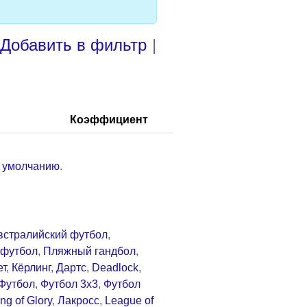
Добавить в фильтр
|
Коэффициент
о умолчанию
.
встралийский футбол
,
футбол
,
Пляжный гандбол
,
ет
,
Кёрлинг
,
Дартс
,
Deadlock
,
Футбол
,
Футбол 3x3
,
Футбол
ng of Glory
,
Лакросс
,
League of