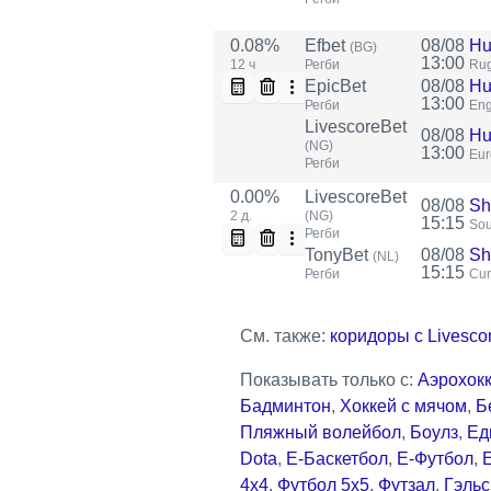
0.08%
Efbet
08/08
Hu
(BG)
13:00
12 ч
Регби
Rug
EpicBet
08/08
Hu
13:00
Регби
Eng
LivescoreBet
08/08
Hu
(NG)
13:00
Eur
Регби
0.00%
LivescoreBet
08/08
Sh
2 д.
(NG)
15:15
Sou
Регби
TonyBet
08/08
Sh
(NL)
15:15
Регби
Cur
См. также:
коридоры с Livesco
Показывать только с:
Аэрохок
Бадминтон
,
Хоккей с мячом
,
Б
Пляжный волейбол
,
Боулз
,
Ед
Dota
,
Е-Баскетбол
,
Е-Футбол
,
4x4
,
Футбол 5x5
,
Футзал
,
Гэльс