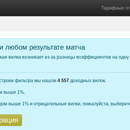
Тарифные п
ри любом результате матча
ая вилка возникает из-за разницы коэффициентов на одну 
астроек фильтра мы нашли
4 557
доходных вилок.
ом выше 1%.
одом выше 1% и отрицательные вилки, пожалуйста, выберит
рация