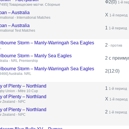
Ф2(0)
1-й пе
7495]
Товарищеские матчи. Сборные
pan – Australia
X
1-й период
ernational - International Matches
pan – Australia
1
1-й период
ernational Test Matches
lbourne Storm – Manly-Warringah Sea Eagles
2
- против
L
lbourne Storm – Manly Sea Eagles
2 с преиму
tralia - NRL Premiership
lbourne Storm – Manly-Warringah Sea Eagles
2(12:0)
8466]
Australia. NRL
y of Plenty – Northland
1
1-й период
by Union - Mitre 10 Cup
y of Plenty – Northland
X
1-й период
 Zealand - NPC
y of Plenty – Northland
2
1-й период
 Zealand - NPC