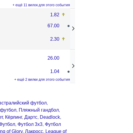
+ ещё 11 вилок для этого события
1.82
67.00
●
2.30
26.00
1.04
●
+ ещё 2 вилки для этого события
встралийский футбол
,
футбол
,
Пляжный гандбол
,
ет
,
Кёрлинг
,
Дартс
,
Deadlock
,
Футбол
,
Футбол 3x3
,
Футбол
ng of Glory
,
Лакросс
,
League of