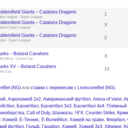
ddersfield Giants – Catalans Dragons
1
by League - Super League
ddersfield Giants – Catalans Dragons
X
land Super League
ddersfield Giants – Catalans Dragons
2
ope - Super League
arks – Boland Cavaliers
X
th Africa - Currie Cup
arks XV – Boland Cavaliers
12
rie Cup
reBet (NG)
или
ставки с перевесом с LivescoreBet (NG)
.
кей
,
Аэрохоккей 2x2
,
Американский футбол
,
Arena of Valor
,
А
ейсбол
,
Баскетбол
,
Баскетбол 3x3
,
Баскетбол 4x4
,
Пляжный 
иноборства
,
Call of Duty
,
Шахматы
,
ЧГК
,
Counter-Strike
,
Крик
Е-Хоккей
,
Е-Теннис
,
Е-Волейбол
,
Хоккей на траве
,
Флорбол
,
кий футбол
,
Гольф
,
Гандбол
,
Хоккей
,
Хоккей 3x3
,
Хёрлинг
,
Ki