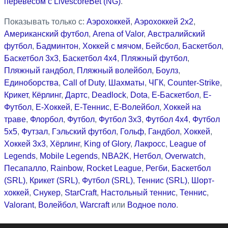
перевесом с LivescoreBet (NG)
.
Показывать только с:
Аэрохоккей
,
Аэрохоккей 2x2
,
Американский футбол
,
Arena of Valor
,
Австралийский
футбол
,
Бадминтон
,
Хоккей с мячом
,
Бейсбол
,
Баскетбол
,
Баскетбол 3x3
,
Баскетбол 4x4
,
Пляжный футбол
,
Пляжный гандбол
,
Пляжный волейбол
,
Боулз
,
Единоборства
,
Call of Duty
,
Шахматы
,
ЧГК
,
Counter-Strike
,
Крикет
,
Кёрлинг
,
Дартс
,
Deadlock
,
Dota
,
Е-Баскетбол
,
Е-
Футбол
,
Е-Хоккей
,
Е-Теннис
,
Е-Волейбол
,
Хоккей на
траве
,
Флорбол
,
Футбол
,
Футбол 3x3
,
Футбол 4x4
,
Футбол
5x5
,
Футзал
,
Гэльский футбол
,
Гольф
,
Гандбол
,
Хоккей
,
Хоккей 3x3
,
Хёрлинг
,
King of Glory
,
Лакросс
,
League of
Legends
,
Mobile Legends
,
NBA2K
,
Нетбол
,
Overwatch
,
Песапалло
,
Rainbow
,
Rocket League
,
Регби
,
Баскетбол
(SRL)
,
Крикет (SRL)
,
Футбол (SRL)
,
Теннис (SRL)
,
Шорт-
хоккей
,
Снукер
,
StarCraft
,
Настольный теннис
,
Теннис
,
Valorant
,
Волейбол
,
Warcraft
или
Водное поло
.