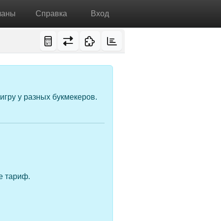
ланы
Справка
Вход
игру у разных букмекеров.
е тариф.