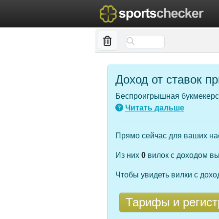
Доход от ставок п
Беспроигрышная букмекерск
Читать дальше
Прямо сейчас для ваших н
Из них
0
вилок с доходом в
Чтобы увидеть вилки с дох
Тарифы и регист