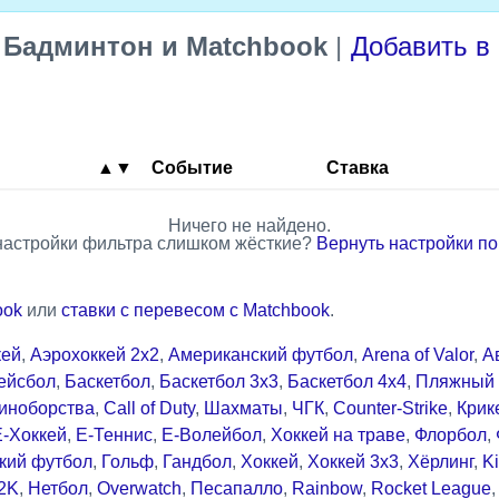
—
Бадминтон и Matchbook
|
Добавить в
▲▼
Событие
Ставка
Ничего не найдено.
настройки фильтра слишком жёсткие?
Вернуть настройки п
ook
или
ставки с перевесом с Matchbook
.
кей
,
Аэрохоккей 2x2
,
Американский футбол
,
Arena of Valor
,
А
ейсбол
,
Баскетбол
,
Баскетбол 3x3
,
Баскетбол 4x4
,
Пляжный 
иноборства
,
Call of Duty
,
Шахматы
,
ЧГК
,
Counter-Strike
,
Крик
Е-Хоккей
,
Е-Теннис
,
Е-Волейбол
,
Хоккей на траве
,
Флорбол
,
кий футбол
,
Гольф
,
Гандбол
,
Хоккей
,
Хоккей 3x3
,
Хёрлинг
,
Ki
2K
,
Нетбол
,
Overwatch
,
Песапалло
,
Rainbow
,
Rocket League