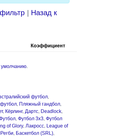
 фильтр
|
Назад к
Коэффициент
о умолчанию
.
встралийский футбол
,
футбол
,
Пляжный гандбол
,
ет
,
Кёрлинг
,
Дартс
,
Deadlock
,
Футбол
,
Футбол 3x3
,
Футбол
ng of Glory
,
Лакросс
,
League of
,
Регби
,
Баскетбол (SRL)
,