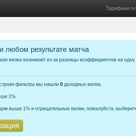
Тарифные п
ри любом результате матча
ая вилка возникает из-за разницы коэффициентов на одну 
астроек фильтра мы нашли
0
доходных вилок.
ыше 1%.
одом выше 1% и отрицательные вилки, пожалуйста, выберит
рация