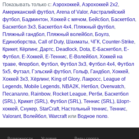
Показывать только с:
Аэрохоккей
,
Аэрохоккей 2x2
,
Американский футбол
,
Arena of Valor
,
Австралийский
футбол
,
Бадминтон
,
Хоккей с мячом
,
Бейсбол
,
Баскетбол
,
Баскетбол 3x3
,
Баскетбол 4x4
,
Пляжный футбол
,
Пляжный гандбол
,
Пляжный волейбол
,
Боулз
,
Единоборства
,
Call of Duty
,
Шахматы
,
ЧГК
,
Counter-Strike
,
Крикет
,
Кёрлинг
,
Дартс
,
Deadlock
,
Dota
,
Е-Баскетбол
,
Е-
Футбол
,
Е-Хоккей
,
Е-Теннис
,
Е-Волейбол
,
Хоккей на
траве
,
Флорбол
,
Футбол
,
Футбол 3x3
,
Футбол 4x4
,
Футбол
5x5
,
Футзал
,
Гэльский футбол
,
Гольф
,
Гандбол
,
Хоккей
,
Хоккей 3x3
,
Хёрлинг
,
King of Glory
,
Лакросс
,
League of
Legends
,
Mobile Legends
,
NBA2K
,
Нетбол
,
Overwatch
,
Песапалло
,
Rainbow
,
Rocket League
,
Регби
,
Баскетбол
(SRL)
,
Крикет (SRL)
,
Футбол (SRL)
,
Теннис (SRL)
,
Шорт-
хоккей
,
Снукер
,
StarCraft
,
Настольный теннис
,
Теннис
,
Valorant
,
Волейбол
,
Warcraft
или
Водное поло
.
Возможности
Условия
Виды спорта