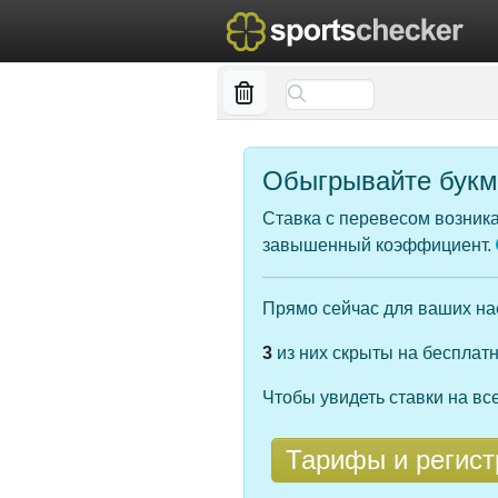
Обыгрывайте букм
Ставка с перевесом возника
завышенный коэффициент.
Прямо сейчас для ваших н
3
из них скрыты на бесплат
Чтобы увидеть ставки на вс
Тарифы и регист