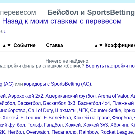
 перевесом
—
Бейсбол и SportsBetting
|
Назад к моим ставкам с перевесом
↓
0%
▲▼
Событие
Ставка
▲▼
Коэффицие
Ничего не найдено.
настройки фильтра слишком жёсткие?
Вернуть настройки п
ng (AG)
или
коридоры с SportsBetting (AG)
.
кей
,
Аэрохоккей 2x2
,
Американский футбол
,
Arena of Valor
,
А
ейсбол
,
Баскетбол
,
Баскетбол 3x3
,
Баскетбол 4x4
,
Пляжный 
иноборства
,
Call of Duty
,
Шахматы
,
ЧГК
,
Counter-Strike
,
Крик
Е-Хоккей
,
Е-Теннис
,
Е-Волейбол
,
Хоккей на траве
,
Флорбол
,
кий футбол
,
Гольф
,
Гандбол
,
Хоккей
,
Хоккей 3x3
,
Хёрлинг
,
Ki
2K
,
Нетбол
,
Overwatch
,
Песапалло
,
Rainbow
,
Rocket League